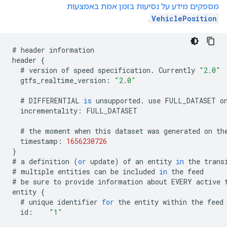
מספקים מידע על נסיעות בזמן אמת באמצעות
.
VehiclePosition
#
header
information
header
{
#
version
of
speed
specification
.
Currently
"2.0"
gtfs_realtime_version
:
"2.0"
#
DIFFERENTIAL
is
unsupported
.
use
FULL_DATASET
o
incrementality
:
FULL_DATASET
#
the
moment
when
this
dataset
was
generated
on
th
timestamp
:
1656230726
}
#
a
definition
(
or
update
)
of
an
entity
in
the
trans
#
multiple
entities
can
be
included
in
the
feed
#
be
sure
to
provide
information
about
EVERY
active
entity
{
#
unique
identifier
for
the
entity
within
the
feed
id
:
"1"