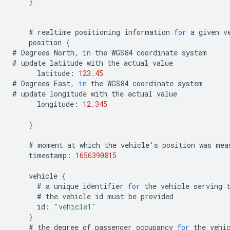
}
#
realtime
positioning
information
for
a
given
v
position
{
#
Degrees
North
,
in
the
WGS84
coordinate
system
#
update
latitude
with
the
actual
value
latitude
:
123.45
#
Degrees
East
,
in
the
WGS84
coordinate
system
#
update
longitude
with
the
actual
value
longitude
:
12.345
}
#
moment
at
which
the
vehicle
'
s
position
was
mea
timestamp
:
1656390815
vehicle
{
#
a
unique
identifier
for
the
vehicle
serving
#
the
vehicle
id
must
be
provided
id
:
"vehicle1"
}
#
the
degree
of
passenger
occupancy
for
the
vehi