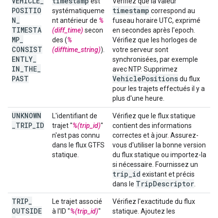
VEHICLE
_
timestamp
est
Vérifiez que la valeur
POSITIO
timestamp
systématiqueme
correspond au
N
_
nt antérieur de
%
fuseau horaire UTC, exprimé
TIMESTA
(diff_time)
secon
en secondes après l'epoch.
MP
_
des (
%
Vérifiez que les horloges de
CONSIST
(difftime_string)
).
votre serveur sont
ENTLY
_
synchronisées, par exemple
IN
_
THE
_
avec NTP. Supprimez
PAST
Vehicle
Positions
du flux
pour les trajets effectués il y a
plus d'une heure.
UNKNOWN
L'identifiant de
Vérifiez que le flux statique
_
TRIP
_
ID
trajet "
%(trip_id)
"
contient des informations
n'est pas connu
correctes et à jour. Assurez-
dans le flux GTFS
vous d'utiliser la bonne version
statique.
du flux statique ou importez-la
si nécessaire. Fournissez un
trip
_
id
existant et précis
Trip
Descriptor
dans le
.
TRIP
_
Le trajet associé
Vérifiez l'exactitude du flux
OUTSIDE
à l'ID "
%(trip_id)
"
statique. Ajoutez les