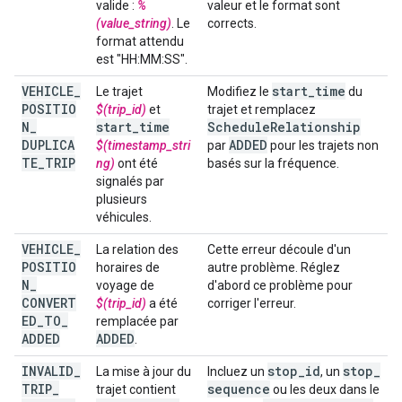
valide :
%
valeur et le format sont
(value_string)
. Le
corrects.
format attendu
est "HH:MM:SS".
VEHICLE
_
start
_
time
Le trajet
Modifiez le
du
POSITIO
$(trip_id)
et
trajet et remplacez
N
_
start
_
time
Schedule
Relationship
DUPLICA
ADDED
$(timestamp_stri
par
pour les trajets non
TE
_
TRIP
ng)
ont été
basés sur la fréquence.
signalés par
plusieurs
véhicules.
VEHICLE
_
La relation des
Cette erreur découle d'un
POSITIO
horaires de
autre problème. Réglez
N
_
voyage de
d'abord ce problème pour
CONVERT
$(trip_id)
a été
corriger l'erreur.
ED
_
TO
_
remplacée par
ADDED
ADDED
.
INVALID
_
stop
_
id
stop
_
La mise à jour du
Incluez un
, un
TRIP
_
sequence
trajet contient
ou les deux dans le