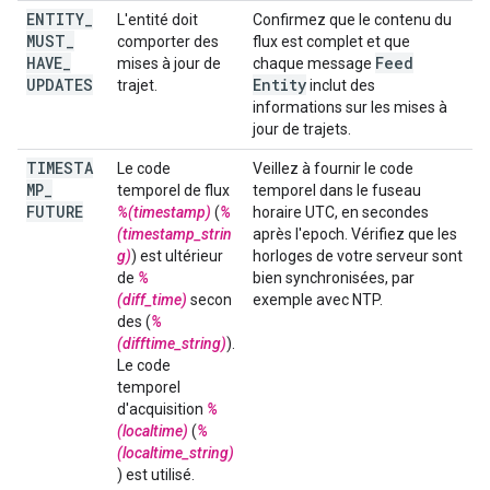
ENTITY
_
L'entité doit
Confirmez que le contenu du
MUST
_
comporter des
flux est complet et que
HAVE
_
Feed
mises à jour de
chaque message
UPDATES
Entity
trajet.
inclut des
informations sur les mises à
jour de trajets.
TIMESTA
Le code
Veillez à fournir le code
MP
_
temporel de flux
temporel dans le fuseau
FUTURE
%(timestamp)
(
%
horaire UTC, en secondes
(timestamp_strin
après l'epoch. Vérifiez que les
g)
) est ultérieur
horloges de votre serveur sont
de
%
bien synchronisées, par
(diff_time)
secon
exemple avec NTP.
des (
%
(difftime_string)
).
Le code
temporel
d'acquisition
%
(localtime)
(
%
(localtime_string)
) est utilisé.