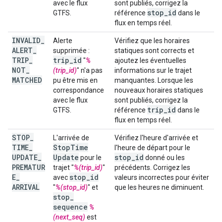
avec le flux
sont publiés, corrigez la
stop
_
id
GTFS.
référence
dans le
flux en temps réel.
INVALID
_
Alerte
Vérifiez que les horaires
ALERT
_
supprimée :
statiques sont corrects et
TRIP
_
trip
_
id
"
%
ajoutez les éventuelles
NOT
_
(trip_id)
" n'a pas
informations sur le trajet
MATCHED
pu être mis en
manquantes. Lorsque les
correspondance
nouveaux horaires statiques
avec le flux
sont publiés, corrigez la
trip
_
id
GTFS.
référence
dans le
flux en temps réel.
STOP
_
L'arrivée de
Vérifiez l'heure d'arrivée et
TIME
_
Stop
Time
l'heure de départ pour le
UPDATE
_
Update
stop
_
id
pour le
donné ou les
PREMATUR
trajet "
%(trip_id)
"
précédents. Corrigez les
E
_
stop
_
id
avec
valeurs incorrectes pour éviter
ARRIVAL
"
%(stop_id)
" et
que les heures ne diminuent.
stop
_
sequence
%
(next_seq)
est