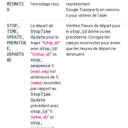
MISMATC
l'encodage reçu.
représentant
H
Google Transports en commu
n pour obtenir de l'aide.
STOP
_
Le départ de
Vérifiez l'heure de départ pour
TIME
_
Stop
Time
stop
_
id
le
donné ou les
UPDATE
_
Update
pour le
précédents. Corrigez les
PREMATUR
trajet "
%(trip_id)
"
valeurs incorrectes pour éviter
E
_
stop
_
id
avec
que les heures de départ ne
DEPARTU
"
%(stop_id)
" et
diminuent.
RE
stop
_
sequence
%
(next_seq)
est
antérieure de
%
(value)
secondes
par rapport au
Stop
Time
Update
précédent avec
stop
_
id
"
%
(other_id)
" et
stop
_