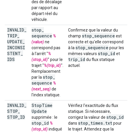
des de décalage
par rapport au
départ réel du
véhicule.
INVALID
_
stop
_
Confirmez que la valeur du
TRIP
_
sequence
stop
_
sequence
%
champ
est
UPDATE
_
(value)
ne
correcte et qu'elle correspond
INCONSI
stop
_
sequence
correspond pas
à la
pour les
STENT
_
stop
_
id
à l'arrêt "
%
mêmes valeurs
et
IDS
trip
_
id
(stop_id)
" pour le
du flux statique
trajet "
%(trip_id)
".
actuel.
Remplacement
stop
_
par la
sequence
%
(next_seq)
de
l'index statique.
INVALID
_
Stop
Time
Vérifiez l'exactitude du flux
STOP
_
Update
statique. Si nécessaire,
STOP
_
ID
stop
_
id
supprimée : le
corrigez la valeur de
stop
_
id
stop
_
times
.
txt
%
dans
pour
(stop_id)
indiqué
le trajet. Attendez que la