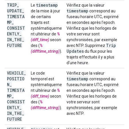
TRIP
_
timestamp
Le
Vérifiez que la valeur
UPDATE
_
timestamp
de la mise à jour
correspond au
TIMESTA
de certains
fuseau horaire UTC, exprimé
MP
_
trajets est
en secondes après l'epoch.
CONSIST
systématiqueme
Vérifiez que les horloges de
ENTLY
_
nt ultérieur de
%
votre serveur sont
IN
_
THE
_
(diff_time)
secon
synchronisées, par exemple
FUTURE
Trip
des (
%
avec NTP. Supprimez
Updates
(difftime_string)
).
du flux pour les
trajets effectués il y a plus
d'une heure.
VEHICLE
_
Le code
Vérifiez que la valeur
POSITIO
timestamp
temporel est
correspond au
N
_
systématiqueme
fuseau horaire UTC, exprimé
TIMESTA
nt ultérieur de
%
en secondes après l'epoch.
MP
_
(diff_time)
secon
Vérifiez que les horloges de
CONSIST
des (
%
votre serveur sont
ENTLY
_
(difftime_string)
).
synchronisées, par exemple
IN
_
THE
_
avec NTP.
FUTURE