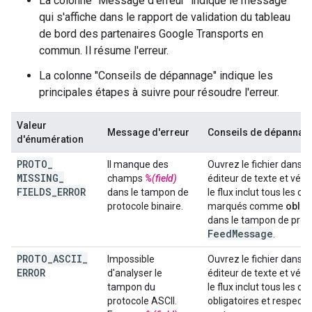
La colonne "Message d'erreur" indique le message
qui s'affiche dans le rapport de validation du tableau
de bord des partenaires Google Transports en
commun. Il résume l'erreur.
La colonne "Conseils de dépannage" indique les
principales étapes à suivre pour résoudre l'erreur.
Valeur
Message d'erreur
Conseils de dépannag
d'énumération
PROTO
_
Il manque des
Ouvrez le fichier dans u
MISSING
_
champs
%(field)
éditeur de texte et véri
FIELDS
_
ERROR
dans le tampon de
le flux inclut tous les c
protocole binaire.
marqués comme
oblig
dans le tampon de prot
Feed
Message
.
PROTO
_
ASCII
_
Impossible
Ouvrez le fichier dans u
ERROR
d'analyser le
éditeur de texte et véri
tampon du
le flux inclut tous les c
protocole ASCII.
obligatoires et respecte