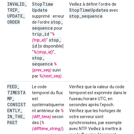
INVALID
_
Stop
Time
Veillez à définir l'ordre de
TRIP
_
Update
Stop
Time
Updates
avec
UPDATE
_
stop
_
sequence
supprimé : erreur
.
ORDER
stop
_
de l'ordre
sequence
pour
trip
_
id
"
%
stop
_
(trip_id)
"
id
[si disponible]
"
%(stop_id)
",
stop
_
sequence
%
(prev_seq)
suivi
par
%(next_seq)
.
FEED
_
Le code
Vérifiez que la valeur du code
TIMESTA
temporel du flux
temporel est exprimée dans le
MP
_
est
fuseau horaire UTC, en
CONSIST
systématiqueme
secondes après l'epoch.
ENTLY
_
nt antérieur de
%
Vérifiez que les horloges de
IN
_
THE
_
(diff_time)
secon
votre serveur sont
PAST
des (
%
synchronisées, par exemple
(difftime_string)
).
avec NTP. Veillez à mettre à