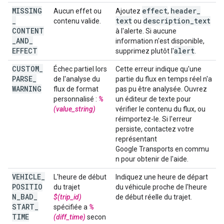
MISSING
effect
header
_
Aucun effet ou
Ajoutez
,
_
text
description
_
text
contenu valide.
ou
CONTENT
à l'alerte. Si aucune
_
AND
_
information n'est disponible,
EFFECT
alert
supprimez plutôt l'
.
CUSTOM
_
Échec partiel lors
Cette erreur indique qu'une
PARSE
_
de l'analyse du
partie du flux en temps réel n'a
WARNING
flux de format
pas pu être analysée. Ouvrez
personnalisé :
%
un éditeur de texte pour
(value_string)
vérifier le contenu du flux, ou
réimportez-le. Si l'erreur
persiste, contactez votre
représentant
Google Transports en commu
n pour obtenir de l'aide.
VEHICLE
_
L'heure de début
Indiquez une heure de départ
POSITIO
du trajet
du véhicule proche de l'heure
N
_
BAD
_
$(trip_id)
de début réelle du trajet.
START
_
spécifiée a
%
TIME
(diff_time)
secon