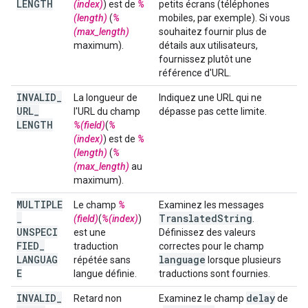
LENGTH
(index)
) est de
%
petits écrans (téléphones
(length)
(
%
mobiles, par exemple). Si vous
(max_length)
souhaitez fournir plus de
maximum).
détails aux utilisateurs,
fournissez plutôt une
référence d'URL.
INVALID
_
La longueur de
Indiquez une URL qui ne
URL
_
l'URL du champ
dépasse pas cette limite.
LENGTH
%(field)
(
%
(index)
) est de
%
(length)
(
%
(max_length)
au
maximum).
MULTIPLE
Le champ
%
Examinez les messages
_
Translated
String
(field)
(
%(index)
)
.
UNSPECI
est une
Définissez des valeurs
FIED
_
traduction
correctes pour le champ
LANGUAG
language
répétée sans
lorsque plusieurs
E
langue définie.
traductions sont fournies.
INVALID
_
delay
Retard non
Examinez le champ
de