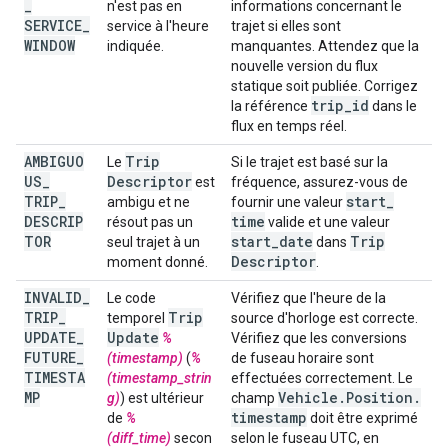
_
n'est pas en
informations concernant le
SERVICE
_
service à l'heure
trajet si elles sont
WINDOW
indiquée.
manquantes. Attendez que la
nouvelle version du flux
statique soit publiée. Corrigez
trip
_
id
la référence
dans le
flux en temps réel.
AMBIGUO
Trip
Le
Si le trajet est basé sur la
US
_
Descriptor
est
fréquence, assurez-vous de
TRIP
_
start
_
ambigu et ne
fournir une valeur
DESCRIP
time
résout pas un
valide et une valeur
TOR
start
_
date
Trip
seul trajet à un
dans
Descriptor
moment donné.
.
INVALID
_
Le code
Vérifiez que l'heure de la
TRIP
_
Trip
temporel
source d'horloge est correcte.
UPDATE
_
Update
%
Vérifiez que les conversions
FUTURE
_
(timestamp)
(
%
de fuseau horaire sont
TIMESTA
(timestamp_strin
effectuées correctement. Le
MP
Vehicle
.
Position
.
g)
) est ultérieur
champ
timestamp
de
%
doit être exprimé
(diff_time)
secon
selon le fuseau UTC, en