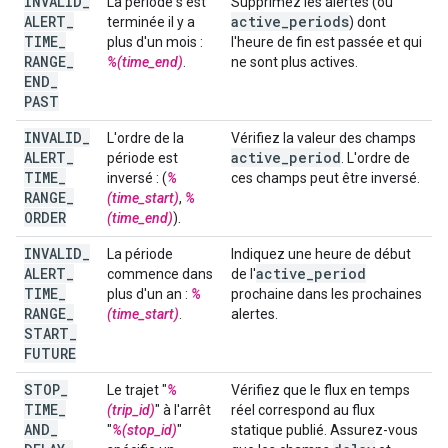
INVALID
_
La période s'est
Supprimez les alertes (ou
ALERT
_
active
_
periods
terminée il y a
) dont
TIME
_
plus d'un mois :
l'heure de fin est passée et qui
RANGE
_
%(time_end)
.
ne sont plus actives.
END
_
PAST
INVALID
_
L'ordre de la
Vérifiez la valeur des champs
ALERT
_
active
_
period
période est
. L'ordre de
TIME
_
inversé : (
%
ces champs peut être inversé.
RANGE
_
(time_start)
,
%
ORDER
(time_end)
).
INVALID
_
La période
Indiquez une heure de début
ALERT
_
active
_
period
commence dans
de l'
TIME
_
plus d'un an :
%
prochaine dans les prochaines
RANGE
_
(time_start)
.
alertes.
START
_
FUTURE
STOP
_
Le trajet "
%
Vérifiez que le flux en temps
TIME
_
(trip_id)
" à l'arrêt
réel correspond au flux
AND
_
"
%(stop_id)
"
statique publié. Assurez-vous