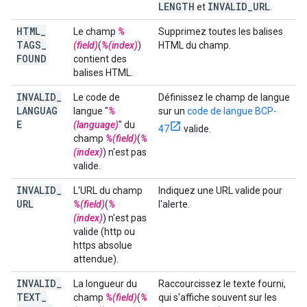
LENGTH
INVALID
_
URL
et
.
HTML
_
Le champ
%
Supprimez toutes les balises
TAGS
_
(field)
(
%(index)
)
HTML du champ.
FOUND
contient des
balises HTML.
INVALID
_
Le code de
Définissez le champ de langue
LANGUAG
langue "
%
sur un
code de langue BCP-
E
(language)
" du
47
valide.
champ
%(field)
(
%
(index)
) n'est pas
valide.
INVALID
_
L'URL du champ
Indiquez une URL valide pour
URL
%(field)
(
%
l'alerte.
(index)
) n'est pas
valide (http ou
https absolue
attendue).
INVALID
_
La longueur du
Raccourcissez le texte fourni,
TEXT
_
champ
%(field)
(
%
qui s'affiche souvent sur les