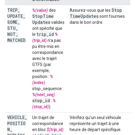
TRIP
_
Stop
%(value)
des
Assurez-vous que les
UPDATE
_
Stop
Time
Time
Updates
sont fournies
SOME
_
Updates
valides
dans le bon ordre.
STU
_
ont spécifié que
NOT
_
trip
_
id
le
%
MATCHED
(trip_id)
n'a pas
pu être mis en
correspondance
avec le trajet
GTFS (par
exemple,
position :
%
(index)
stop_sequence :
%(next_seq)
stop
_
id
:
%
(stop_id)
).
VEHICLE
_
Un trajet de
Vérifiez qu'un seul véhicule
POSITIO
correspondance
représente un trajet à une
N
_
en bloc
$(trip_id)
heure de départ spécifique.