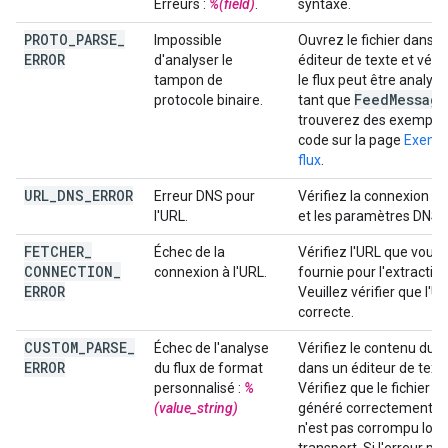
Erreurs :
%(field)
.
syntaxe.
PROTO
_
PARSE
_
Impossible
Ouvrez le fichier dans u
ERROR
d'analyser le
éditeur de texte et véri
tampon de
le flux peut être analys
Feed
Message
protocole binaire.
tant que
trouverez des exemple
code sur la page
Exemp
flux
.
URL
_
DNS
_
ERROR
Erreur DNS pour
Vérifiez la connexion In
l'URL.
et les paramètres DNS.
FETCHER
_
Échec de la
Vérifiez l'URL que vous
CONNECTION
_
connexion à l'URL.
fournie pour l'extraction
ERROR
Veuillez vérifier que l'U
correcte.
CUSTOM
_
PARSE
_
Échec de l'analyse
Vérifiez le contenu du fi
ERROR
du flux de format
dans un éditeur de texte
personnalisé :
%
Vérifiez que le fichier es
(value_string)
généré correctement et 
n'est pas corrompu lors