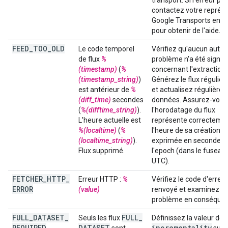
transport. Si l'erreur per
contactez votre représ
Google Transports en
pour obtenir de l'aide.
FEED
_
TOO
_
OLD
Le code temporel
Vérifiez qu'aucun autre
de flux
%
problème n'a été signal
(timestamp)
(
%
concernant l'extraction 
(timestamp_string)
)
Générez le flux réguliè
est antérieur de
%
et actualisez régulière
(diff_time)
secondes
données. Assurez-vous
(
%(difftime_string)
).
l'horodatage du flux
L'heure actuelle est
représente correcteme
%(localtime)
(
%
l'heure de sa création,
(localtime_string)
).
exprimée en secondes 
Flux supprimé.
l'epoch (dans le fuseau
UTC).
FETCHER
_
HTTP
_
Erreur HTTP :
%
Vérifiez le code d'erre
ERROR
(value)
renvoyé et examinez le
problème en conséquen
FULL
_
DATASET
_
FULL
_
Seuls les flux
Définissez la valeur de
REQUIRED
DATASET
incrementality