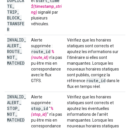
DUPLICA
start
_
time
et
TE
_
$(timestamp_stri
TRIP
_
ng)
signalé par
BLOCK
_
plusieurs
TRANSFE
véhicules.
R
INVALID
_
Alerte
Vérifiez que les horaires
ALERT
_
supprimée :
statiques sont corrects et
ROUTE
_
route
_
id
%
ajoutez les informations sur
NOT
_
(route_id)
n'a pas
l'itinéraire si elles sont
MATCHED
pu être mis en
manquantes. Lorsque les
correspondance
nouveaux horaires statiques
avec le flux
sont publiés, corrigez la
route
_
id
GTFS.
référence
dans le
flux en temps réel.
INVALID
_
Alerte
Vérifiez que les horaires
ALERT
_
supprimée :
statiques sont corrects et
STOP
_
stop
_
id
"
%
ajoutez les éventuelles
NOT
_
(stop_id)
" n'a pas
informations de l'arrêt
MATCHED
pu être mis en
manquantes. Lorsque les
correspondance
nouveaux horaires statiques