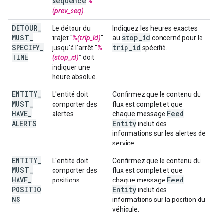
sequence
%
(prev_seq)
.
DETOUR
_
Le détour du
Indiquez les heures exactes
MUST
_
stop
_
id
trajet "
%(trip_id)
"
au
concerné pour le
SPECIFY
_
trip
_
id
jusqu'à l'arrêt "
%
spécifié.
TIME
(stop_id)
" doit
indiquer une
heure absolue.
ENTITY
_
L'entité doit
Confirmez que le contenu du
MUST
_
comporter des
flux est complet et que
HAVE
_
Feed
alertes.
chaque message
ALERTS
Entity
inclut des
informations sur les alertes de
service.
ENTITY
_
L'entité doit
Confirmez que le contenu du
MUST
_
comporter des
flux est complet et que
HAVE
_
Feed
positions.
chaque message
POSITIO
Entity
inclut des
NS
informations sur la position du
véhicule.