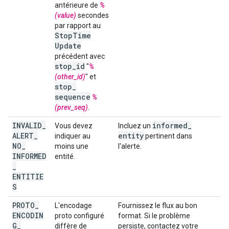
antérieure de
%
(value)
secondes
par rapport au
Stop
Time
Update
précédent avec
stop
_
id
"
%
(other_id)
" et
stop
_
sequence
%
(prev_seq)
.
INVALID
_
informed
_
Vous devez
Incluez un
ALERT
_
entity
indiquer au
pertinent dans
NO
_
moins une
l'alerte.
INFORMED
entité.
_
ENTITIE
S
PROTO
_
L'encodage
Fournissez le flux au bon
ENCODIN
proto configuré
format. Si le problème
G
_
diffère de
persiste, contactez votre