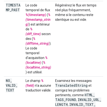
TIMESTA
Le code
Régénérez le flux en temps
MP
_
PAST
temporel de flux
réel plus fréquemment,
%(timestamp)
(
%
même si le contenu reste
(timestamp_strin
identique ou est vide.
g)
) est antérieur
de
%
(diff_time)
secon
des (
%
(difftime_string)
).
Le code
temporel
d'acquisition
%
(localtime)
(
%
(localtime_string)
) est utilisé.
NO
_
Le champ
%
Examinez les messages
VALID
_
Translated
String
(field)
n'a aucune
et
TEXT
traduction valide.
corrigez les problèmes
HTML
_
pertinents, comme
TAGS
_
FOUND
INVALID
_
URL
_
,
LENGTH
INVALID
_
TEXT
_
,