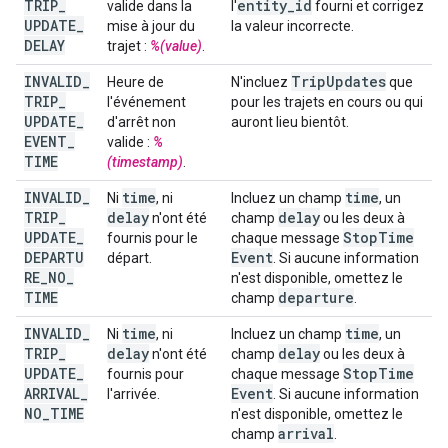
TRIP
_
entity
_
id
valide dans la
l'
fourni et corrigez
UPDATE
_
mise à jour du
la valeur incorrecte.
DELAY
trajet :
%(value)
.
INVALID
_
Trip
Updates
Heure de
N'incluez
que
TRIP
_
l'événement
pour les trajets en cours ou qui
UPDATE
_
d'arrêt non
auront lieu bientôt.
EVENT
_
valide :
%
TIME
(timestamp)
.
INVALID
_
time
time
Ni
, ni
Incluez un champ
, un
TRIP
_
delay
delay
n'ont été
champ
ou les deux à
UPDATE
_
Stop
Time
fournis pour le
chaque message
DEPARTU
Event
départ.
. Si aucune information
RE
_
NO
_
n'est disponible, omettez le
TIME
departure
champ
.
INVALID
_
time
time
Ni
, ni
Incluez un champ
, un
TRIP
_
delay
delay
n'ont été
champ
ou les deux à
UPDATE
_
Stop
Time
fournis pour
chaque message
ARRIVAL
_
Event
l'arrivée.
. Si aucune information
NO
_
TIME
n'est disponible, omettez le
arrival
champ
.