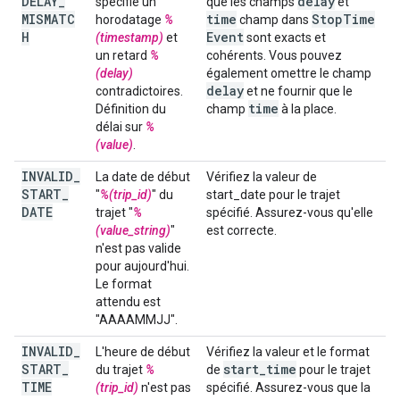
DELAY
_
delay
spécifie un
que les champs
et
MISMATC
time
Stop
Time
horodatage
%
champ dans
H
Event
(timestamp)
et
sont exacts et
un retard
%
cohérents. Vous pouvez
(delay)
également omettre le champ
delay
contradictoires.
et ne fournir que le
time
Définition du
champ
à la place.
délai sur
%
(value)
.
INVALID
_
La date de début
Vérifiez la valeur de
START
_
"
%(trip_id)
" du
start_date pour le trajet
DATE
trajet "
%
spécifié. Assurez-vous qu'elle
(value_string)
"
est correcte.
n'est pas valide
pour aujourd'hui.
Le format
attendu est
"AAAAMMJJ".
INVALID
_
L'heure de début
Vérifiez la valeur et le format
START
_
start
_
time
du trajet
%
de
pour le trajet
TIME
(trip_id)
n'est pas
spécifié. Assurez-vous que la