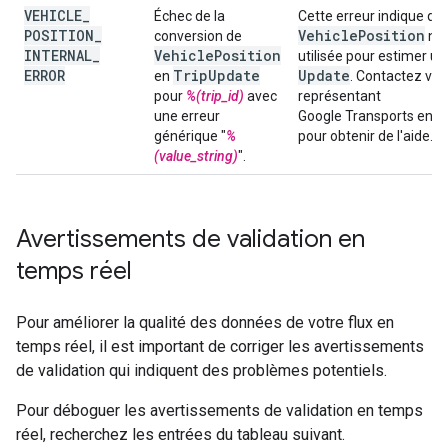
VEHICLE
_
Échec de la
Cette erreur indique que
POSITION
_
Vehicle
Position
conversion de
n'e
INTERNAL
_
Vehicle
Position
utilisée pour estimer u
ERROR
Trip
Update
Update
en
. Contactez vot
pour
%(trip_id)
avec
représentant
une erreur
Google Transports en
générique "
%
pour obtenir de l'aide.
(value_string)
".
Avertissements de validation en
temps réel
Pour améliorer la qualité des données de votre flux en
temps réel, il est important de corriger les avertissements
de validation qui indiquent des problèmes potentiels.
Pour déboguer les avertissements de validation en temps
réel, recherchez les entrées du tableau suivant.