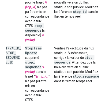
pour le trajet
%
nouvelle version du flux
(trip_id)
n'a pas
statique soit publiée. Modifiez
stop
_
id
pu être mis en
la référence
dans le
correspondance
flux en temps réel.
avec le flux
stop
_
GTFS.
sequence
[si
disponible]
%
(value)
.
INVALID
_
Stop
Time
Vérifiez l'exactitude du flux
STOP
_
Update
statique. Si nécessaire,
SEQUENC
stop
_
supprimé :
corrigez la valeur de
E
_
ID
stop
_
sequence
. Attendez que la
sequence
%
nouvelle version du flux
(value)
dans le
statique soit publiée. Modifiez
stop
_
sequence
trajet "
%(trip_id)
"
la référence
n'a pas pu être
dans le flux en temps réel.
mis en
correspondance
avec le flux
GTFS.