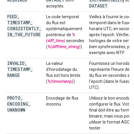
sont
sur
DATASET
acceptés.
.
FEED
_
Le code temporel
Veillez à fournir le code
TIMESTAMP
_
du flux est
temporel dans le fusea
CONSISTENTLY
_
systématiquement
horaire UTC, en second
IN
_
THE
_
FUTURE
postérieur de
%
après l'epoch. Vérifiez 
(diff_time)
secondes
horloges de votre serve
(
%(difftime_string)
).
bien synchronisées, par
exemple avec NTP.
INVALID
_
La valeur
Fournissez un horodata
TIMESTAMP
_
d'horodatage du
représente l'heure de c
RANGE
flux est hors limite
du flux en secondes ap
(
%(timestamp)
).
l'epoch (dans le fuseau
UTC).
PROTO
_
Encodage de flux
Utilisez le bon encodag
ENCODING
_
inconnu.
configurer le flux. Votre 
UNKNOWN
final doit être au format
binaire, mais vous pouv
utiliser le format ASCII 
tester.