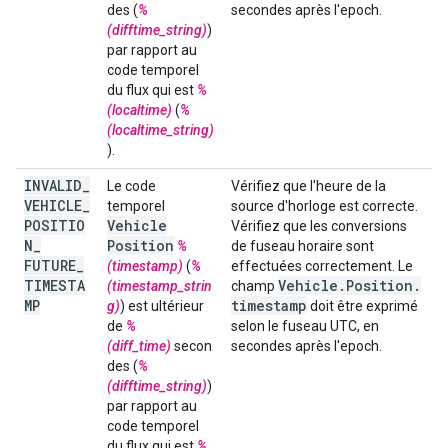
des (
%
secondes après l'epoch.
(difftime_string)
)
par rapport au
code temporel
du flux qui est
%
(localtime)
(
%
(localtime_string)
).
INVALID
_
Le code
Vérifiez que l'heure de la
VEHICLE
_
temporel
source d'horloge est correcte.
POSITIO
Vehicle
Vérifiez que les conversions
N
_
Position
%
de fuseau horaire sont
FUTURE
_
(timestamp)
(
%
effectuées correctement. Le
TIMESTA
Vehicle
.
Position
.
(timestamp_strin
champ
MP
timestamp
g)
) est ultérieur
doit être exprimé
de
%
selon le fuseau UTC, en
(diff_time)
secon
secondes après l'epoch.
des (
%
(difftime_string)
)
par rapport au
code temporel
du flux qui est
%