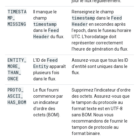
jour le flux régulièrement.
TIMESTA
Il manque le
Renseignez le champ
MP
_
timestamp
Feed
champ
dans le
MISSING
timestamp
Header
en secondes après
Feed
dans le
l'epoch, dans le fuseau horaire
Header
du flux.
UTC. L'horodatage doit
représenter correctement
l'heure de génération du flux.
ENTITY
_
Feed
L'ID de
Assurez-vous que tous les ID
MORE
_
Entity
apparaît
d'entité sont uniques dans le
THAN
_
plusieurs fois
flux.
ONCE
dans le flux.
PROTO
_
Le flux fourni
Supprimez l'indicateur d'ordre
ASCII
_
commence par
des octets. Assurez-vous que
HAS
_
BOM
un indicateur
le tampon du protocole au
d'ordre des
format texte est en UTF-8
octets (BOM).
sans BOM. Nous vous
recommandons de fournir le
tampon de protocole au
format binaire.