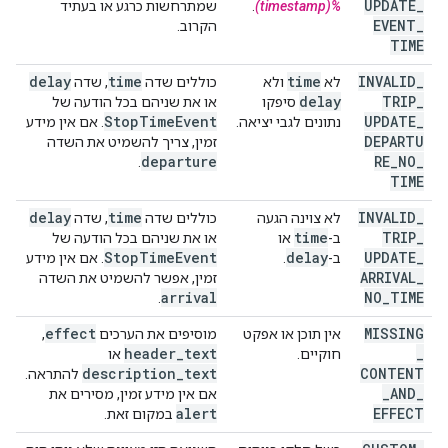
UPDATE
_
%(timestamp)
.
שמתרחשות כרגע או בעתיד
EVENT
_
הקרוב.
TIME
delay
time
time
INVALID
_
לא
ולא
כוללים שדה
, שדה
delay
TRIP
_
סיפקו
או את שניהם בכל הודעה של
Stop
Time
Event
UPDATE
_
נתונים לגבי יציאה.
. אם אין מידע
DEPARTU
זמין, צריך להשמיט את השדה
departure
RE
_
NO
_
.
TIME
delay
time
INVALID
_
לא צוינה הגעה
כוללים שדה
, שדה
time
TRIP
_
ב-
או
או את שניהם בכל הודעה של
Stop
Time
Event
delay
UPDATE
_
ב-
.
. אם אין מידע
ARRIVAL
_
זמין, אפשר להשמיט את השדה
arrival
NO
_
TIME
.
effect
MISSING
אין תוכן או אפקט
מוסיפים את הערכים
,‏
header
_
text
_
חוקיים.
או
description
_
text
CONTENT
להתראה.
_
AND
_
אם אין מידע זמין, מסירים את
alert
EFFECT
במקום זאת.