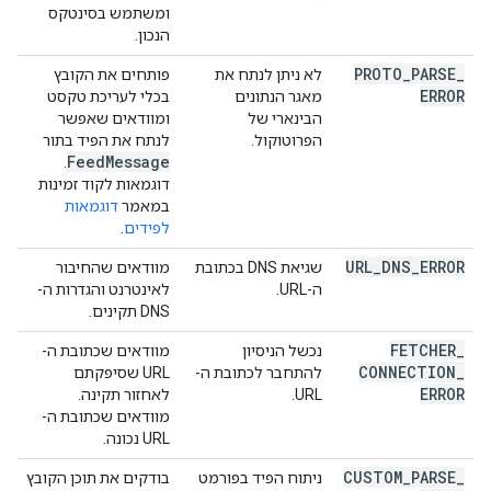
ומשתמש בסינטקס
הנכון.
PROTO
_
PARSE
_
לא ניתן לנתח את
פותחים את הקובץ
ERROR
מאגר הנתונים
בכלי לעריכת טקסט
הבינארי של
ומוודאים שאפשר
הפרוטוקול.
לנתח את הפיד בתור
Feed
Message
.
דוגמאות לקוד זמינות
במאמר
דוגמאות
לפידים
.
URL
_
DNS
_
ERROR
שגיאת DNS בכתובת
מוודאים שהחיבור
ה-URL.
לאינטרנט והגדרות ה-
DNS תקינים.
FETCHER
_
נכשל הניסיון
מוודאים שכתובת ה-
CONNECTION
_
להתחבר לכתובת ה-
URL שסיפקתם
ERROR
URL.
לאחזור תקינה.
מוודאים שכתובת ה-
URL נכונה.
CUSTOM
_
PARSE
_
ניתוח הפיד בפורמט
בודקים את תוכן הקובץ