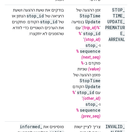
STOP
_
זמן ההגעה של
בודקים את שעת ההגעה ושעת
stop
_
id
Stop
Time
TIME
_
היציאה של
הנתון או
stop
_
id
Update
UPDATE
_
בנסיעה
של
הקודם. מתקנים
PREMATUR
'
%(trip_id)
' עם
את הערכים השגויים כדי לוודא
stop
_
id
E
_
'
%
שהזמנים לא יתקצרו.
ARRIVAL
'
(stop_id)
stop
_
ו-
sequence
%
(next_seq)
מוקדם ב-
%
(value)
שניות
מזמן ההגעה של
Stop
Time
Update
הקודם
stop
_
id
עם
'
%
'
(other_id)
stop
_
ו-
sequence
%
.
(prev_seq)
informed
_
INVALID
_
צריך לציין ישות
מוסיפים את