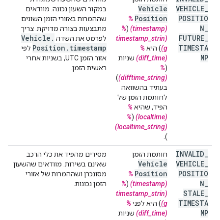
Vehicle
VEHICLE
_
במקור השעון נכונה. מוודאים
Position
POSITIO
%
שההמרות באזורי הזמן השונים
N
_
(timestamp)
(
%
מתבצעות בצורה מדויקת. צריך
Vehicle
.
FUTURE
_
(timestamp_strin
לפרמט את השדה
Position
.
timestamp
TIMESTA
g)
) היא
%
לפי
MP
(diff_time)
שניות
אזור הזמן UTC, בשניות אחרי
(
%
ראשית הזמן.
)
(difftime_string)
בעתיד בהשוואה
לחותמת הזמן של
הפיד, שהיא
%
%
(
(localtime)
(localtime_string)
).
INVALID
_
חותמת הזמן
מסירים מהפיד את כלי הרכב
Vehicle
VEHICLE
_
שאינם בשירות. מוודאים שהשעון
Position
POSITIO
‏
%
מסונכרן ושההמרות של אזורי
N
_
(timestamp)
(
%
הזמן נכונות.
STALE
_
(timestamp_strin
TIMESTA
g)
) היא לפני
%
MP
(diff_time)
שניות