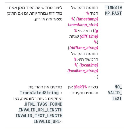
TIMESTA
חותמת הזמן של
ליצור מחדש את הפיד בזמן אמת
MP
_
PAST
הפיד
%
בתדירות גבוהה יותר, גם אם התוכן
(timestamp)
(
%
נשאר זהה או ריק.
(timestamp_strin
g)
) היא לפני
%
(diff_time)
שניות
%
(
).
(difftime_string)
חותמת הזמן של
הרכישה היא
%
%
(
(localtime)
(localtime_string)
).
NO
_
בשדה
%(field)
אין
בודקים את ההודעות
Translated
String
VALID
_
תרגומים תקינים.
ב-
TEXT
ומתקנים בעיות רלוונטיות, כמו
HTML
_
TAGS
_
FOUND
,‏
INVALID
_
URL
_
LENGTH
,‏
INVALID
_
TEXT
_
LENGTH
INVALID
_
URL
ו-
.