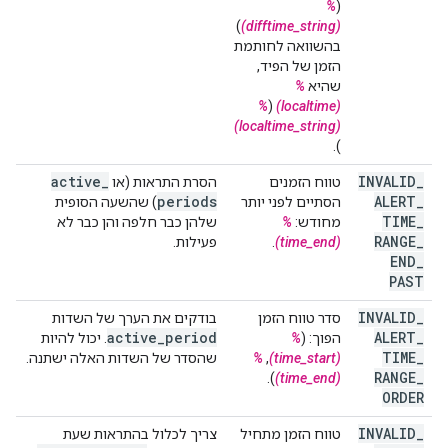
%
(
)
(difftime_string)
בהשוואה לחותמת
הזמן של הפיד,
שהיא
%
%
(
(localtime)
(localtime_string)
).
active
_
INVALID
_
טווח הזמנים
הסרת התראות (או
periods
ALERT
_
הסתיים לפני יותר
) שהשעה הסופית
TIME
_
מחודש:
%
שלהן כבר חלפה והן כבר לא
RANGE
_
(time_end)
.
פעילות.
END
_
PAST
INVALID
_
סדר טווח הזמן
בודקים את הערך של השדות
active
_
period
ALERT
_
הפוך: (
%
. יכול להיות
TIME
_
(time_start)
,
%
שהסדר של השדות האלה ישתנה.
RANGE
_
).
(time_end)
ORDER
INVALID
_
טווח הזמן מתחיל
צריך לכלול בהתראות שעת