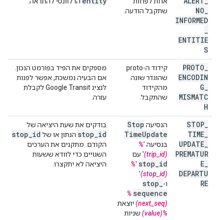
entity
ALERT
_
אחת לפחות
הרלוונטי להתראה.
NO
_
שתקבל הודעה.
INFORMED
_
ENTITIE
S
PROTO
_
קידוד ה-proto
מספקים את הפיד בפורמט הנכון.
ENCODIN
שהוגדר שונה
אם הבעיה נמשכת, אפשר לפנות
G
_
מהקידוד
לנציג Google Transit לקבלת
MISMATC
שהתקבל.
עזרה.
H
Stop
STOP
_
הנסיעה
בודקים את שעת היציאה של
stop
_
id
stop
_
id
Time
Update
TIME
_
הנתון או של
UPDATE
_
בנסיעה '
%
הקודם. מתקנים את הערכים
PREMATUR
(trip_id)
' עם
השגויים כדי לוודא ששעות
stop
_
id
E
_
'
%
היציאה לא יתקצרו.
DEPARTU
'
(stop_id)
stop
_
RE
ו-
sequence
%
(next_seq)
יוצאת
%(value)
שניות