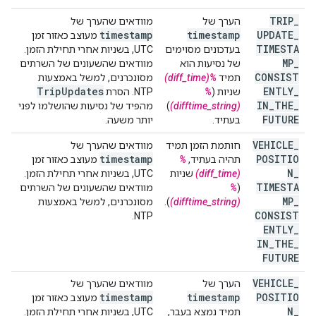
TRIP
_
הערך של
מוודאים שהערך של
timestamp
timestamp
UPDATE
_
מעוצב כאזור זמן
TIMESTA
בעדכונים מסוימים
UTC, בשניות אחרי תחילת הזמן.
MP
_
של נסיעות הוא
מוודאים שהשעונים של השרתים
CONSIST
תמיד
%(diff_time)
מסונכרנים, למשל באמצעות
Trip
Updates
ENTLY
_
שניות (
%
NTP. הסרת
IN
_
THE
_
(difftime_string)
)
מהפיד של נסיעות שהושלמו לפני
FUTURE
בעתיד.
יותר משעה.
VEHICLE
_
חותמת הזמן תמיד
מוודאים שהערך של
timestamp
POSITIO
תהיה בעתיד,
%
מעוצב כאזור זמן
N
_
(diff_time)
שניות
UTC, בשניות אחרי תחילת הזמן.
TIMESTA
(
%
מוודאים שהשעונים של השרתים
MP
_
(difftime_string)
).
מסונכרנים, למשל באמצעות
CONSIST
NTP.
ENTLY
_
IN
_
THE
_
FUTURE
VEHICLE
_
הערך של
מוודאים שהערך של
timestamp
timestamp
POSITIO
מעוצב כאזור זמן
N
_
תמיד נמצא בעבר,
UTC, בשניות אחרי תחילת הזמן.