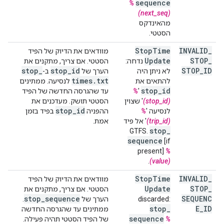
sequence
%
(next_seq)
מהאינדקס
הסטטי.
Stop
Time
INVALID
_
מוודאים את הדיוק של הפיד
Update
STOP
_
נדחה:
הסטטי. אם צריך, מתקנים את
stop
_
stop
_
id
STOP
_
ID
לא ניתן היה
הערך של
ב-
times
.
txt
להתאים את
לנסיעה. ממתינים
stop
_
id
'
%
עד שהגרסה החדשה של הפיד
(stop_id)
' שצוין
הסטטי תושק. מעדכנים את
stop
_
id
לנסיעה '
%
ההפניה
בפיד בזמן
(trip_id)
' אל פיד
אמת.
stop
_
GTFS.
sequence
[if
present]
%
.
(value)
Stop
Time
INVALID
_
מוודאים את הדיוק של הפיד
Update
STOP
_
הסטטי. אם צריך, מתקנים את
stop
_
sequence
SEQUENC
discarded:
הערך של
.
stop
_
E
_
ID
ממתינים עד שהגרסה החדשה
sequence
%
של הפיד הסטטי תהיה פעילה.