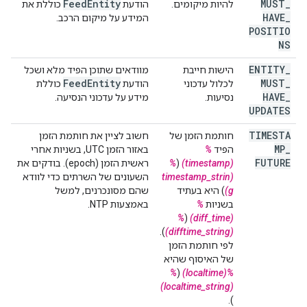
Feed
Entity
MUST
_
להיות מיקומים.
הודעת
כוללת את
HAVE
_
המידע על מיקום הרכב.
POSITIO
NS
ENTITY
_
הישות חייבת
מוודאים שתוכן הפיד מלא ושכל
Feed
Entity
MUST
_
לכלול עדכוני
הודעת
כוללת
HAVE
_
נסיעות.
מידע על עדכוני הנסיעה.
UPDATES
TIMESTA
חותמת הזמן של
חשוב לציין את חותמת הזמן
MP
_
הפיד
%
באזור הזמן UTC, בשניות אחרי
FUTURE
(timestamp)
(
%
ראשית הזמן (epoch). בודקים את
(timestamp_strin
השעונים של השרתים כדי לוודא
g)
) היא בעתיד
שהם מסונכרנים, למשל
בשניות
%
באמצעות NTP.
%
(
(diff_time)
).
(difftime_string)
לפי חותמת הזמן
של האיסוף שהיא
%
(
%(localtime)
(localtime_string)
).