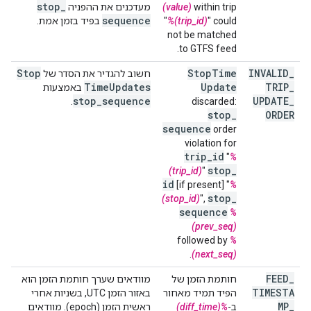
stop
_
within trip
(value)
מעדכנים את ההפניה
sequence
" could
%(trip_id)
"
בפיד בזמן אמת.
not be matched
to GTFS feed.
Stop
Stop
Time
INVALID
_
חשוב להגדיר את הסדר של
Time
Updates
Update
TRIP
_
באמצעות
stop
_
sequence
UPDATE
_
.
discarded:
stop
_
ORDER
sequence
order
violation for
trip
_
id
"
%
stop
_
(trip_id)
"
id
[if present] "
%
stop
_
(stop_id)
",
sequence
%
(prev_seq)
followed by
%
.
(next_seq)
FEED
_
חותמת הזמן של
מוודאים שערך חותמת הזמן הוא
TIMESTA
הפיד תמיד מאחור
באזור הזמן UTC, בשניות אחרי
MP
_
ב-
%(diff_time)
ראשית הזמן (epoch). מוודאים