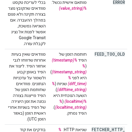
ERROR
מותאם אישית נכשל:
בכלי לעריכת טקסט.
%(value_string)
מוודאים שהקובץ נוצר
בצורה תקינה ולא פגום
במהלך ההעברה. אם
השגיאה נמשכת,
אפשר לפנות אל נציג
Google Transit
לקבלת עזרה.
FEED
_
TOO
_
OLD
חותמת הזמן של
מוודאים שאין בעיות
הפיד
%(timestamp)
אחרות שדווחו לגבי
(
%
אחזור הפיד. ליצור את
(timestamp_string)
)
הפיד באופן קבוע
היא לפני
%
ולשמור על עדכניות
(diff_time)
שניות (
%
הנתונים. מוודאים
(difftime_string)
).
שחותמת הזמן של
השעה הנוכחית היא
הפיד מייצגת בצורה
%(localtime)
(
%
נכונה את זמן היצירה
(localtime_string)
).
של הפיד בשניות אחרי
הפיד נמחק.
ראשית הזמן (באזור
הזמן UTC).
FETCHER
_
HTTP
_
שגיאת HTTP: ‏
%
בודקים את קוד