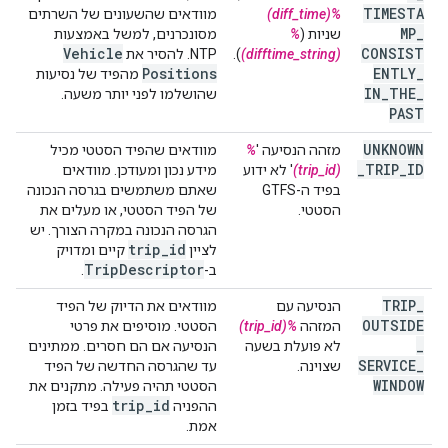
TIMESTA
%(diff_time)
מוודאים שהשעונים של השרתים
MP
_
שניות (
%
מסונכרנים, למשל באמצעות
Vehicle
CONSIST
(difftime_string)
).
NTP. להסיר את
Positions
ENTLY
_
מהפיד של נסיעות
IN
_
THE
_
שהושלמו לפני יותר משעה.
PAST
UNKNOWN
מזהה הנסיעה '
%
מוודאים שהפיד הסטטי מכיל
_
TRIP
_
ID
(trip_id)
' לא ידוע
מידע נכון ומעודכן. מוודאים
בפיד ה-GTFS
שאתם משתמשים בגרסה הנכונה
הסטטי.
של הפיד הסטטי, או מעלים את
הגרסה הנכונה במקרה הצורך. יש
trip
_
id
לציין
קיים ומדויק
Trip
Descriptor
ב-
.
TRIP
_
הנסיעה עם
מוודאים את הדיוק של הפיד
OUTSIDE
המזהה
%(trip_id)
הסטטי. מוסיפים את פרטי
_
לא פועלת בשעה
הנסיעה אם הם חסרים. ממתינים
SERVICE
_
שצוינה.
עד שהגרסה החדשה של הפיד
WINDOW
הסטטי תהיה פעילה. מתקנים את
trip
_
id
ההפניה
בפיד בזמן
אמת.