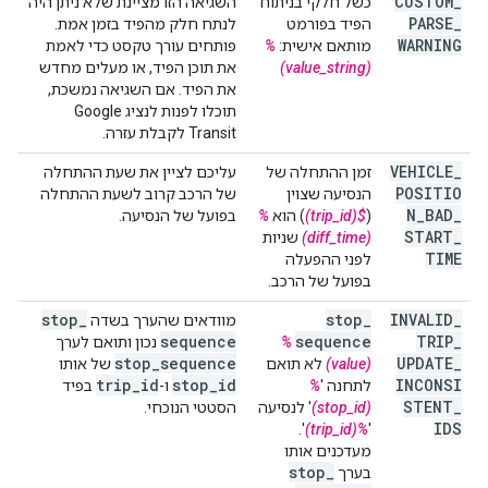
CUSTOM
_
כשל חלקי בניתוח
השגיאה הזו מציינת שלא ניתן היה
PARSE
_
הפיד בפורמט
לנתח חלק מהפיד בזמן אמת.
WARNING
מותאם אישית:
%
פותחים עורך טקסט כדי לאמת
(value_string)
את תוכן הפיד, או מעלים מחדש
את הפיד. אם השגיאה נמשכת,
תוכלו לפנות לנציג Google
Transit לקבלת עזרה.
VEHICLE
_
זמן ההתחלה של
עליכם לציין את שעת ההתחלה
POSITIO
הנסיעה שצוין
של הרכב קרוב לשעת ההתחלה
N
_
BAD
_
(
$(trip_id)
) הוא
%
בפועל של הנסיעה.
START
_
(diff_time)
שניות
TIME
לפני ההפעלה
בפועל של הרכב.
stop
_
stop
_
INVALID
_
מוודאים שהערך בשדה
sequence
sequence
TRIP
_
%
נכון ותואם לערך
stop
_
sequence
UPDATE
_
(value)
לא תואם
של אותו
trip
_
id
stop
_
id
INCONSI
לתחנה '
%
ו-
בפיד
STENT
_
(stop_id)
' לנסיעה
הסטטי הנוכחי.
IDS
'.
%(trip_id)
'
מעדכנים אותו
stop
_
בערך