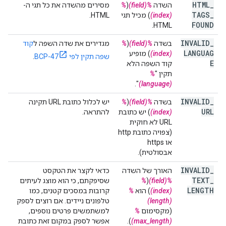
HTML
_
השדה
%(field)
(
%
מסירים מהשדה את כל תגי ה-
TAGS
_
(index)
) מכיל תגי
HTML.
FOUND
HTML.
INVALID
_
בשדה
%(field)
(
%
מגדירים את שדה השפה ל
קוד
LANGUAG
(index)
) מופיע
שפה תקין לפי BCP-47
.
E
קוד השפה הלא
תקין "
%
".
(language)
INVALID
_
בשדה
%(field)
(
%
יש לכלול כתובת URL תקינה
URL
(index)
) יש כתובת
להתראה.
URL לא חוקית
(צפויה כתובת http
או https
אבסולטית).
INVALID
_
האורך של השדה
כדאי לקצר את הטקסט
TEXT
_
%(field)
(
%
שסיפקתם, כי הוא מוצג לעיתים
LENGTH
(index)
) הוא
%
קרובות במסכים קטנים, כמו
(length)
טלפונים ניידים. אם רוצים לספק
(מקסימום
%
למשתמשים פרטים נוספים,
(max_length)
).
אפשר לספק במקום זאת כתובת