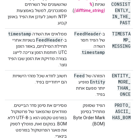
CONSIST
שניות (
%
שהשעונים של השרתים
ENTLY
_
(difftime_string)
).
מסונכרנים, למשל באמצעות
IN
_
THE
_
NTP. חשוב לעדכן את הפיד באופן
PAST
קבוע.
timestamp
Feed
Header
TIMESTA
ב-
ממלאים את השדה
Feed
Header
MP
_
של הפיד חסר
ב-
בשניות אחרי
MISSING
השדה
תחילת המילניום, באזור הזמן
timestamp
.
UTC. חותמת הזמן צריכה לייצג
בצורה מדויקת את הזמן שבו הפיד
נוצר.
Feed
ENTITY
_
המזהה של
חשוב לוודא שכל מזהי הישויות
Entity
MORE
_
מופיע
הם ייחודיים בפיד.
THAN
_
יותר מפעם אחת
ONCE
בפיד.
PROTO
_
הפיד שסופק
מסירים את סימן סדר הבייטים.
ASCII
_
מתחיל בסימן
מוודאים שהמאגר של פרוטוקול
HAS
_
BOM
בפורמט טקסט הוא ב-UTF-8 ללא
(BOM).
BOM. במקום זאת, מומלץ לספק
את מאגר הפרוטוקול בפורמט
בינארי.