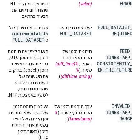
ERROR
(value)
.
השגיאה של ה-HTTP
שהוחזר ובודקים את
הבעיה בהתאם.
FULL
_
DATASET
_
יש תמיכה רק בפיד
מגדירים את הערך של
incrementality
FULL
_
DATASET
REQUIRED
.
FULL
_
DATASET
כ-
.
FEED
_
חותמת הזמן של
חשוב לציין את חותמת
TIMESTAMP
_
הפיד תמיד תהיה
הזמן באזור הזמן UTC,
CONSISTENTLY
_
בעתיד,
%(diff_time)
בשניות אחרי ראשית
IN
_
THE
_
FUTURE
שניות (
%
הזמן (epoch). בודקים
(difftime_string)
).
את השעונים של
השרתים כדי לוודא
שהם מסונכרנים,
למשל באמצעות NTP.
INVALID
_
ערך חותמת הזמן של
יש לציין חותמת זמן
TIMESTAMP
_
הפיד מחוץ לטווח (
%
של הפיד שמייצגת את
RANGE
(timestamp)
).
זמן היצירה של הפיד
בשניות אחרי תחילת
הזמן (באזור הזמן
UTC).