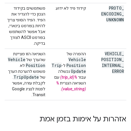
PROTO
_
קידוד פיד לא ידוע.
משתמשים בקידוד
ENCODING
_
הנכון כדי להגדיר את
UNKNOWN
הפיד. הפיד הסופי צריך
להיות בפורמט בינארי,
אבל אפשר להשתמש
בפורמט ASCII לצורך
בדיקה.
VEHICLE
_
ההמרה של
השגיאה הזו מציינת
Vehicle
Vehicle
POSITION
_
שהערך של
Position
Trip
Position
INTERNAL
_
ל-
לא
Update
ERROR
נכשלה
משמש להערכת הערך
Trip
Update
עבור
%(trip_id)
עם
של
.
השגיאה הגנרית
%
לקבלת עזרה, אפשר
(value_string)
.
לפנות לנציג Google
Transit.
אזהרות על אימות בזמן אמת