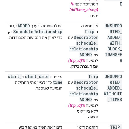
E
הסתיימה לפני
%
(difftime_string)
ימים.
ADDED
UNSUPPO
אין תמיכה
יש להשתמש בערך
עבור
Schedule
Relationship
Trip
RTED
_
ב-
רק
Descriptor
ADDED
_
עם
כדי לציין את הנסיעות המבודדות.
schedule
_
WITH
_
relationship
BLOCK
_
ADDED
TRANSFE
של
R
לנסיעה
%(trip_id)
עם העברת בלוק.
start
_
start
_
date
Trip
UNSUPPO
מציינים
ו-
time
Descriptor
RTED
_
עם
כדי לציין מתי התחילה
schedule
_
ADDED
_
הנסיעה שנוספה.
relationship
WITHOUT
ADDED
_
TIMES
של
לנסיעה
%(trip_id)
ללא ציון זמני
נסיעה.
TRIP
_
חותמת הזמן
ליצור את הפיד באופן קבוע