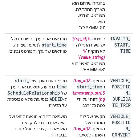
בהנחה שהיום הוא
תאריך ההתחלה.
הפורמט הנדרש
הוא
'YYYYMMDD'.
INVALID
_
לשיטה '
%(trip_id)
'
מוודאים את הערך והפורמט של
start
_
time
START
_
יש שעת התחלה
לנסיעה שצוינה.
TIME
לא חוקית '
%
מוודאים שהערך והפורמט נכונים.
'.
(value_string)
הפורמט הצפוי הוא
'HH:MM:SS'.
start
_
VEHICLE
_
הנסיעה
$(trip_id)
משנים את הערך של
time
start
_
time
POSITIO
ו-
בנסיעה, ומשנים את הערך
Schedule
Relationship
N
_
$(timestamp_stri
של
ADDED
DUPLICA
ng)
דווחו על ידי
ל-
בנסיעות שלא מבוססות
TE
_
TRIP
כמה כלי רכב.
על תדירות.
VEHICLE
_
הקשר של לוח
השגיאה הזו היא תופעת לוואי של
POSITIO
הזמנים של
בעיה אחרת. כדי לתקן את
N
_
הנסיעה
$(trip_id)
השגיאה הזו, צריך לטפל קודם
CONVERT
השתנה לנסיעה
בבעיה הזו.