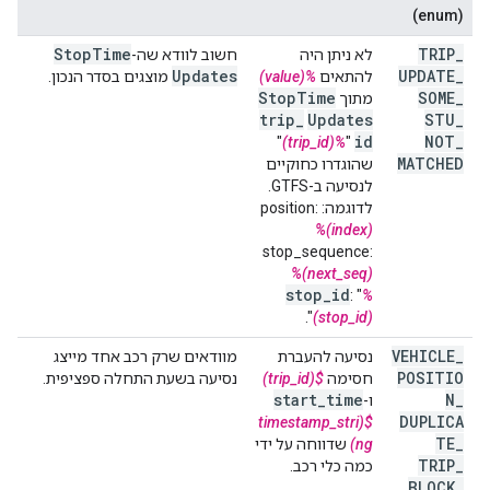
(enum)
Stop
Time
TRIP
_
לא ניתן היה
חשוב לוודא שה-
Updates
UPDATE
_
להתאים
%(value)
מוצגים בסדר הנכון.
Stop
Time
SOME
_
מתוך
trip
_
Updates
STU
_
id
NOT
_
"
%(trip_id)
"
MATCHED
שהוגדרו כחוקיים
לנסיעה ב-GTFS.
לדוגמה: position:
%(index)
stop_sequence:
%(next_seq)
stop
_
id
: "
%
".
(stop_id)
VEHICLE
_
נסיעה להעברת
מוודאים שרק רכב אחד מייצג
POSITIO
חסימה
$(trip_id)
נסיעה בשעת התחלה ספציפית.
start
_
time
N
_
ו-
DUPLICA
$(timestamp_stri
TE
_
ng)
שדווחה על ידי
TRIP
_
כמה כלי רכב.
BLOCK
_