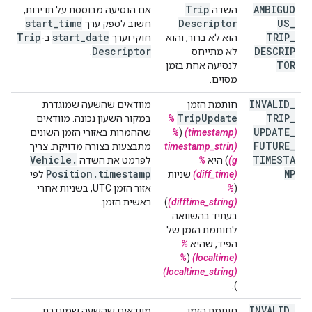
Trip
AMBIGUO
השדה
אם הנסיעה מבוססת על תדירות,
start
_
time
Descriptor
US
_
חשוב לספק ערך
Trip
start
_
date
TRIP
_
הוא לא ברור, והוא
חוקי וערך
ב-
Descriptor
DESCRIP
לא מתייחס
.
TOR
לנסיעה אחת בזמן
מסוים.
INVALID
_
חותמת הזמן
מוודאים שהשעה שמוגדרת
Trip
Update
TRIP
_
‏
%
במקור השעון נכונה. מוודאים
UPDATE
_
(timestamp)
(
%
שההמרות באזורי הזמן השונים
FUTURE
_
(timestamp_strin
מתבצעות בצורה מדויקת. צריך
Vehicle
.
TIMESTA
g)
) היא
%
לפרמט את השדה
Position
.
timestamp
MP
(diff_time)
שניות
לפי
(
%
אזור הזמן UTC, בשניות אחרי
(difftime_string)
)
ראשית הזמן.
בעתיד בהשוואה
לחותמת הזמן של
הפיד, שהיא
%
%
(
(localtime)
(localtime_string)
).
INVALID
_
חותמת הזמן
מוודאים שהשעה שמוגדרת