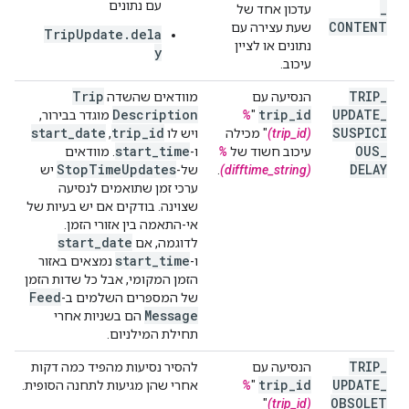
עם נתונים
_
עדכון אחד של
CONTENT
שעת עצירה עם
TripUpdate.dela
נתונים או לציין
y
עיכוב.
Trip
TRIP
_
הנסיעה עם
מוודאים שהשדה
Description
trip
_
id
UPDATE
_
"
%
מוגדר בבירור,
start
_
date
trip
_
id
SUSPICI
(trip_id)
" מכילה
ויש לו
,‏
start
_
time
OUS
_
עיכוב חשוד של
%
ו-
. מוודאים
Stop
Time
Updates
DELAY
(difftime_string)
.
של-
יש
ערכי זמן שתואמים לנסיעה
שצוינה. בודקים אם יש בעיות של
אי-התאמה בין אזורי הזמן.
start
_
date
לדוגמה, אם
start
_
time
ו-
נמצאים באזור
הזמן המקומי, אבל כל שדות הזמן
Feed
של המספרים השלמים ב-
Message
הם בשניות אחרי
תחילת המילניום.
TRIP
_
הנסיעה עם
להסיר נסיעות מהפיד כמה דקות
trip
_
id
UPDATE
_
"
%
אחרי שהן מגיעות לתחנה הסופית.
OBSOLET
"
(trip_id)