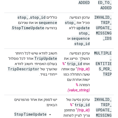
ADDED
ED
_
TO
_
.
ADDED
stop
_
stop
_
id
INVALID
_
עדכון הנסיעה
כוללים
,
sequence
stop
_
TRIP
_
מכיל את
או את שניהם
Stop
Time
Update
update
UPDATE
_
ללא
בהודעה
.
stop
_
MISSING
sequence
_
IDS
או
stop
_
id
.
MULTIPLE
עדכון הנסיעה
חשוב לוודא שיש לכל היותר
Trip
Update
_
הושלך: מייצג את
אחד לכל מסלול
trip
_
id
ENTITIE
אותו
"
%
בעולם האמיתי. חשוב לוודא
Trip
Descriptor
S
_
PER
_
(trip_id)
" עם אותה
שהערך של
TRIP
שעה התחלה כמו
ייחודי בפיד.
ישות אחרת עם
המזהה
%
.
(value_string)
INVALID
_
עדכון נסיעה של
יש לספק את אחד מהפרטים
trip
_
id
TRIP
_
"
%
הבאים:
UPDATE
_
(trip_id)
" מתוזמן
StopTimeUpdate
MISSING
צריך לציין לפחות