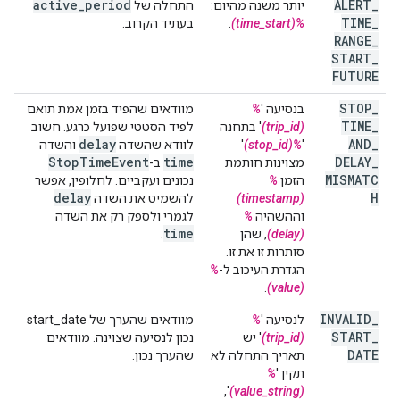
active
_
period
ALERT
_
יותר משנה מהיום:
התחלה של
TIME
_
%(time_start)
.
בעתיד הקרוב.
RANGE
_
START
_
FUTURE
STOP
_
בנסיעה '
%
מוודאים שהפיד בזמן אמת תואם
TIME
_
(trip_id)
' בתחנה
לפיד הסטטי שפועל כרגע. חשוב
delay
AND
_
'
%(stop_id)
'
לוודא שהשדה
והשדה
Stop
Time
Event
time
DELAY
_
מצוינות חותמת
ב-
MISMATC
הזמן
%
נכונים ועקביים. לחלופין, אפשר
delay
H
(timestamp)
להשמיט את השדה
וההשהיה
%
לגמרי ולספק רק את השדה
time
(delay)
, שהן
.
סותרות זו את זו.
הגדרת העיכוב ל-
%
.
(value)
INVALID
_
לנסיעה '
%
מוודאים שהערך של start_date
START
_
(trip_id)
' יש
נכון לנסיעה שצוינה. מוודאים
DATE
תאריך התחלה לא
שהערך נכון.
תקין '
%
',
(value_string)