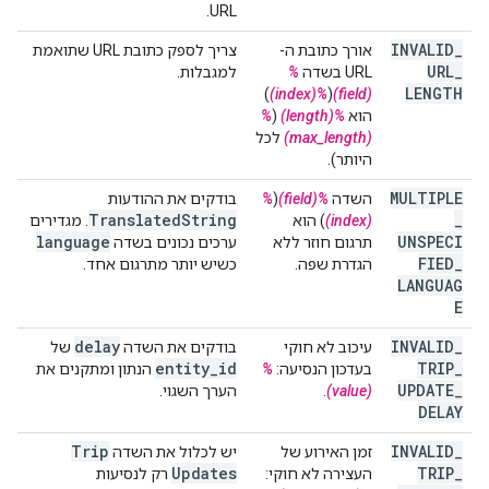
URL.
INVALID
_
אורך כתובת ה-
צריך לספק כתובת URL שתואמת
URL
_
URL בשדה
%
למגבלות.
LENGTH
)
%(index)
(
(field)
הוא
%(length)
(
%
(max_length)
לכל
היותר).
MULTIPLE
השדה
%(field)
(
%
בודקים את ההודעות
Translated
String
_
(index)
) הוא
. מגדירים
language
UNSPECI
תרגום חוזר ללא
ערכים נכונים בשדה
FIED
_
הגדרת שפה.
כשיש יותר מתרגום אחד.
LANGUAG
E
delay
INVALID
_
עיכוב לא חוקי
בודקים את השדה
של
entity
_
id
TRIP
_
בעדכון הנסיעה:
%
הנתון ומתקנים את
UPDATE
_
(value)
.
הערך השגוי.
DELAY
Trip
INVALID
_
זמן האירוע של
יש לכלול את השדה
Updates
TRIP
_
העצירה לא חוקי:
רק לנסיעות