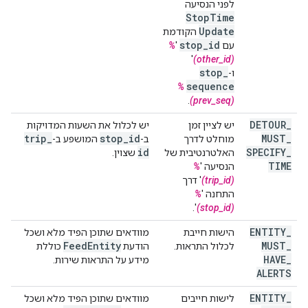
לפני הנסיעה
Stop
Time
Update
הקודמת
stop
_
id
עם
'
%
'
(other_id)
stop
_
ו-
sequence
%
.
(prev_seq)
DETOUR
_
יש לציין זמן
יש לכלול את השעות המדויקות
trip
_
stop
_
id
MUST
_
מוחלט לדרך
ב-
המושפע ב-
id
SPECIFY
_
האלטרנטיבית של
שצוין.
TIME
הנסיעה '
%
(trip_id)
' דרך
התחנה '
%
'.
(stop_id)
ENTITY
_
הישות חייבת
מוודאים שתוכן הפיד מלא ושכל
Feed
Entity
MUST
_
לכלול התראות.
הודעת
כוללת
HAVE
_
מידע על התראות שירות.
ALERTS
ENTITY
_
לישות חייבים
מוודאים שתוכן הפיד מלא ושכל