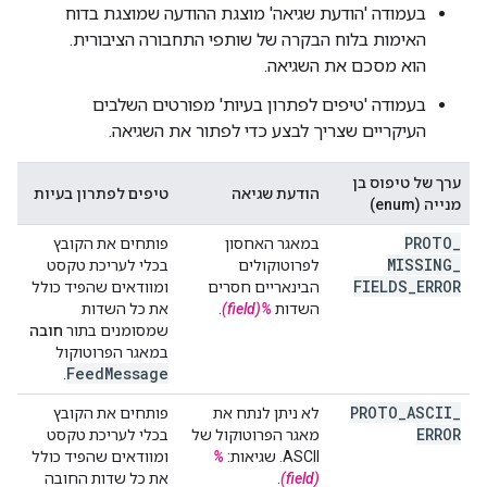
בעמודה 'הודעת שגיאה' מוצגת ההודעה שמוצגת בדוח
האימות בלוח הבקרה של שותפי התחבורה הציבורית.
הוא מסכם את השגיאה.
בעמודה 'טיפים לפתרון בעיות' מפורטים השלבים
העיקריים שצריך לבצע כדי לפתור את השגיאה.
ערך של טיפוס בן
הודעת שגיאה
טיפים לפתרון בעיות
מנייה (enum)
PROTO
_
במאגר האחסון
פותחים את הקובץ
MISSING
_
לפרוטוקולים
בכלי לעריכת טקסט
FIELDS
_
ERROR
הבינאריים חסרים
ומוודאים שהפיד כולל
השדות
%(field)
.
את כל השדות
שמסומנים בתור
חובה
במאגר הפרוטוקול
Feed
Message
.
PROTO
_
ASCII
_
לא ניתן לנתח את
פותחים את הקובץ
ERROR
מאגר הפרוטוקול של
בכלי לעריכת טקסט
ASCII. שגיאות:
%
ומוודאים שהפיד כולל
(field)
.
את כל שדות החובה