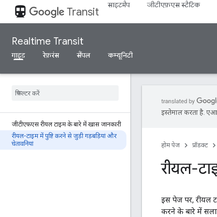
साइटमैप
जीटीएफ़एस स्टैटिक
directions_transit
Transit
Realtime Transit
गाइड
रेफ़रंस
सैंपल
कम्यूनिटी
इस्तेमाल करता है. एआई 
जीटीएफ़एस रीयल टाइम के बारे में खास जानकारी
रीयल-टाइम में पुष्टि करने से जुड़ी गड़बड़ियां और
चेतावनियां
होम पेज
प्रॉडक्ट
रीयल-टाइम 
इस पेज पर, रीयल टाइ
करने के बारे में सल