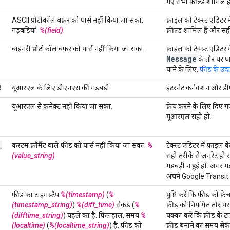
गए सभी फ़ील्ड शामिल हो
ASCII प्रोटोकॉल बफ़र को पार्स नहीं किया जा सका.
फ़ाइल को टेक्स्ट एडिटर मे
गड़बड़ियां:
%(field)
.
फ़ील्ड शामिल हैं और सही
बाइनरी प्रोटोकॉल बफ़र को पार्स नहीं किया जा सका.
फ़ाइल को टेक्स्ट एडिटर म
Message
के तौर पर प
पाने के लिए,
फ़ीड के उ
R
यूआरएल के लिए डीएनएस की गड़बड़ी.
इंटरनेट कनेक्शन और डीएन
यूआरएल से कनेक्ट नहीं किया जा सका.
फ़ेच करने के लिए दिए गए
यूआरएल सही हो.
_
कस्टम फ़ॉर्मैट वाले फ़ीड को पार्स नहीं किया जा सका:
%
टेक्स्ट एडिटर में फ़ाइल के
(value_string)
सही तरीके से जनरेट हो र
गड़बड़ी न हुई हो. अगर ग
अपने Google Transit प्र
फ़ीड का टाइमस्टैंप
%(timestamp)
(
%
पुष्टि करें कि फ़ीड को फ़
(timestamp_string)
)
%(diff_time)
सेकंड (
%
फ़ीड को नियमित तौर पर ज
(difftime_string)
) पहले का है. फ़िलहाल, समय
%
पक्का करें कि फ़ीड के टा
(localtime)
(
%(localtime_string)
) है. फ़ीड को
फ़ीड बनाने का समय सेकंड