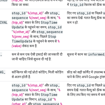
trip
_
id
किया जा सका.
में
रेफ़रंस को ठीक करे
stop
_
id
stop
_
stop
_
id
"
%(stop_id)
" और
दिए गए
या पिछले
sequence
%(next_seq)
के साथ, "
%
का समय देखें. गलत वैल्यू ठीक 
IVAL
Stop
Time
(trip_id)
" सफ़र के लिए
कम न हो.
Update
stop
_
id
के पहुंचने का समय,
stop
_
sequence
"
%(other_id)
" और
Stop
%(prev_seq)
के साथ, पिछले
Time
Update
के पहुंचने के समय से
%
(value)
सेकंड कम है.
T
_
informed
कम से कम एक ऐसी इकाई की जानकारी दी
सूचना में काम का
जानी चाहिए जिसे सूचना दी गई है.
NG
_
कॉन्फ़िगर की गई प्रोटो कोडिंग, मिली कोडिंग
फ़ीड को सही फ़ॉर्मैट में उपलब्
से अलग होती है.
पाने के लिए अपने Google ट्रांसपोर
stop
_
id
stop
_
stop
_
id
"
%(stop_id)
" और
दिए गए
या पिछले
sequence
%(next_seq)
के साथ, "
%
समय देखें. गलत वैल्यू को ठीक 
Stop
Time
(trip_id)
" सफ़र के लिए
के लिए तय किए गए समय में क
Update
stop
_
id
का विमान,
"
%
stop
_
sequence
(other_id)
" और
%