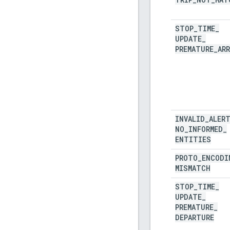
STOP
_
TIME
_
UPDATE
_
PREMATURE
_
ARR
INVALID
_
ALER
NO
_
INFORMED
_
ENTITIES
PROTO
_
ENCODI
MISMATCH
STOP
_
TIME
_
UPDATE
_
PREMATURE
_
DEPARTURE