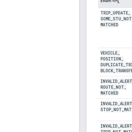
Enum वैल्यू
TRIP
_
UPDATE
_
SOME
_
STU
_
NOT
MATCHED
VEHICLE
_
POSITION
_
DUPLICATE
_
TR
BLOCK
_
TRANSF
INVALID
_
ALER
ROUTE
_
NOT
_
MATCHED
INVALID
_
ALER
STOP
_
NOT
_
MAT
INVALID
_
ALER
TRIP
_
NOT
_
MAT