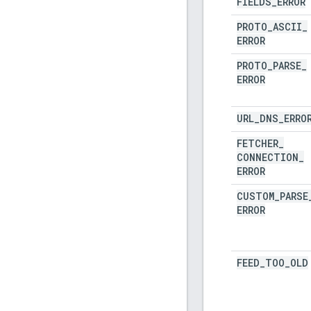
FIELDS
_
ERROR
PROTO
_
ASCII
_
ERROR
PROTO
_
PARSE
_
ERROR
URL
_
DNS
_
ERRO
FETCHER
_
CONNECTION
_
ERROR
CUSTOM
_
PARSE
ERROR
FEED
_
TOO
_
OLD