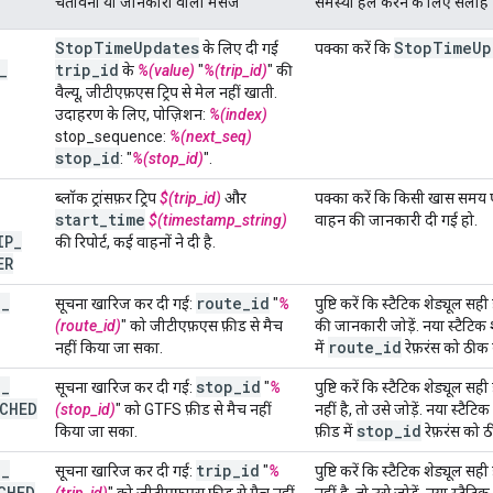
चेतावनी या जानकारी वाला मैसेज
समस्या हल करने के लिए सलाह
Stop
Time
Updates
Stop
Time
Up
के लिए दी गई
पक्का करें कि
_
trip
_
id
के
%(value)
"
%(trip_id)
" की
वैल्यू, जीटीएफ़एस ट्रिप से मेल नहीं खाती.
उदाहरण के लिए, पोज़िशन:
%(index)
stop_sequence:
%(next_seq)
stop
_
id
: "
%(stop_id)
".
ब्लॉक ट्रांसफ़र ट्रिप
$(trip_id)
और
पक्का करें कि किसी खास समय पर 
start
_
time
$(timestamp_string)
वाहन की जानकारी दी गई हो.
IP
_
की रिपोर्ट, कई वाहनों ने दी है.
ER
T
_
route
_
id
सूचना खारिज कर दी गई:
"
%
पुष्टि करें कि स्टैटिक शेड्यूल सह
(route_id)
" को जीटीएफ़एस फ़ीड से मैच
की जानकारी जोड़ें. नया स्टैटिक
route
_
id
नहीं किया जा सका.
में
रेफ़रंस को ठीक क
T
_
stop
_
id
सूचना खारिज कर दी गई:
"
%
पुष्टि करें कि स्टैटिक शेड्यूल 
CHED
(stop_id)
" को GTFS फ़ीड से मैच नहीं
नहीं है, तो उसे जोड़ें. नया स्टै
stop
_
id
किया जा सका.
फ़ीड में
रेफ़रंस को ठ
T
_
trip
_
id
सूचना खारिज कर दी गई:
"
%
पुष्टि करें कि स्टैटिक शेड्यूल स
CHED
(trip_id)
" को जीटीएफ़एस फ़ीड से मैच नहीं
नहीं है, तो उसे जोड़ें. नया स्टै