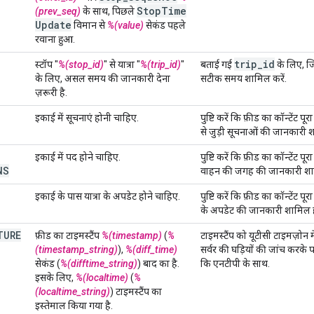
Stop
Time
(prev_seq)
के साथ, पिछले
Update
विमान से
%(value)
सेकंड पहले
रवाना हुआ.
trip
_
id
स्टॉप "
%(stop_id)
" से यात्रा "
%(trip_id)
"
बताई गई
के लिए, 
के लिए, असल समय की जानकारी देना
सटीक समय शामिल करें.
ज़रूरी है.
इकाई में सूचनाएं होनी चाहिए.
पुष्टि करें कि फ़ीड का कॉन्टेंट प
से जुड़ी सूचनाओं की जानकारी 
इकाई में पद होने चाहिए.
पुष्टि करें कि फ़ीड का कॉन्टेंट प
NS
वाहन की जगह की जानकारी शा
इकाई के पास यात्रा के अपडेट होने चाहिए.
पुष्टि करें कि फ़ीड का कॉन्टेंट प
के अपडेट की जानकारी शामिल 
TURE
फ़ीड का टाइमस्टैंप
%(timestamp)
(
%
टाइमस्टैंप को यूटीसी टाइमज़ोन मे
(timestamp_string)
),
%(diff_time)
सर्वर की घड़ियों की जांच करके प
सेकंड (
%(difftime_string)
) बाद का है.
कि एनटीपी के साथ.
इसके लिए,
%(localtime)
(
%
(localtime_string)
) टाइमस्टैंप का
इस्तेमाल किया गया है.