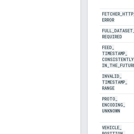
FETCHER
_
HTTP
ERROR
FULL
_
DATASET
REQUIRED
FEED
_
TIMESTAMP
_
CONSISTENTLY
IN
_
THE
_
FUTUR
INVALID
_
TIMESTAMP
_
RANGE
PROTO
_
ENCODING
_
UNKNOWN
VEHICLE
_
POSITION
_