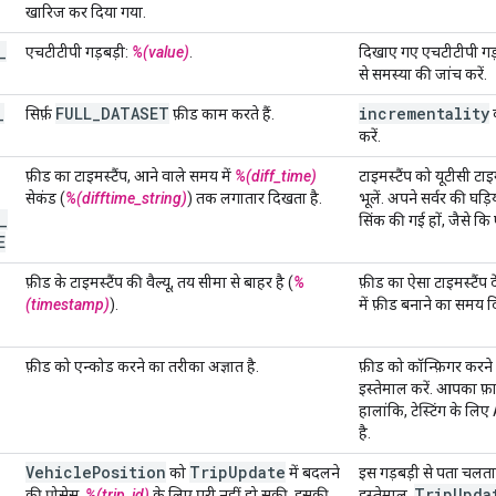
खारिज कर दिया गया.
_
एचटीटीपी गड़बड़ी:
%(value)
.
दिखाए गए एचटीटीपी गड़ब
से समस्या की जांच करें.
_
FULL
_
DATASET
incrementality
सिर्फ़
फ़ीड काम करते हैं.
क
करें.
फ़ीड का टाइमस्टैंप, आने वाले समय में
%(diff_time)
टाइमस्टैंप को यूटीसी टाइ
सेकंड (
%(difftime_string)
) तक लगातार दिखता है.
भूलें. अपने सर्वर की घड़
_
सिंक की गई हों, जैसे कि
E
फ़ीड के टाइमस्टैंप की वैल्यू, तय सीमा से बाहर है (
%
फ़ीड का ऐसा टाइमस्टैंप द
(timestamp)
).
में फ़ीड बनाने का समय 
फ़ीड को एन्कोड करने का तरीका अज्ञात है.
फ़ीड को कॉन्फ़िगर करने
इस्तेमाल करें. आपका फ़ा
हालांकि, टेस्टिंग के लि
है.
Vehicle
Position
Trip
Update
को
में बदलने
इस गड़बड़ी से पता चलता
Trip
Upda
की प्रोसेस,
%(trip_id)
के लिए पूरी नहीं हो सकी. इसकी
इस्तेमाल,