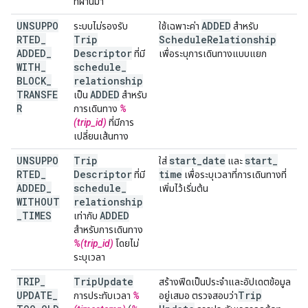
ที่ผ่านมา
UNSUPPO
ADDED
ระบบไม่รองรับ
ใช้เฉพาะค่า
สำหรับ
RTED
_
Trip
Schedule
Relationship
ADDED
_
Descriptor
ที่มี
เพื่อระบุการเดินทางแบบแยก
WITH
_
schedule
_
BLOCK
_
relationship
TRANSFE
ADDED
เป็น
สำหรับ
R
การเดินทาง
%
(trip_id)
ที่มีการ
เปลี่ยนเส้นทาง
UNSUPPO
Trip
start
_
date
start
_
ใส่
และ
RTED
_
Descriptor
time
ที่มี
เพื่อระบุเวลาที่การเดินทางที่
ADDED
_
schedule
_
เพิ่มไว้เริ่มต้น
WITHOUT
relationship
_
TIMES
ADDED
เท่ากับ
สำหรับการเดินทาง
%(trip_id)
โดยไม่
ระบุเวลา
TRIP
_
Trip
Update
สร้างฟีดเป็นประจำและอัปเดตข้อมูล
UPDATE
_
Trip
การประทับเวลา
%
อยู่เสมอ ตรวจสอบว่า