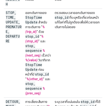
H
STOP
_
ออกเดินทางของ
ตรวจสอบเวลาออกเดินทางของ
TIME
_
Stop
Time
stop
_
id
ที่ระบุหรือเที่ยวก่อนหน้า
UPDATE
_
Update
สำหรับ
แก้ไขค่าที่ไม่ถูกต้องเพื่อให้เวลาออก
PREMATUR
การเดินทาง "
%
เดินทางไม่ลดลง
E
_
(trip_id)
" ด้วย
DEPARTU
stop
_
id
"
%
RE
(stop_id)
" และ
stop
_
sequence
%
(next_seq)
เร็วกว่า
%(value)
วินาทีจาก
Stop
Time
Update
ก่อน
stop
_
id
หน้าที่มี
"
%(other_id)
" และ
stop
_
sequence
%
(prev_seq)
DETOUR
_
stop
_
id
การเลี่ยงเส้นทาง
ระบุเวลาที่แน่นอนใน
ที่ได้