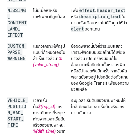
MISSING
effect
header
_
text
ไม่มีเนื้อหาหรือ
เพิ่ม
,
_
description
_
text
เอฟเฟกต์ที่ถูกต้อง
หรือ
ใน
CONTENT
การแจ้งเตือน หากไม่มีข้อมูล ให้นำ
_
AND
_
alert
ออกแทน
EFFECT
CUSTOM
_
แยกวิเคราะห์ฟีดรูป
ข้อผิดพลาดนี้บ่งชี้ว่าระบบแยกวิ
PARSE
_
แบบที่กำหนดเองไม่
เคราะห์ฟีดแบบเรียลไทม์ได้เพียง
WARNING
สำเร็จบางส่วน:
%
บางส่วน เปิดเครื่องมือแก้ไข
(value_string)
ข้อความเพื่อยืนยันเนื้อหาของฟีด
หรืออัปโหลดฟีดอีกครั้ง หากข้อผิด
พลาดยังคงอยู่ โปรดติดต่อตัวแทน
ของ Google Transit เพื่อขอความ
ช่วยเหลือ
VEHICLE
_
เวลาเริ่ม
ระบุเวลาเริ่มต้นของยานพาหนะให้
POSITIO
ต้น
$(trip_id)
ของ
ใกล้เคียงกับเวลาเริ่มต้นจริงของ
N
_
BAD
_
การเดินทางที่ระบุจะ
การเดินทาง
START
_
ห่างจากเวลาเริ่มต้น
TIME
จริงของยานพาหนะ
%(diff_time)
วินาที