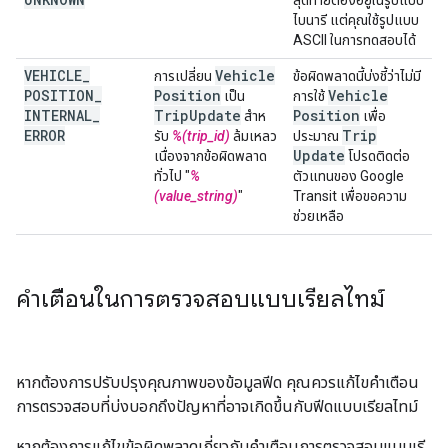
สุดท้ายต้องอยู่ในรูปแบบ
ไบนารี แต่คุณใช้รูปแบบ
ASCII ในการทดสอบได้
VEHICLE
_
Vehicle
การเปลี่ยน
ข้อผิดพลาดนี้บ่งชี้ว่าไม่มี
POSITION
_
Position
Vehicle
เป็น
การใช้
INTERNAL
_
Trip
Update
Position
สําห
เพื่อ
ERROR
Trip
รับ
%(trip_id)
ล้มเหลว
ประมาณ
Update
เนื่องจากข้อผิดพลาด
โปรดติดต่อ
ทั่วไป "
%
ตัวแทนของ Google
(value_string)
"
Transit เพื่อขอความ
ช่วยเหลือ
คำเตือนในการตรวจสอบแบบเรียลไทม์
หากต้องการปรับปรุงคุณภาพของข้อมูลฟีด คุณควรแก้ไขคำเตือน
การตรวจสอบที่บ่งบอกถึงปัญหาที่อาจเกิดขึ้นกับฟีดแบบเรียลไทม์
หากต้องการแก้ไขข้อผิดพลาดเกี่ยวกับคำเตือนการตรวจสอบแบบเรี