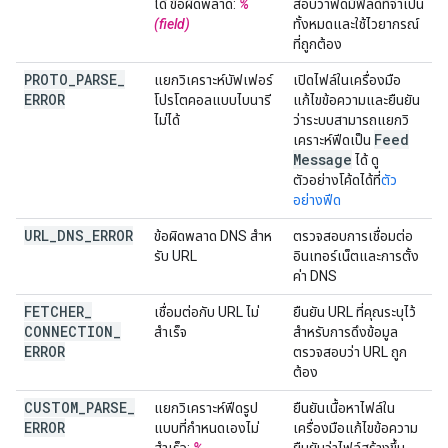
ได้ ข้อผิดพลาด:
%
สอบว่าฟีดมีฟิลด์ที่จำเป็น
(field)
ทั้งหมดและใช้ไวยากรณ์
ที่ถูกต้อง
PROTO
_
PARSE
_
แยกวิเคราะห์บัฟเฟอร์
เปิดไฟล์ในเครื่องมือ
ERROR
โปรโตคอลแบบไบนารี
แก้ไขข้อความและยืนยัน
ไม่ได้
ว่าระบบสามารถแยกวิ
Feed
เคราะห์ฟีดเป็น
Message
ได้ ดู
ตัวอย่างโค้ดได้ที่
ตัว
อย่างฟีด
URL
_
DNS
_
ERROR
ข้อผิดพลาด DNS สําห
ตรวจสอบการเชื่อมต่อ
รับ URL
อินเทอร์เน็ตและการตั้ง
ค่า DNS
FETCHER
_
เชื่อมต่อกับ URL ไม่
ยืนยัน URL ที่คุณระบุไว้
CONNECTION
_
สำเร็จ
สำหรับการดึงข้อมูล
ERROR
ตรวจสอบว่า URL ถูก
ต้อง
CUSTOM
_
PARSE
_
แยกวิเคราะห์ฟีดรูป
ยืนยันเนื้อหาไฟล์ใน
ERROR
แบบที่กำหนดเองไม่
เครื่องมือแก้ไขข้อความ