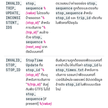
INVALID
_
stop
_
stop
_
ตรวจสอบว่าค่าของช่อง
TRIP
_
sequence
sequence
%
ถูกต้องและตรงกับ
UPDATE
_
stop
_
sequence
(value)
ไม่ตรงกับ
สำหรับ
INCONSI
stop
_
id
trip
_
id
ป้ายจอดรถ "
%
และ
เดียวกัน
STENT
_
(stop_id)
" สำหรับ
ในฟีดคงที่ปัจจุบัน
IDS
การเดินทาง "
%
(trip_id)
" ลบล้าง
stop
_
ด้วย
sequence
%
(next_seq)
จาก
ดัชนีแบบคงที่
INVALID
_
Stop
Time
ยืนยันความถูกต้องของฟีดแบบคงที่
STOP
_
Update
stop
_
id
ทิ้ง:
หากจำเป็น ให้แก้ไขค่า
ใน
STOP
_
ID
stop
_
id
stop
_
times
.
txt
"
%
สำหรับการ
(stop_id)
" ที่ระบุ
เดินทาง รอจนกว่าฟีดแบบคงที่
สำหรับการเดินทาง
เวอร์ชันใหม่จะเผยแพร่ อัปเดตข้อมูล
stop
_
id
"
%(trip_id)
" จับคู่
อ้างอิง
ในฟีดแบบเรียล
กับฟีด GTFS ไม่ได้
ไทม์
stop
_
sequence
[if
present]
%(value)