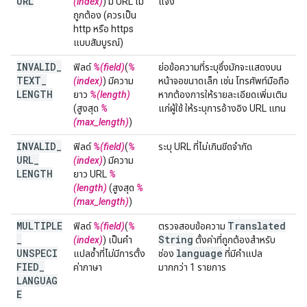
URL
(index)
) มี URL ไม่
แจ้ง
ถูกต้อง (ควรเป็น
http หรือ https
แบบสัมบูรณ์)
INVALID
_
ฟิลด์
%(field)
(
%
ย่อข้อความที่ระบุซึ่งมักจะแสดงบน
TEXT
_
(index)
) มีความ
หน้าจอขนาดเล็ก เช่น โทรศัพท์มือถือ
LENGTH
ยาว
%(length)
หากต้องการให้รายละเอียดเพิ่มเติม
(สูงสุด
%
แก่ผู้ใช้ ให้ระบุการอ้างอิง URL แทน
(max_length)
)
INVALID
_
ฟิลด์
%(field)
(
%
ระบุ URL ที่ไม่เกินขีดจํากัด
URL
_
(index)
) มีความ
LENGTH
ยาว URL
%
(length)
(สูงสุด
%
(max_length)
)
MULTIPLE
Translated
ฟิลด์
%(field)
(
%
ตรวจสอบข้อความ
_
String
(index)
) เป็นคำ
ตั้งค่าที่ถูกต้องสำหรับ
UNSPECI
language
แปลซ้ำที่ไม่มีการตั้ง
ช่อง
ที่มีคำแปล
FIED
_
ค่าภาษา
มากกว่า 1 รายการ
LANGUAG
E