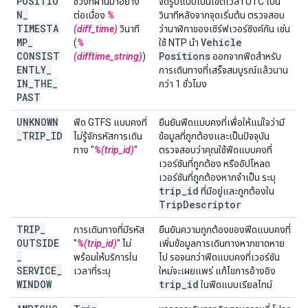
POSITIO
ช่วงที่ผ่านมาอย่าง
จัดรูปแบบเป็นเขตเวลา UTC เป็น
N
_
ต่อเนื่อง
%
วินาทีหลังจากจุดเริ่มต้น ตรวจสอบ
TIMESTA
(diff_time)
วินาที
ว่านาฬิกาของเซิร์ฟเวอร์ซิงค์กัน เช่น
MP
_
Vehicle
(
%
ใช้ NTP นำ
CONSIST
Positions
(difftime_string)
)
ออกจากฟีดสำหรับ
ENTLY
_
การเดินทางที่เสร็จสมบูรณ์แล้วนาน
IN
_
THE
_
กว่า 1 ชั่วโมง
PAST
UNKNOWN
ฟีด GTFS แบบคงที่
ยืนยันฟีดแบบคงที่เพื่อให้แน่ใจว่ามี
_
TRIP
_
ID
ไม่รู้จักรหัสการเดิน
ข้อมูลที่ถูกต้องและเป็นปัจจุบัน
ทาง "
%(trip_id)
"
ตรวจสอบว่าคุณใช้ฟีดแบบคงที่
เวอร์ชันที่ถูกต้อง หรืออัปโหลด
เวอร์ชันที่ถูกต้องหากจำเป็น ระบุ
trip
_
id
ที่มีอยู่และถูกต้องใน
Trip
Descriptor
TRIP
_
การเดินทางที่มีรหัส
ยืนยันความถูกต้องของฟีดแบบคงที่
OUTSIDE
"
%(trip_id)
" ไม่
เพิ่มข้อมูลการเดินทางหากขาดหาย
_
พร้อมให้บริการใน
ไป รอจนกว่าฟีดแบบคงที่เวอร์ชัน
SERVICE
_
เวลาที่ระบุ
ใหม่จะเผยแพร่ แก้ไขการอ้างอิง
WINDOW
trip
_
id
ในฟีดแบบเรียลไทม์