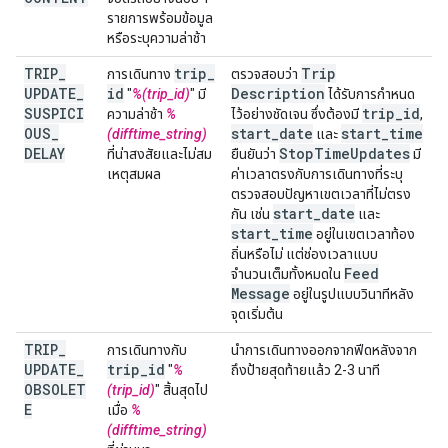
รายการพร้อมข้อมูล
หรือระบุความล่าช้า
TRIP
_
trip
_
Trip
การเดินทาง
ตรวจสอบว่า
UPDATE
_
id
Description
"
%(trip_id)
" มี
ได้รับการกําหนด
SUSPICI
trip
_
id
ความล่าช้า
%
ไว้อย่างชัดเจน ซึ่งต้องมี
,
OUS
_
start
_
date
start
_
time
(difftime_string)
และ
DELAY
Stop
Time
Updates
ที่น่าสงสัยและไม่สม
ยืนยันว่า
มี
เหตุสมผล
ค่าเวลาตรงกับการเดินทางที่ระบุ
ตรวจสอบปัญหาเขตเวลาที่ไม่ตรง
start
_
date
กัน เช่น
และ
start
_
time
อยู่ในเขตเวลาท้อง
ถิ่นหรือไม่ แต่ช่องเวลาแบบ
Feed
จำนวนเต็มทั้งหมดใน
Message
อยู่ในรูปแบบวินาทีหลัง
จุดเริ่มต้น
TRIP
_
การเดินทางกับ
นำการเดินทางออกจากฟีดหลังจาก
UPDATE
_
trip
_
id
"
%
ถึงป้ายสุดท้ายแล้ว 2-3 นาที
OBSOLET
(trip_id)
" สิ้นสุดไป
E
เมื่อ
%
(difftime_string)