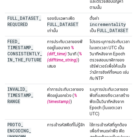
และตรวจสอบปัญหา
ตามนั้น
FULL
_
DATASET
_
รองรับเฉพาะฟีด
ตั้งค่า
REQUIRED
FULL
_
DATASET
incrementality
FULL
_
DATASET
เท่านั้น
เป็น
FEED
_
การประทับเวลาของฟี
โปรดระบุการประทับเวลา
TIMESTAMP
_
ดอยู่ในอนาคต
%
ในเขตเวลา UTC เป็น
CONSISTENTLY
_
(diff_time)
วินาที (
%
วินาทีหลังจาก Epoch
IN
_
THE
_
FUTURE
(difftime_string)
)
ตรวจสอบนาฬิกาของ
เสมอ
เซิร์ฟเวอร์เพื่อให้แน่ใจ
ว่ามีการซิงค์ทั้งหมด เช่น
กับ NTP
INVALID
_
ค่าการประทับเวลาของ
ระบุการประทับเวลาของ
TIMESTAMP
_
ฟีดอยู่นอกช่วง (
%
ฟีดที่แสดงถึงเวลาสร้าง
RANGE
(timestamp)
)
ฟีดเป็นวินาทีหลังจาก
Epoch (ในเขตเวลา
UTC)
PROTO
_
การเข้ารหัสฟีดที่ไม่รู้จัก
ใช้การเข้ารหัสที่ถูกต้อง
ENCODING
_
เพื่อกําหนดค่าฟีด ฟีด
UNKNOWN