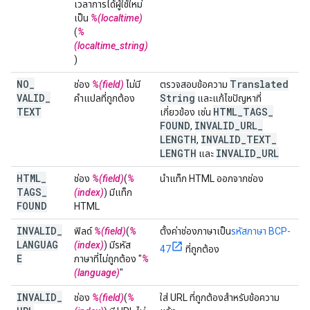
เวลาการได้ผู้ใช้ใหม่
เป็น
%(localtime)
(
%
(localtime_string)
)
NO
_
Translated
ช่อง
%(field)
ไม่มี
ตรวจสอบข้อความ
VALID
_
String
คำแปลที่ถูกต้อง
และแก้ไขปัญหาที่
TEXT
HTML
_
TAGS
_
เกี่ยวข้อง เช่น
FOUND
INVALID
_
URL
_
,
LENGTH
INVALID
_
TEXT
_
,
LENGTH
INVALID
_
URL
และ
HTML
_
ช่อง
%(field)
(
%
นำแท็ก HTML ออกจากช่อง
TAGS
_
(index)
) มีแท็ก
FOUND
HTML
INVALID
_
ฟิลด์
%(field)
(
%
ตั้งค่าช่องภาษาเป็น
รหัสภาษา BCP-
LANGUAG
(index)
) มีรหัส
47
ที่ถูกต้อง
E
ภาษาที่ไม่ถูกต้อง "
%
(language)
"
INVALID
_
ช่อง
%(field)
(
%
ใส่ URL ที่ถูกต้องสำหรับข้อความ