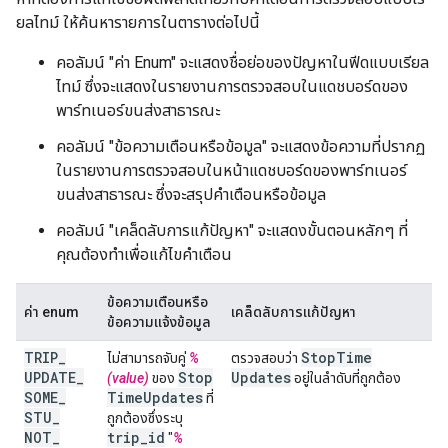
ยลไทม์ ให้ค้นหารายการในตารางต่อไปนี้
คอลัมน์ "ค่า Enum" จะแสดงชื่อย่อของปัญหาในฟีดแบบเรียล
ไทม์ ซึ่งจะแสดงในรายงานการตรวจสอบในแดชบอร์ดของ
พาร์ทเนอร์ขนส่งสาธารณะ
คอลัมน์ "ข้อความเตือนหรือข้อมูล" จะแสดงข้อความที่ปรากฏ
ในรายงานการตรวจสอบในหน้าแดชบอร์ดของพาร์ทเนอร์
ขนส่งสาธารณะ ซึ่งจะสรุปคำเตือนหรือข้อมูล
คอลัมน์ "เคล็ดลับการแก้ปัญหา" จะแสดงขั้นตอนหลักๆ ที่
คุณต้องทำเพื่อแก้ไขคำเตือน
ข้อความเตือนหรือ
ค่า enum
เคล็ดลับการแก้ปัญหา
ข้อความแจ้งข้อมูล
TRIP
_
Stop
Time
ไม่สามารถจับคู่
%
ตรวจสอบว่า
UPDATE
_
Stop
Updates
(value)
ของ
อยู่ในลําดับที่ถูกต้อง
SOME
_
Time
Updates
ที่
STU
_
ถูกต้องซึ่งระบุ
NOT
_
trip
_
id
"
%