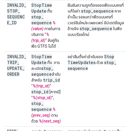
INVALID
_
Stop
Time
ยืนยันความถูกต้องของฟีดแบบคงที่
STOP
_
Update
stop
_
sequence
ทิ้ง:
แก้ไขค่า
หาก
SEQUENC
stop
_
จําเป็น รอจนกว่าฟีดแบบคงที่
E
_
ID
sequence
%
เวอร์ชันใหม่จะเผยแพร่ อัปเดตข้อมูล
stop
_
sequence
(value)
ภายในการ
อ้างอิง
ในฟีด
เดินทาง "
%
แบบเรียลไทม์
(trip_id)
" จับคู่กับ
ฟีด GTFS ไม่ได้
INVALID
_
Stop
Time
Stop
อย่าลืมตั้งค่าลําดับของ
TRIP
_
Update
Time
Updates
stop
_
ทิ้ง: การ
ด้วย
UPDATE
_
stop
_
sequence
ละเมิด
ORDER
sequence
ลําดับ
trip
_
id
สำหรับ
"
%(trip_id)
"
stop
_
id
[หากมี]
"
%(stop_id)
",
stop
_
sequence
%
(prev_seq)
ตาม
ด้วย
%(next_seq)