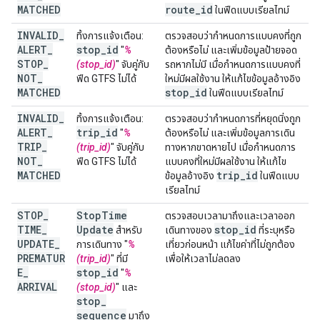
MATCHED
route
_
id
ในฟีดแบบเรียลไทม์
INVALID
_
ทิ้งการแจ้งเตือน:
ตรวจสอบว่ากำหนดการแบบคงที่ถูก
ALERT
_
stop
_
id
"
%
ต้องหรือไม่ และเพิ่มข้อมูลป้ายจอด
STOP
_
(stop_id)
" จับคู่กับ
รถหากไม่มี เมื่อกำหนดการแบบคงที่
NOT
_
ฟีด GTFS ไม่ได้
ใหม่มีผลใช้งาน ให้แก้ไขข้อมูลอ้างอิง
MATCHED
stop
_
id
ในฟีดแบบเรียลไทม์
INVALID
_
ทิ้งการแจ้งเตือน:
ตรวจสอบว่ากำหนดการที่หยุดนิ่งถูก
ALERT
_
trip
_
id
"
%
ต้องหรือไม่ และเพิ่มข้อมูลการเดิน
TRIP
_
(trip_id)
" จับคู่กับ
ทางหากขาดหายไป เมื่อกำหนดการ
NOT
_
ฟีด GTFS ไม่ได้
แบบคงที่ใหม่มีผลใช้งาน ให้แก้ไข
MATCHED
trip
_
id
ข้อมูลอ้างอิง
ในฟีดแบบ
เรียลไทม์
STOP
_
Stop
Time
ตรวจสอบเวลามาถึงและเวลาออก
TIME
_
Update
stop
_
id
สำหรับ
เดินทางของ
ที่ระบุหรือ
UPDATE
_
การเดินทาง "
%
เที่ยวก่อนหน้า แก้ไขค่าที่ไม่ถูกต้อง
PREMATUR
(trip_id)
" ที่มี
เพื่อให้เวลาไม่ลดลง
E
_
stop
_
id
"
%
ARRIVAL
(stop_id)
" และ
stop
_
sequence
มาถึง