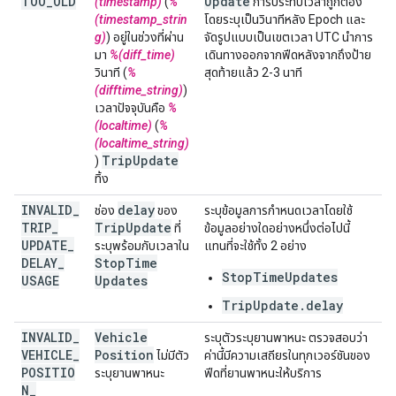
TOO
_
OLD
Update
(timestamp)
(
%
การประทับเวลาถูกต้อง
(timestamp_strin
โดยระบุเป็นวินาทีหลัง Epoch และ
g)
) อยู่ในช่วงที่ผ่าน
จัดรูปแบบเป็นเขตเวลา UTC นำการ
มา
%(diff_time)
เดินทางออกจากฟีดหลังจากถึงป้าย
วินาที (
%
สุดท้ายแล้ว 2-3 นาที
(difftime_string)
)
เวลาปัจจุบันคือ
%
(localtime)
(
%
(localtime_string)
Trip
Update
)
ทิ้ง
INVALID
_
delay
ช่อง
ของ
ระบุข้อมูลการกําหนดเวลาโดยใช้
TRIP
_
Trip
Update
ที่
ข้อมูลอย่างใดอย่างหนึ่งต่อไปนี้
UPDATE
_
ระบุพร้อมกับเวลาใน
แทนที่จะใช้ทั้ง 2 อย่าง
DELAY
_
Stop
Time
StopTimeUpdates
USAGE
Updates
TripUpdate.delay
INVALID
_
Vehicle
ระบุตัวระบุยานพาหนะ ตรวจสอบว่า
VEHICLE
_
Position
ไม่มีตัว
ค่านี้มีความเสถียรในทุกเวอร์ชันของ
POSITIO
ระบุยานพาหนะ
ฟีดที่ยานพาหนะให้บริการ
N
_