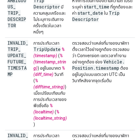
AMBIGUO
Trip
หากการเดินทางอิงตามความถี่ โปรด
US
_
Descriptor
start
_
time
มี
ระบุค่า
ที่ถูกต้องและ
TRIP
_
start
_
date
Trip
ความคลุมเครือและ
ค่า
ใน
DESCRIP
Descriptor
ไม่ระบุการเดินทาง
TOR
ครั้งเดียวในเวลา
หนึ่งๆ
INVALID
_
การประทับเวลา
ตรวจสอบว่าแหล่งที่มาของนาฬิกา
TRIP
_
Trip
Update
%
ตั้งเวลาไว้อย่างถูกต้อง ตรวจสอบ
UPDATE
_
(timestamp)
(
%
ว่า Conversion เขตเวลาทํางาน
FUTURE
_
Vehicle
.
(timestamp_strin
อย่างถูกต้อง ช่อง
TIMESTA
Position
.
timestamp
g)
) อยู่ในอนาคต
%
ต้อง
MP
(diff_time)
วินาที
อยู่ในรูปแบบเขตเวลา UTC เป็น
(
%
วินาทีหลังจากจุดเริ่มต้น
(difftime_string)
)
เมื่อเปรียบเทียบกับ
การประทับเวลาของ
ฟีดซึ่งคือ
%
(localtime)
(
%
(localtime_string)
)
INVALID
_
การประทับเวลา
ตรวจสอบว่าแหล่งที่มาของนาฬิกา