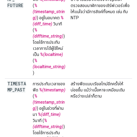
FUTURE
(
%
ตรวจสอบนาฬิกาของเซิร์ฟเวอร์เพื่อ
(timestamp_strin
ให้แน่ใจว่ามีการซิงค์ทั้งหมด เช่น กับ
g)
) อยู่ในอนาคต
%
NTP
(diff_time)
วินาที
(
%
(difftime_string)
)
โดยใช้การประทับ
เวลาการได้ผู้ใช้ใหม่
เป็น
%(localtime)
(
%
(localtime_string)
)
TIMESTA
การประทับเวลาของ
สร้างฟีดแบบเรียลไทม์อีกครั้งให้
MP
_
PAST
ฟีด
%(timestamp)
บ่อยขึ้น แม้ว่าเนื้อหาจะเหมือนเดิม
(
%
หรือว่างเปล่าก็ตาม
(timestamp_strin
g)
) อยู่ในช่วงที่ผ่าน
มา
%(diff_time)
วินาที (
%
(difftime_string)
)
โดยใช้การประทับ