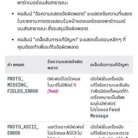
พาร์ทเนอร์ขนส่งสาธารณะ
คอลัมน์ "ข้อความแสดงข้อผิดพลาด" จะแสดงข้อความที่แสดง
ในรายงานการตรวจสอบในหน้าแดชบอร์ดของพาร์ทเนอร์
ขนส่งสาธารณะ ซึ่งจะสรุปข้อผิดพลาด
คอลัมน์ "เคล็ดลับการแก้ปัญหา" จะแสดงขั้นตอนหลักๆ ที่
คุณต้องทำเพื่อแก้ไขข้อผิดพลาด
ข้อความแสดงข้อผิด
ค่า enum
เคล็ดลับการแก้ปัญหา
พลาด
PROTO
_
บัฟเฟอร์โปรโตคอล
เปิดไฟล์ในเครื่องมือ
MISSING
_
ไบนารีไม่มีฟิลด์
%
แก้ไขข้อความและยืนยัน
FIELDS
_
ERROR
(field)
ว่าฟีดมีช่องทั้งหมดที่ทำ
เครื่องหมายเป็น
ต้อง
ระบุ
ในบัฟเฟอร์
Feed
โปรโตคอล
Message
PROTO
_
ASCII
_
แยกวิเคราะห์บัฟเฟอร์
เปิดไฟล์ในเครื่องมือ
ERROR
โปรโตคอล ASCII ไม่
แก้ไขข้อความและตรวจ