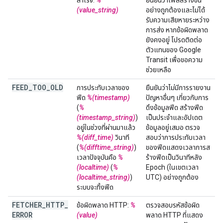
สำเร็จ:
%
ยืนยันว่าไฟล์สร้างขึ้น
(value_string)
อย่างถูกต้องและไม่ได้
รับความเสียหายระหว่าง
การส่ง หากข้อผิดพลาด
ยังคงอยู่ โปรดติดต่อ
ตัวแทนของ Google
Transit เพื่อขอความ
ช่วยเหลือ
FEED
_
TOO
_
OLD
การประทับเวลาของ
ยืนยันว่าไม่มีการรายงาน
ฟีด
%(timestamp)
ปัญหาอื่นๆ เกี่ยวกับการ
(
%
ดึงข้อมูลฟีด สร้างฟีด
(timestamp_string)
)
เป็นประจำและอัปเดต
อยู่ในช่วงที่ผ่านมาแล้ว
ข้อมูลอยู่เสมอ ตรวจ
%(diff_time)
วินาที
สอบว่าการประทับเวลา
(
%(difftime_string)
)
ของฟีดแสดงเวลาการส
เวลาปัจจุบันคือ
%
ร้างฟีดเป็นวินาทีหลัง
(localtime)
(
%
Epoch (ในเขตเวลา
(localtime_string)
)
UTC) อย่างถูกต้อง
ระบบจะทิ้งฟีด
FETCHER
_
HTTP
_
ข้อผิดพลาด HTTP:
%
ตรวจสอบรหัสข้อผิด
ERROR
(value)
พลาด HTTP ที่แสดง