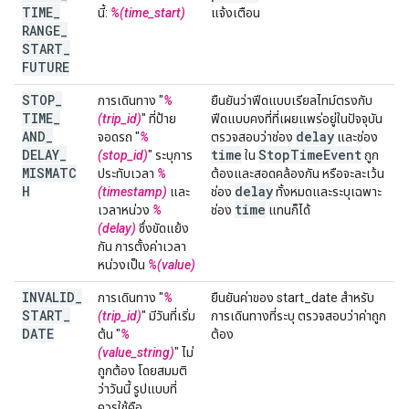
TIME
_
นี้:
%(time_start)
แจ้งเตือน
RANGE
_
START
_
FUTURE
STOP
_
การเดินทาง "
%
ยืนยันว่าฟีดแบบเรียลไทม์ตรงกับ
TIME
_
(trip_id)
" ที่ป้าย
ฟีดแบบคงที่ที่เผยแพร่อยู่ในปัจจุบัน
AND
_
delay
จอดรถ "
%
ตรวจสอบว่าช่อง
และช่อง
DELAY
_
time
Stop
Time
Event
(stop_id)
" ระบุการ
ใน
ถูก
MISMATC
ประทับเวลา
%
ต้องและสอดคล้องกัน หรือจะละเว้น
H
delay
(timestamp)
และ
ช่อง
ทั้งหมดและระบุเฉพาะ
time
เวลาหน่วง
%
ช่อง
แทนก็ได้
(delay)
ซึ่งขัดแย้ง
กัน การตั้งค่าเวลา
หน่วงเป็น
%(value)
INVALID
_
การเดินทาง "
%
ยืนยันค่าของ start_date สำหรับ
START
_
(trip_id)
" มีวันที่เริ่ม
การเดินทางที่ระบุ ตรวจสอบว่าค่าถูก
DATE
ต้น "
%
ต้อง
(value_string)
" ไม่
ถูกต้อง โดยสมมติ
ว่าวันนี้ รูปแบบที่
ควรใช้คือ