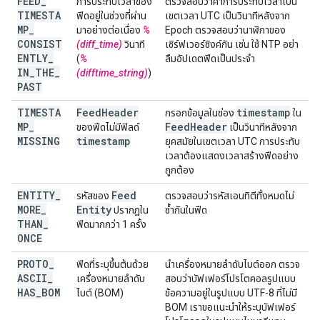
FEED
_
การประทับเวลาของ
ตรวจสอบว่าค่าการประทับเวลาเป็น
TIMESTA
ฟีดอยู่ในช่วงที่ผ่าน
เขตเวลา UTC เป็นวินาทีหลังจาก
MP
_
มาอย่างต่อเนื่อง
%
Epoch ตรวจสอบว่านาฬิกาของ
CONSIST
(diff_time)
วินาที
เซิร์ฟเวอร์ซิงค์กัน เช่น ใช้ NTP อย่า
ENTLY
_
(
%
ลืมอัปเดตฟีดเป็นประจำ
IN
_
THE
_
(difftime_string)
)
PAST
TIMESTA
Feed
Header
timestamp
กรอกข้อมูลในช่อง
ใน
MP
_
Feed
Header
ของฟีดไม่มีฟิลด์
เป็นวินาทีหลังจาก
MISSING
timestamp
ยุคสมัยในเขตเวลา UTC การประทับ
เวลาต้องแสดงเวลาสร้างฟีดอย่าง
ถูกต้อง
ENTITY
_
Feed
รหัสของ
ตรวจสอบว่ารหัสเอนทิตีทั้งหมดไม่
MORE
_
Entity
ปรากฏใน
ซ้ำกันในฟีด
THAN
_
ฟีดมากกว่า 1 ครั้ง
ONCE
PROTO
_
ฟีดที่ระบุขึ้นต้นด้วย
นำเครื่องหมายลำดับไบต์ออก ตรวจ
ASCII
_
เครื่องหมายลำดับ
สอบว่าบัฟเฟอร์โปรโตคอลรูปแบบ
HAS
_
BOM
ไบต์ (BOM)
ข้อความอยู่ในรูปแบบ UTF-8 ที่ไม่มี
BOM เราขอแนะนําให้ระบุบัฟเฟอร์