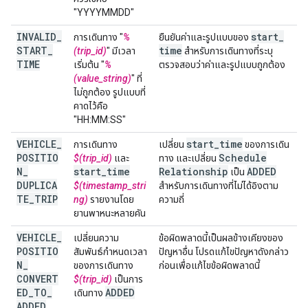
"YYYYMMDD"
INVALID
_
start
_
การเดินทาง "
%
ยืนยันค่าและรูปแบบของ
START
_
time
(trip_id)
" มีเวลา
สำหรับการเดินทางที่ระบุ
TIME
เริ่มต้น "
%
ตรวจสอบว่าค่าและรูปแบบถูกต้อง
(value_string)
" ที่
ไม่ถูกต้อง รูปแบบที่
คาดไว้คือ
"HH:MM:SS"
VEHICLE
_
start
_
time
การเดินทาง
เปลี่ยน
ของการเดิน
POSITIO
Schedule
$(trip_id)
และ
ทาง และเปลี่ยน
N
_
start
_
time
Relationship
ADDED
เป็น
DUPLICA
$(timestamp_stri
สำหรับการเดินทางที่ไม่ได้อิงตาม
TE
_
TRIP
ng)
รายงานโดย
ความถี่
ยานพาหนะหลายคัน
VEHICLE
_
เปลี่ยนความ
ข้อผิดพลาดนี้เป็นผลข้างเคียงของ
POSITIO
สัมพันธ์กำหนดเวลา
ปัญหาอื่น โปรดแก้ไขปัญหาดังกล่าว
N
_
ของการเดินทาง
ก่อนเพื่อแก้ไขข้อผิดพลาดนี้
CONVERT
$(trip_id)
เป็นการ
ED
_
TO
_
ADDED
เดินทาง
ADDED