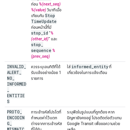
ก่อน
%(next_seq)
%(value)
วินาทีเมื่อ
Stop
เทียบกับ
Time
Update
ก่อนหน้านี้ที่มี
stop
_
id
"
%
(other_id)
" และ
stop
_
sequence
%
(prev_seq)
INVALID
_
informed
_
entity
ควรระบุเอนทิตีที่ได้
ใส่
ที่
ALERT
_
รับแจ้งอย่างน้อย 1
เกี่ยวข้องในการแจ้งเตือน
NO
_
รายการ
INFORMED
_
ENTITIE
S
PROTO
_
การเข้ารหัสโปรโตที่
ระบุฟีดในรูปแบบที่ถูกต้อง หาก
ENCODIN
กำหนดค่าไว้แตก
ปัญหายังคงอยู่ โปรดติดต่อตัวแทน
G
_
ต่างจากการเข้ารหัส
Google Transit เพื่อขอความช่วย
MISMATC
ที่ได้รับ
เหลือ