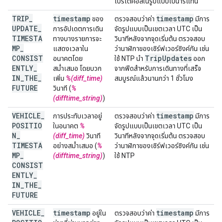
โปรโตคอลในรูปแบบไบนารีแทน
TRIP
_
timestamp
timestamp
ของ
ตรวจสอบว่าค่า
มีการ
UPDATE
_
การอัปเดตการเดิน
จัดรูปแบบเป็นเขตเวลา UTC เป็น
TIMESTA
ทางบางรายการจะ
วินาทีหลังจากจุดเริ่มต้น ตรวจสอบ
MP
_
แสดงเวลาใน
ว่านาฬิกาของเซิร์ฟเวอร์ซิงค์กัน เช่น
CONSIST
Trip
Updates
อนาคตโดย
ใช้ NTP นำ
ออก
ENTLY
_
สม่ำเสมอ โดยบวก
จากฟีดสำหรับการเดินทางที่เสร็จ
IN
_
THE
_
เพิ่ม
%(diff_time)
สมบูรณ์แล้วนานกว่า 1 ชั่วโมง
FUTURE
วินาที (
%
(difftime_string)
)
VEHICLE
_
timestamp
การประทับเวลาอยู่
ตรวจสอบว่าค่า
มีการ
POSITIO
ในอนาคต
%
จัดรูปแบบเป็นเขตเวลา UTC เป็น
N
_
(diff_time)
วินาที
วินาทีหลังจากจุดเริ่มต้น ตรวจสอบ
TIMESTA
อย่างสม่ำเสมอ (
%
ว่านาฬิกาของเซิร์ฟเวอร์ซิงค์กัน เช่น
MP
_
(difftime_string)
)
ใช้ NTP
CONSIST
ENTLY
_
IN
_
THE
_
FUTURE
VEHICLE
_
timestamp
timestamp
อยู่ใน
ตรวจสอบว่าค่า
มีการ