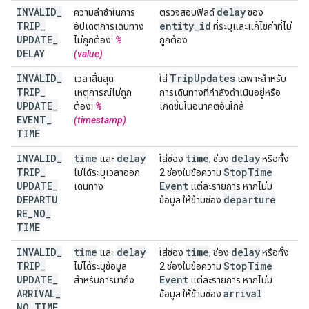
INVALID
_
delay
ความล่าช้าในการ
ตรวจสอบฟิลด์
ของ
TRIP
_
entity
_
id
อัปเดตการเดินทาง
ที่ระบุและแก้ไขค่าที่ไม่
UPDATE
_
ไม่ถูกต้อง:
%
ถูกต้อง
DELAY
(value)
INVALID
_
Trip
Updates
เวลาสิ้นสุด
ใส่
เฉพาะสำหรับ
TRIP
_
เหตุการณ์ไม่ถูก
การเดินทางที่กำลังดำเนินอยู่หรือ
UPDATE
_
ต้อง:
%
เกิดขึ้นในอนาคตอันใกล้
EVENT
_
(timestamp)
TIME
INVALID
_
time
delay
time
delay
และ
ใส่ช่อง
, ช่อง
หรือทั้ง
TRIP
_
Stop
Time
ไม่ได้ระบุเวลาออก
2 ช่องในข้อความ
UPDATE
_
Event
เดินทาง
แต่ละรายการ หากไม่มี
DEPARTU
departure
ข้อมูล ให้ข้ามช่อง
RE
_
NO
_
TIME
INVALID
_
time
delay
time
delay
และ
ใส่ช่อง
, ช่อง
หรือทั้ง
TRIP
_
Stop
Time
ไม่ได้ระบุข้อมูล
2 ช่องในข้อความ
UPDATE
_
Event
สำหรับการมาถึง
แต่ละรายการ หากไม่มี
ARRIVAL
_
arrival
ข้อมูล ให้ข้ามช่อง
NO
_
TIME