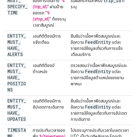
MUST
_
trip
_
id
ของการเดินทาง "
%
รับผลกระทบสำหรับ
ที่
SPECIFY
_
(trip_id)
" ผ่านป้าย
ระบุ
TIME
จอดรถ "
%
(stop_id)
" ต้องระบุ
เวลาสัมบูรณ์
ENTITY
_
เอนทิตีต้องมีการ
ยืนยันว่าเนื้อหาฟีดสมบูรณ์และ
MUST
_
Feed
Entity
แจ้งเตือน
ข้อความ
แต่ละ
HAVE
_
รายการมีข้อมูลเกี่ยวกับการแจ้ง
ALERTS
เตือนบริการ
ENTITY
_
เอนทิตีต้องมี
ตรวจสอบว่าเนื้อหาฟีดสมบูรณ์และ
MUST
_
Feed
Entity
ตำแหน่ง
ข้อความ
แต่ละ
HAVE
_
รายการมีข้อมูลตำแหน่งของยาน
POSITIO
พาหนะ
NS
ENTITY
_
เอนทิตีต้องมีการ
ยืนยันว่าเนื้อหาฟีดสมบูรณ์และ
MUST
_
Feed
Entity
อัปเดตการเดินทาง
ข้อความ
แต่ละ
HAVE
_
รายการมีข้อมูลเกี่ยวกับการอัปเดต
UPDATES
การเดินทาง
TIMESTA
การประทับเวลาของ
โปรดระบุการประทับเวลาในเขตเวลา
MP
_
ฟีด
%(timestamp)
UTC เป็นวินาทีหลังจาก Epoch