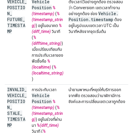
VEHICLE
_
Vehicle
ตั้งเวลาไว้อย่างถูกต้อง ตรวจสอบ
POSITIO
Position
%
ว่า Conversion เขตเวลาทํางาน
N
_
Vehicle
.
(timestamp)
(
%
อย่างถูกต้อง ช่อง
FUTURE
_
Position
.
timestamp
(timestamp_strin
ต้อง
TIMESTA
g)
) อยู่ในอนาคต
%
อยู่ในรูปแบบเขตเวลา UTC เป็น
MP
(diff_time)
วินาที
วินาทีหลังจากจุดเริ่มต้น
(
%
(difftime_string)
)
เมื่อเปรียบเทียบกับ
การประทับเวลาของ
ฟีดซึ่งคือ
%
(localtime)
(
%
(localtime_string)
)
INVALID
_
การประทับเวลา
นำยานพาหนะที่หยุดให้บริการออก
VEHICLE
_
Vehicle
จากฟีด ตรวจสอบว่านาฬิกามีการ
POSITIO
Position
%
ซิงค์และการเปลี่ยนเขตเวลาถูกต้อง
N
_
(timestamp)
(
%
STALE
_
(timestamp_strin
TIMESTA
g)
) อยู่ในช่วงที่ผ่าน
MP
มา
%(diff_time)
วินาที (
%