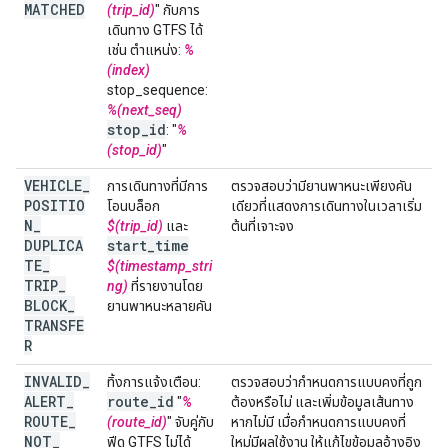
MATCHED
(trip_id)
" กับการ
เดินทาง GTFS ได้
เช่น ตำแหน่ง:
%
(index)
stop_sequence:
%(next_seq)
stop
_
id
: "
%
(stop_id)
"
VEHICLE
_
การเดินทางที่มีการ
ตรวจสอบว่ามียานพาหนะเพียงคัน
POSITIO
โอนบล็อก
เดียวที่แสดงการเดินทางในเวลาเริ่ม
N
_
$(trip_id)
และ
ต้นที่เจาะจง
DUPLICA
start
_
time
TE
_
$(timestamp_stri
TRIP
_
ng)
ที่รายงานโดย
BLOCK
_
ยานพาหนะหลายคัน
TRANSFE
R
INVALID
_
ทิ้งการแจ้งเตือน:
ตรวจสอบว่ากำหนดการแบบคงที่ถูก
ALERT
_
route
_
id
"
%
ต้องหรือไม่ และเพิ่มข้อมูลเส้นทาง
ROUTE
_
(route_id)
" จับคู่กับ
หากไม่มี เมื่อกำหนดการแบบคงที่
NOT
_
ฟีด GTFS ไม่ได้
ใหม่มีผลใช้งาน ให้แก้ไขข้อมูลอ้างอิง