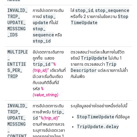
INVALID
_
stop
_
id
stop
_
sequence
การอัปเดตการเดิน
ใส่
,
TRIP
_
stop
_
Stop
ทางมี
หรือทั้ง 2 รายการในข้อความ
UPDATE
_
update
Time
Update
ที่ไม่มี
MISSING
stop
_
_
IDS
sequence
หรือ
stop
_
id
MULTIPLE
อัปเดตการเดินทาง
ตรวจสอบว่าแต่ละเส้นทางในชีวิต
_
Trip
Update
ถูกทิ้ง: แสดง
จริงมี
ไม่เกิน 1
ENTITIE
trip
_
id
Trip
"
%
รายการ ตรวจสอบว่า
S
_
PER
_
Descriptor
(trip_id)
" เดียวกันที่
แต่ละรายการไม่ซ้ำ
TRIP
มีเวลาเริ่มต้นเดียว
กันในฟีด
กับเอนทิตีอื่นที่มี
รหัส
%
(value_string)
INVALID
_
การอัปเดตการเดิน
ระบุข้อมูลอย่างใดอย่างหนึ่งต่อไปนี้
TRIP
_
trip
_
ทางสำหรับ
StopTimeUpdate
ที่มีข้อมูล
UPDATE
_
id
"
%(trip_id)
"
MISSING
ตามกำหนดการควร
TripUpdate.delay
_
ระบุการอัปเดตเวลา
CONTENT
จอดรถอย่างน้อย 1