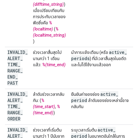
(difftime_string)
)
เมื่อเปรียบเทียบกับ
การประทับเวลาของ
ฟีดซึ่งคือ
%
(localtime)
(
%
(localtime_string)
)
INVALID
_
active
_
ช่วงเวลาสิ้นสุดไป
นำการแจ้งเตือน (หรือ
ALERT
_
periods
นานกว่า 1 เดือน
) ที่มีเวลาสิ้นสุดในอดีต
TIME
_
แล้ว:
%(time_end)
และไม่ได้ใช้งานแล้วออก
RANGE
_
END
_
PAST
INVALID
_
active
_
ลำดับช่วงเวลากลับ
ยืนยันค่าของช่อง
ALERT
_
period
กัน: (
%
ลำดับของช่องเหล่านี้อาจ
TIME
_
(time_start)
,
%
กลับกัน
RANGE
_
(time_end)
)
ORDER
INVALID
_
active
_
ช่วงเวลาที่เริ่มต้น
ระบุเวลาเริ่มต้น
ALERT
_
period
นานกว่า 1 ปีนับจาก
ในอนาคตอันใกล้ในการ