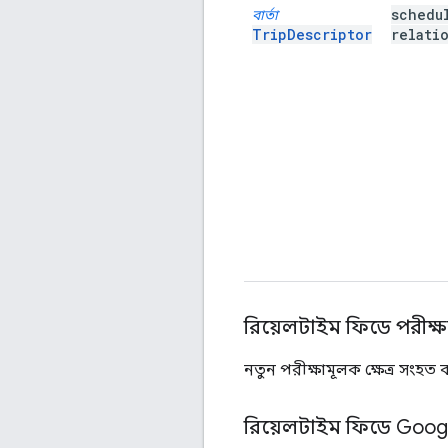
schedu
বার্তা
TripDescriptor
relati
রিয়েলটাইম ফিডে পরীক্ষ
নতুন পরীক্ষামূলক ক্ষেত্র সংহ
রিয়েলটাইম ফিডে Google