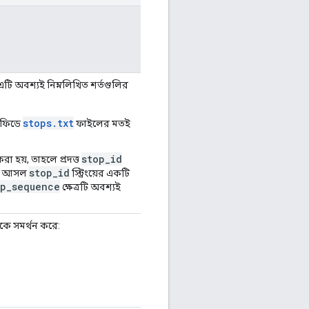
়, এটি অবশ্যই নিম্নলিখিত শর্তগুলির
stops.txt
S ফিডে
ফাইলের মতই
stop_id
 করা হয়, তাহলে প্রদত্ত
stop_id
য়া আসল
স্ট্রিংয়ের একটি
op_sequence
ক্ষেত্রটি অবশ্যই
কে সমর্থন করে: