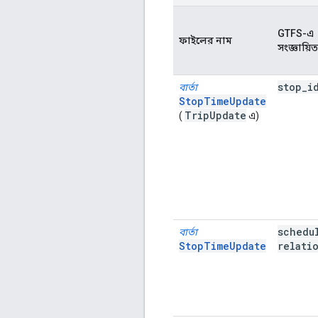
GTFS-এ
ফাইলের নাম
সংজ্ঞায়িত 
stop
_
i
বার্তা
StopTimeUpdate
Trip
Update
(
এ)
schedu
বার্তা
StopTimeUpdate
relati