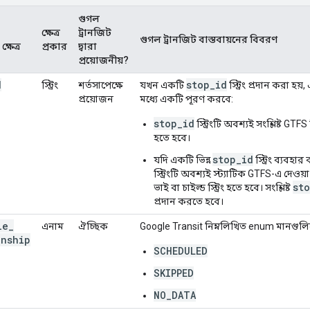
গুগল
ক্ষেত্র
ট্রানজিট
গুগল ট্রানজিট বাস্তবায়নের বিবরণ
ক্ষেত্র
প্রকার
দ্বারা
প্রয়োজনীয়?
d
stop_id
স্ট্রিং
শর্তসাপেক্ষে
যখন একটি
স্ট্রিং প্রদান করা হয
প্রয়োজন
মধ্যে একটি পূরণ করবে:
stop_id
স্ট্রিংটি অবশ্যই সংশ্লিষ্ট GTF
হতে হবে।
stop_id
যদি একটি ভিন্ন
স্ট্রিং ব্যবহার
স্ট্রিংটি অবশ্যই স্ট্যাটিক GTFS-এ দেও
st
ভাই বা চাইল্ড স্ট্রিং হতে হবে। সংশ্লিষ্ট
প্রদান করতে হবে।
le
_
এনাম
ঐচ্ছিক
Google Transit নিম্নলিখিত enum মানগুলি
onship
SCHEDULED
SKIPPED
NO_DATA