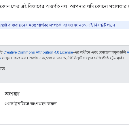
, কোন ক্ষেত্র এই বিভাগের অন্তর্গত নয়। আপনার যদি কোনো সহায়তার প
sit বাস্তবায়নের মধ্যে পার্থক্য সম্পর্কে আরও জানতে,
এই নিবন্ধটি
পড়ুন।
ন্ট
Creative Commons Attribution 4.0 License
-এর অধীনে এবং কোডের নমুনাগুলি
A
ি
দেখুন। Java হল Oracle এবং/অথবা তার অ্যাফিলিয়েট সংস্থার রেজিস্টার্ড ট্রেডমার্ক।
েছে।
অংশগ্রহণ
গুগল ট্রানজিটে অংশগ্রহণ করুন