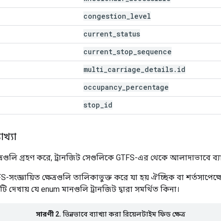
congestion
_
level
current
_
status
current
_
stop
_
sequence
multi
_
carriage
_
details
.
id
occupancy
_
percentage
stop
_
id
াখ্যা
্ষেত্রগুলি গ্রহণ করে, ট্রানজিট সেগুলিকে GTFS-এর থেকে আলাদাভাবে ব্য
ংজ্ঞায়িত ক্ষেত্রগুলি তালিকাভুক্ত করে যা হয় ঐচ্ছিক বা শর্তসাপেক্ষে
লটি দেখায় যে enum মানগুলি ট্রানজিট দ্বারা সমর্থিত কিনা।
সারণী 2.
ভিন্নভাবে ব্যাখ্যা করা রিয়েলটাইম ফিড ক্ষেত্র