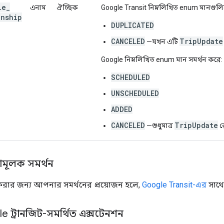
le
_
এনাম
ঐচ্ছিক
Google Transit নিম্নলিখিত enum মানগুলি
onship
DUPLICATED
CANCELED
TripUpdate
—যখন এটি
Google নিম্নলিখিত enum মান সমর্থন করে:
SCHEDULED
UNSCHEDULED
ADDED
CANCELED
TripUpdate
—শুধুমাত্র
রে
ামূলক সমর্থন
ত করার জন্য আপনার সমর্থনের প্রয়োজন হলে,
Google Transit-এর
সাথে
 ট্রানজিট-সমর্থিত এক্সটেনশন