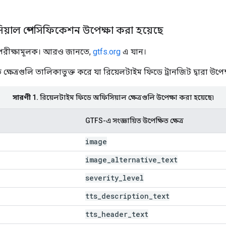
়াল স্পেসিফিকেশন উপেক্ষা করা হয়েছে
 পরীক্ষামূলক। আরও জানতে,
gtfs.org
এ যান।
্ষেত্রগুলি তালিকাভুক্ত করে যা রিয়েলটাইম ফিডে ট্রানজিট দ্বারা উপেক
সারণী 1.
রিয়েলটাইম ফিডে অফিসিয়াল ক্ষেত্রগুলি উপেক্ষা করা হয়েছে৷
GTFS-এ সংজ্ঞায়িত উপেক্ষিত ক্ষেত্র
image
image
_
alternative
_
text
severity
_
level
tts
_
description
_
text
tts
_
header
_
text