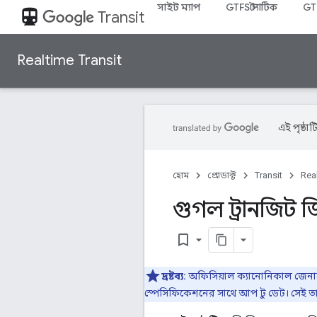
সাইট ম্যাপ
GTFS স্ট্যাটিক
GT
directions_transit
Transit
Realtime Transit
এই পৃষ্ঠাট
হোম
প্রোডাক্ট
Transit
Real
গুগল ট্রানজিট 
bookmark_border
দ্রষ্টব্য:
অফিসিয়াল ক্যানোনিকাল জেনা
স্পেসিফিকেশনের সাথে আপ টু ডেট। সেই ত