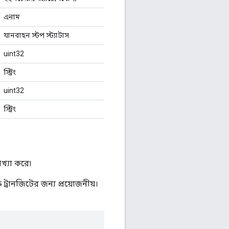
এনাম
যানবাহন স্টপ স্ট্যাটাস
uint32
স্ট্রিং
uint32
স্ট্রিং
াখ্যা করে৷
 ট্রানজিটের জন্য প্রয়োজনীয়।