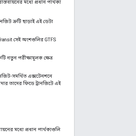
তবায়নের মধ্যে প্রধান পার্থক্য
জিট ত্রুটি ছাড়াই এই ডেটা
 Transit সেই অংশগুলির GTFS
ি নতুন পরীক্ষামূলক ক্ষেত্র
রানজিট-সমর্থিত এক্সটেনশনে
শীদার তাদের ফিডে ট্রানজিটে এই
নের মধ্যে প্রধান পার্থক্যগুলি