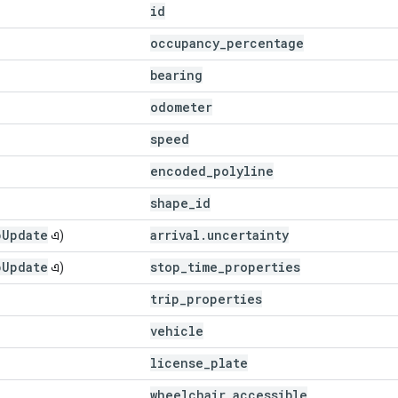
id
occupancy
_
percentage
bearing
odometer
speed
encoded
_
polyline
shape
_
id
p
Update
arrival
.
uncertainty
এ)
p
Update
stop
_
time
_
properties
এ)
trip
_
properties
vehicle
license
_
plate
wheelchair
_
accessible