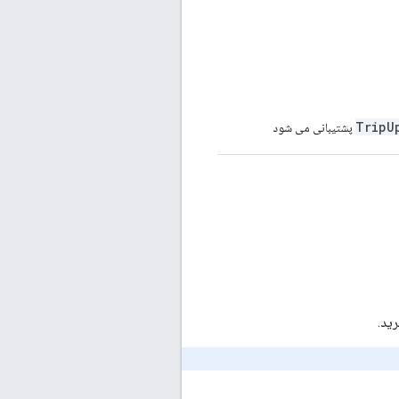
TripU
پشتیبانی می شود
ید.