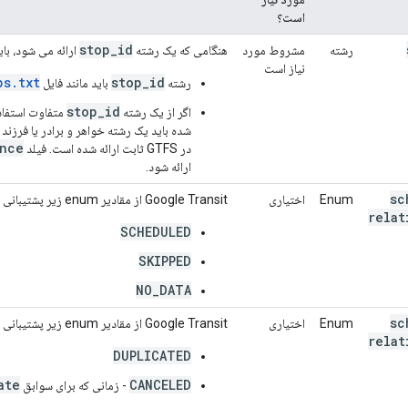
است؟
stop_id
رشته
مشروط مورد
هنگامی که یک رشته
ارائه می شود، بای
نیاز است
ps.txt
stop_id
رشته
باید مانند فایل
stop_id
اگر از یک رشته
متفاوت استفاد
شده باید یک رشته خواهر و برادر یا فرزند 
ence
در GTFS ثابت ارائه شده است. فیلد
ارائه شود.
sc
Enum
اختیاری
Google Transit از مقادیر enum زیر پشتیبانی می کند:
relat
SCHEDULED
SKIPPED
NO_DATA
sc
Enum
اختیاری
Google Transit از مقادیر enum زیر پشتیبانی نمی کند:
relat
DUPLICATED
ate
CANCELED
- زمانی که برای سوابق