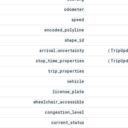
odometer
speed
encoded
_
polyline
shape
_
id
arrival
.
uncertainty
Trip
Upd
)
stop
_
time
_
properties
Trip
Upd
)
trip
_
properties
vehicle
license
_
plate
wheelchair
_
accessible
congestion
_
level
current
_
status