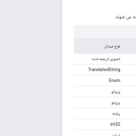
نوع میدان
تصویر ترجمه شده
TranslatedString
Enum
پروتو
پروتو
رشته
int32
شناور