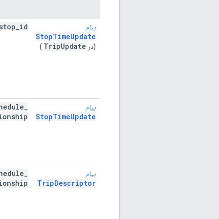
stop
_
id
پیام
StopTimeUpdate
Trip
Update
(در
)
hedule
_
پیام
ionship
StopTimeUpdate
hedule
_
پیام
ionship
TripDescriptor