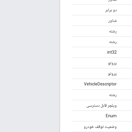
دو برابر
شناور
رشته
رشته
int32
پروتو
پروتو
VehicleDescriptor
رشته
ویلچر قابل دسترسی
Enum
وضعیت توقف خودرو