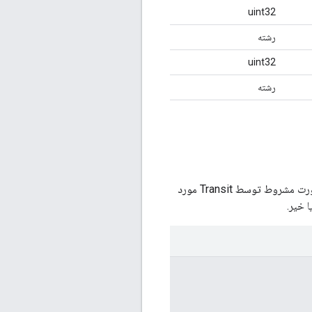
uint32
رشته
uint32
رشته
جدول 2 فیلدهای تعریف شده توسط GTFS را در فیدهای بلادرنگ فهرست می کند که یا اختیاری هستند یا به صورت مشروط توسط Transit مورد