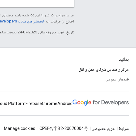
جز در مواردی که غیر از این ذکر شده باشد،‌محتوا
اطلاع از جزئیات، به
خطمشی‌های سایت Google Developers‏
تاریخ آخرین به‌روزرسانی 2025-07-24 به‌وقت ساعت هماهنگ جهانی.
بدانید
مرکز راهنمایی شرکای حمل و نقل
فیدهای عمومی
loud Platform
Firebase
Chrome
Android
شرایط
حریم خصوصی
ICP证合字B2-20070004号
Manage cookies