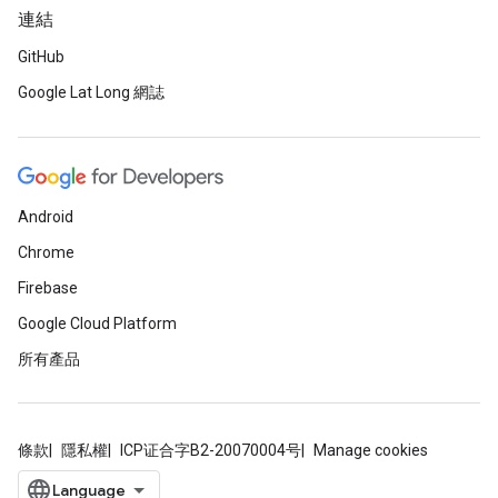
連結
GitHub
Google Lat Long 網誌
Android
Chrome
Firebase
Google Cloud Platform
所有產品
條款
隱私權
ICP证合字B2-20070004号
Manage cookies