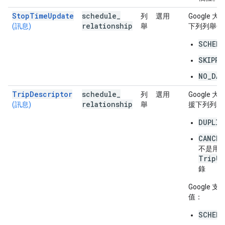
StopTimeUpdate
schedule
_
列
選用
Google 
relationship
(訊息)
舉
下列列舉值
SCHEDU
SKIPPE
NO_DAT
TripDescriptor
schedule
_
列
選用
Google 
relationship
(訊息)
舉
援下列列舉
DUPLIC
CANCEL
不是用
TripUp
錄
Google 
值：
SCHEDU