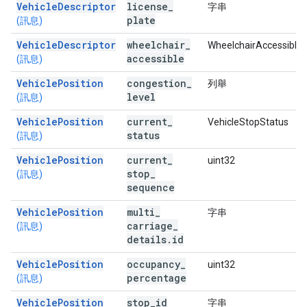
VehicleDescriptor
license
_
字串
plate
(訊息)
VehicleDescriptor
wheelchair
_
WheelchairAccessible
accessible
(訊息)
VehiclePosition
congestion
_
列舉
level
(訊息)
VehiclePosition
current
_
VehicleStopStatus
status
(訊息)
VehiclePosition
current
_
uint32
stop
_
(訊息)
sequence
VehiclePosition
multi
_
字串
carriage
_
(訊息)
details
.
id
VehiclePosition
occupancy
_
uint32
percentage
(訊息)
VehiclePosition
stop
_
id
字串