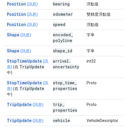
Position
bearing
(訊息)
浮點值
Position
odometer
(訊息)
雙精度浮點值
Position
speed
(訊息)
浮點值
Shape
encoded
_
(訊息)
字串
polyline
Shape
shape
_
id
(訊息)
字串
StopTimeUpdate
arrival
.
(訊
int32
Trip
Update
uncertainty
息)
(在
中)
StopTimeUpdate
stop
_
time
_
(訊
Proto
Trip
Update
properties
息)
(在
中)
TripUpdate
trip
_
(訊息)
Proto
properties
TripUpdate
vehicle
(訊息)
VehicleDescriptor