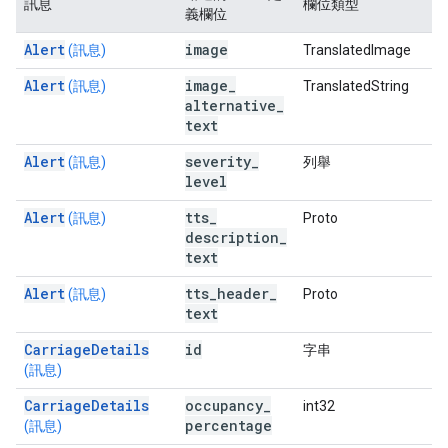
訊息
欄位類型
義欄位
Alert
image
(訊息)
TranslatedImage
Alert
image
_
(訊息)
TranslatedString
alternative
_
text
Alert
severity
_
(訊息)
列舉
level
Alert
tts
_
(訊息)
Proto
description
_
text
Alert
tts
_
header
_
(訊息)
Proto
text
CarriageDetails
id
字串
(訊息)
CarriageDetails
occupancy
_
int32
percentage
(訊息)