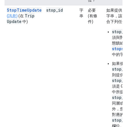
位？
StopTimeUpdate
stop
_
id
s
字
必要
如果提供
Trip
(訊息)
(在
串
(有條
字串，該字
Update
中)
件)
合下列任一
stop_i
須與對應 
態饋給
stops.
中的字
如果使
stop_i
則提供
stop_i
須是 GTFS
中所提
stop_i
同層或
外，您
對應的
stop_s
欄位。