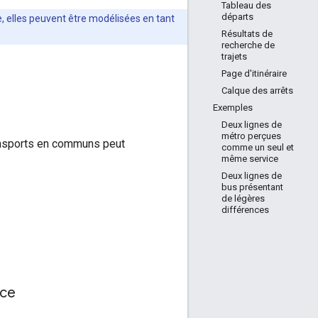
Tableau des
départs
e, elles peuvent être modélisées en tant
Résultats de
recherche de
trajets
Page d'itinéraire
Calque des arrêts
Exemples
Deux lignes de
métro perçues
transports en communs peut
comme un seul et
même service
Deux lignes de
bus présentant
de légères
différences
ice