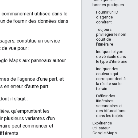
bonnes pratiques
Fournir un ID
t communément utilisée dans le
d'agence
mun de fournir des données dans
cohérent
Toujours
privilégier le nom
court de
ssagers, constitue un service
l'itinéraire
t de vue pour :
Indiquer le type
de véhicule dans
oogle Maps aux panneaux autour
le type d'itinéraire
Indiquer des
couleurs qui
ernes de l'agence d'une part, et
correspondent à
la réalité sur le
 en erreur d'autre part.
terrain
Définir des
nt il s'agit :
itinéraires
secondaires et
ulière, qu'empruntent les
des bifurcations
dans les trajets
 plusieurs variantes d'un
Expérience
néraire peut commencer et
utilisateur
ifférents.
Google Maps