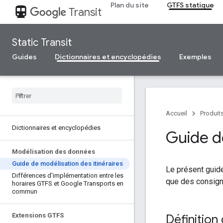
Plan du site
GTFS statique
directions_transit
Transit
Static Transit
Guides
Dictionnaires et encyclopédies
Exemples
Accueil
Produit
Dictionnaires et encyclopédies
Guide de
Modélisation des données
Guide de modélisation des itinéraires
Le présent guide
Différences d'implémentation entre les
que des consigne
horaires GTFS et Google Transports en
commun
Extensions GTFS
Définition