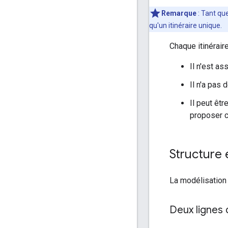
Remarque
: Tant qu
qu'un itinéraire unique.
Chaque itinérair
Il n'est as
Il n'a pas 
Il peut êt
proposer ce
Structure 
La modélisation 
Deux lignes