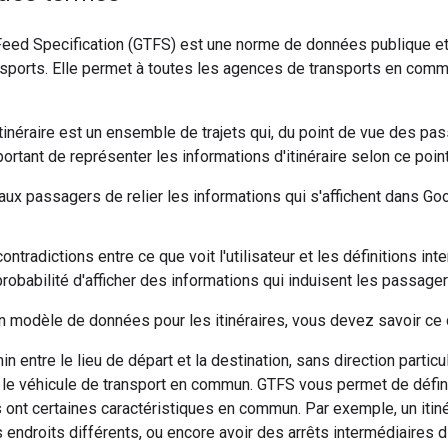
 Feed Specification (GTFS) est une norme de données publique e
nsports. Elle permet à toutes les agences de transports en com
tinéraire est un ensemble de trajets qui, du point de vue des pa
portant de représenter les informations d'itinéraire selon ce poin
aux passagers de relier les informations qui s'affichent dans G
contradictions entre ce que voit l'utilisateur et les définitions int
probabilité d'afficher des informations qui induisent les passagers
n modèle de données pour les itinéraires, vous devez savoir ce do
in entre le lieu de départ et la destination, sans direction partic
le véhicule de transport en commun. GTFS vous permet de définir
les ont certaines caractéristiques en commun. Par exemple, un iti
s endroits différents, ou encore avoir des arrêts intermédiaires d