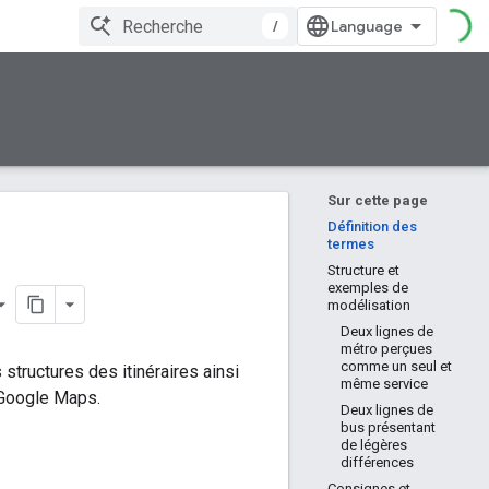
/
Sur cette page
Définition des
termes
Structure et
exemples de
modélisation
Deux lignes de
métro perçues
comme un seul et
structures des itinéraires ainsi
même service
 Google Maps.
Deux lignes de
bus présentant
de légères
différences
Consignes et