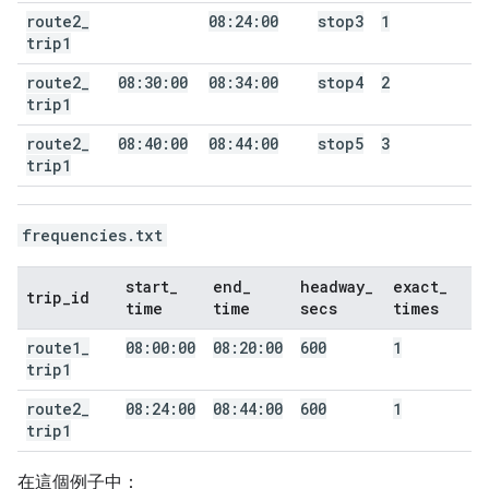
route2
_
08:24:00
stop3
1
trip1
route2
_
08:30:00
08:34:00
stop4
2
trip1
route2
_
08:40:00
08:44:00
stop5
3
trip1
frequencies.txt
start
_
end
_
headway
_
exact
_
trip
_
id
time
time
secs
times
route1
_
08:00:00
08:20:00
600
1
trip1
route2
_
08:24:00
08:44:00
600
1
trip1
在這個例子中：