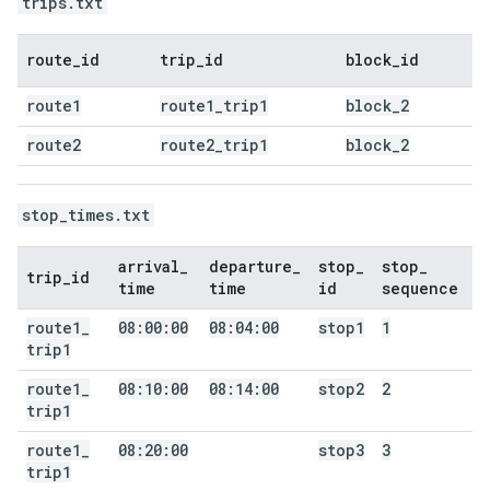
trips.txt
route
_
id
trip
_
id
block
_
id
route1
route1
_
trip1
block
_
2
route2
route2
_
trip1
block
_
2
stop_times.txt
arrival
_
departure
_
stop
_
stop
_
trip
_
id
time
time
id
sequence
route1
_
08:00:00
08:04:00
stop1
1
trip1
route1
_
08:10:00
08:14:00
stop2
2
trip1
route1
_
08:20:00
stop3
3
trip1