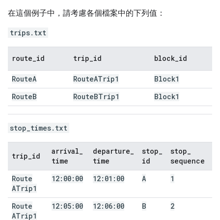
在這個例子中，請考慮各個檔案中的下列值：
trips.txt
route
_
id
trip
_
id
block
_
id
Route
A
Route
ATrip1
Block1
Route
B
Route
BTrip1
Block1
stop_times.txt
arrival
_
departure
_
stop
_
stop
_
trip
_
id
time
time
id
sequence
Route
12:00:00
12:01:00
A
1
ATrip1
Route
12:05:00
12:06:00
B
2
ATrip1