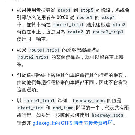
如果使用者搜尋從
stop1
到
stop5
的路線，系統會
引導該名使用者在 08:00 從
route1
的
stop1
上
車，並於車輛在
route1_trip1
結束後抵達
stop3
時留在車上，這是因為
route2
的
route2_trip1
使用同一輛車。
如果
route1_trip1
的乘客想繼續搭到
route2_trip1
的某個停靠點，就可以留在車上轉
乘。
對於這些路線上搭乘其他車輛進行其他行程的乘客，
由於他們每趟行程搭乘的車輛都不同，因此不會看到
這個選項。
以
route1_trip1
為例，
headway_secs
的值是
start_time
和
end_time
間隔的一半，代表共有兩
趟行程。如要進一步瞭解如何使用
headway_secs
，
請參閱
gtfs.org 上的 GTFS 時間表參考資料
。