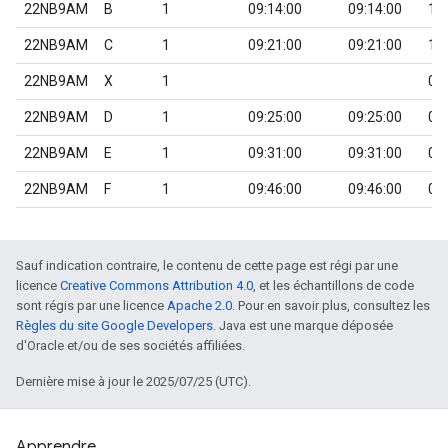
22NB9AM
B
1
09:14:00
09:14:00
1
22NB9AM
C
1
09:21:00
09:21:00
1
22NB9AM
X
1
0
22NB9AM
D
1
09:25:00
09:25:00
0
22NB9AM
E
1
09:31:00
09:31:00
0
22NB9AM
F
1
09:46:00
09:46:00
0
Sauf indication contraire, le contenu de cette page est régi par une
licence
Creative Commons Attribution 4.0
, et les échantillons de code
sont régis par une licence
Apache 2.0
. Pour en savoir plus, consultez les
Règles du site Google Developers
. Java est une marque déposée
d'Oracle et/ou de ses sociétés affiliées.
Dernière mise à jour le 2025/07/25 (UTC).
Apprendre