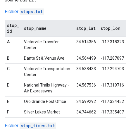
Fichier
stops.txt
stop
_
stop
_
name
stop
_
lat
stop
_
lon
id
A
Victorville Transfer
34.514356
-117.318323
Center
B
Dante St & Venus Ave
34.564499
-117.287097
C
Victorville Transportation
34.538433
-117.294703
Center
D
National Trails Highway -
34.567536
-117.319716
Air Expressway
E
Oro Grande Post Office
34.599292
-117.334452
F
Silver Lakes Market
34.744662
-117.335407
Fichier
stop_times.txt