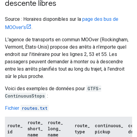
descente libres
Source : Horaires disponibles sur la
page des bus de
MOOver's
.
L'agence de transports en commun
MOOver
(Rockingham,
Vermont, États-Unis) propose des arrêts à n'importe quel
endroit sur l'itinéraire pour les lignes 2, 53 et 55. Les
passagers peuvent demander à monter ou à descendre
entre les arrêts planifiés tout au long du trajet, à l'endroit
sûr le plus proche.
Voici des exemples de données pour
GTFS-
ContinuousStops
:
Fichier
routes.txt
route
_
route
_
route
_
route
_
continuous
_
con
short
_
long
_
id
type
pickup
dro
name
name