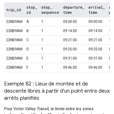
stop
_
stop
_
departure
_
arrival
_
co
trip
_
id
id
sequence
time
time
pi
22NB9AM
A
1
09:00:00
09:00:00
1
22NB9AM
B
1
09:14:00
09:14:00
1
22NB9AM
C
1
09:21:00
09:21:00
1
22NB9AM
D
1
09:25:00
09:25:00
0
22NB9AM
E
1
09:31:00
09:31:00
0
22NB9AM
F
1
09:46:00
09:46:00
0
Exemple B2 : Lieux de montée et de
descente libres à partir d'un point entre deux
arrêts planifiés
Pour
Victor Valley Transit
, la limite entre les zones