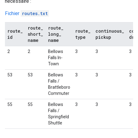
nécessaire :
Fichier
routes.txt
route
_
route
_
route
_
route
_
continuous
_
con
short
_
long
_
id
type
pickup
dro
name
name
2
2
Bellows
3
3
3
Falls In-
Town
53
53
Bellows
3
3
3
Falls /
Brattleboro
Commuter
55
55
Bellows
3
3
3
Falls /
Springfield
Shuttle