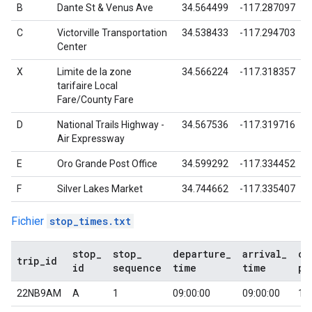
B
Dante St & Venus Ave
34.564499
-117.287097
C
Victorville Transportation
34.538433
-117.294703
Center
X
Limite de la zone
34.566224
-117.318357
tarifaire
Local
Fare/County Fare
D
National Trails Highway -
34.567536
-117.319716
Air Expressway
E
Oro Grande Post Office
34.599292
-117.334452
F
Silver Lakes Market
34.744662
-117.335407
Fichier
stop_times.txt
stop
_
stop
_
departure
_
arrival
_
co
trip
_
id
id
sequence
time
time
pi
22NB9AM
A
1
09:00:00
09:00:00
1