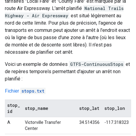
tarifaires "
Local Fare
" et "
County Fare
" est marquée par la
route
Air Expressway
. L'arrêt planifié
National Trails
Highway - Air Expressway
est situé légèrement au
nord de cette limite. Pour plus de précision, l'agence de
transports en commun peut ajouter un arrêt à l'endroit exact
où la ligne de bus passe d'une zone à l'autre (où les lieux
de montée et de descente sont libres). Il n'est pas
nécessaire de planifier cet arrêt.
Voici un exemple de données
GTFS-ContinuousStops
et
de repères temporels permettant d'ajouter un arrêt non
planifié :
Fichier
stops.txt
stop
_
stop
_
name
stop
_
lat
stop
_
lon
id
A
Victorville Transfer
34.514356
-117.318323
Center