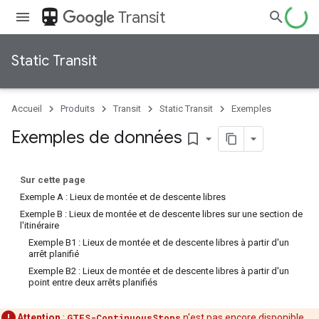
directions_transit
Transit
Static Transit
Accueil
Produits
Transit
Static Transit
Exemples
Exemples de données
bookmark_border
Sur cette page
Exemple A : Lieux de montée et de descente libres
Exemple B : Lieux de montée et de descente libres sur une section de
l'itinéraire
Exemple B1 : Lieux de montée et de descente libres à partir d'un
arrêt planifié
Exemple B2 : Lieux de montée et de descente libres à partir d'un
point entre deux arrêts planifiés
Attention
:
GTFS-ContinuousStops
n'est pas encore disponible