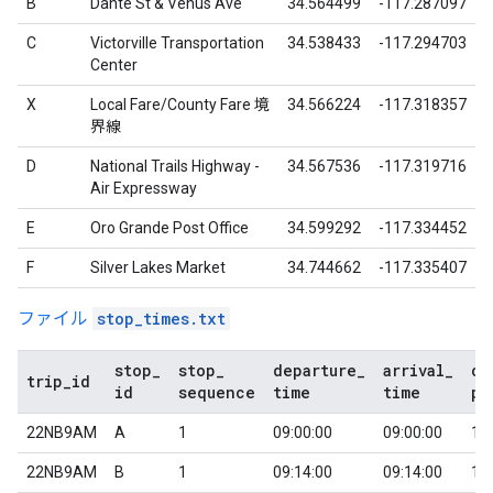
B
Dante St & Venus Ave
34.564499
-117.287097
C
Victorville Transportation
34.538433
-117.294703
Center
X
Local Fare/County Fare
境
34.566224
-117.318357
界線
D
National Trails Highway -
34.567536
-117.319716
Air Expressway
E
Oro Grande Post Office
34.599292
-117.334452
F
Silver Lakes Market
34.744662
-117.335407
ファイル
stop_times.txt
stop
_
stop
_
departure
_
arrival
_
co
trip
_
id
id
sequence
time
time
pi
22NB9AM
A
1
09:00:00
09:00:00
1
22NB9AM
B
1
09:14:00
09:14:00
1