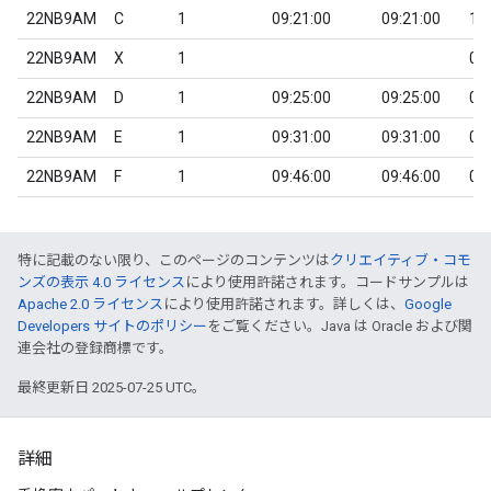
22NB9AM
C
1
09:21:00
09:21:00
1
22NB9AM
X
1
0
22NB9AM
D
1
09:25:00
09:25:00
0
22NB9AM
E
1
09:31:00
09:31:00
0
22NB9AM
F
1
09:46:00
09:46:00
0
特に記載のない限り、このページのコンテンツは
クリエイティブ・コモ
ンズの表示 4.0 ライセンス
により使用許諾されます。コードサンプルは
Apache 2.0 ライセンス
により使用許諾されます。詳しくは、
Google
Developers サイトのポリシー
をご覧ください。Java は Oracle および関
連会社の登録商標です。
最終更新日 2025-07-25 UTC。
詳細