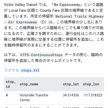
Victor Valley Transit
では、「
Air Expressway
」という道路
が
Local Fare
区間と
County Fare
区間の境界線であると定
義しています。所定の停留所
National Trails Highway
- Air Expressway
（D）は、この境界線の少し北にあり
ます。この境界線からバス路線のどこでも乗り降りが可能
になるので、正確さを期すために、運行会社はこのバス路
線と境界線が実際に交差する位置に停留所を追加し、これ
を臨時停留所のままにすることができます。
以下は、
GTFS-ContinuousStops
データの例と、臨時の
停留所を追加した場合のタイムポイントです。
ファイル
stops.txt
stop
_
stop
_
name
stop
_
lat
stop
_
lon
id
A
Victorville Transfer
34.514356
-117.318323
Center