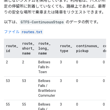
限しないシステムを採用しています。利用者は、バスが所
定の停留所に到着していなくても、路線上であれば、最寄
りの安全な場所で乗車または降車をリクエストできます。
以下は、
GTFS-ContinuousStops
のデータの例です。
ファイル
routes.txt
route
_
route
_
route
_
route
_
continuous
_
con
short
_
long
_
id
type
pickup
dro
name
name
2
2
Bellows
3
0
0
Falls In-
Town
53
53
Bellows
3
0
0
Falls /
Brattleboro
Commuter
55
55
Bellows
3
0
0
Falls /