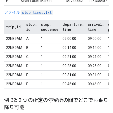
F
Silver Lakes Market
34.744662
-117.335407
ファイル
stop_times.txt
stop
_
stop
_
departure
_
arrival
_
co
trip
_
id
id
sequence
time
time
pi
22NB9AM
A
1
09:00:00
09:00:00
1
22NB9AM
B
1
09:14:00
09:14:00
1
22NB9AM
C
1
09:21:00
09:21:00
1
22NB9AM
D
1
09:25:00
09:25:00
0
22NB9AM
E
1
09:31:00
09:31:00
0
22NB9AM
F
1
09:46:00
09:46:00
0
例 B2: 2 つの所定の停留所の間でどこでも乗り
降り可能