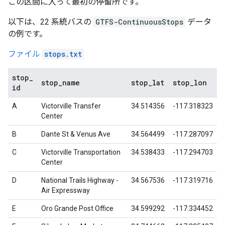
この区間に入って最初の停留所です。
以下は、22 系統バスの
GTFS-ContinuousStops
データ
の例です。
ファイル
stops.txt
stop
_
stop
_
name
stop
_
lat
stop
_
lon
id
A
Victorville Transfer
34.514356
-117.318323
Center
B
Dante St & Venus Ave
34.564499
-117.287097
C
Victorville Transportation
34.538433
-117.294703
Center
D
National Trails Highway -
34.567536
-117.319716
Air Expressway
E
Oro Grande Post Office
34.599292
-117.334452