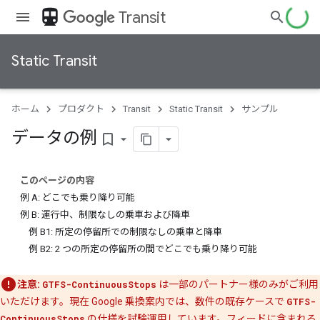
directions_transit
Transit
Static Transit
ホーム
プロダクト
Transit
Static Transit
サンプル
データの例
bookmark_border
このページの内容
例 A: どこでも乗り降り可能
例 B: 運行中、制限なしの乗車および降車
例 B1: 所定の停留所での制限なしの乗車と降車
例 B2: 2 つの所定の停留所の間でどこでも乗り降り可能
注意:
GTFS-ContinuousStops
は一部のパートナー様のみがご利用
いただけます。現在 Google 乗換案内では、数件の既存ケースで
GTFS-
ContinuousStops
の仕様を試験運用しています。フィードに含まれる