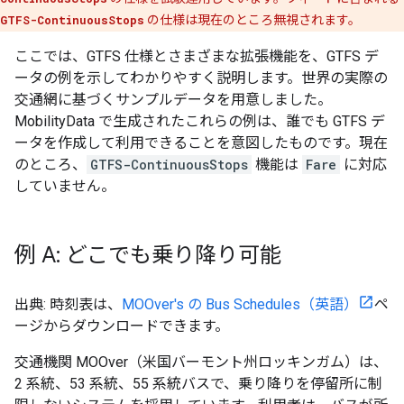
GTFS-ContinuousStops
の仕様は現在のところ無視されます。
ここでは、GTFS 仕様とさまざまな拡張機能を、GTFS デ
ータの例を示してわかりやすく説明します。世界の実際の
交通網に基づくサンプルデータを用意しました。
MobilityData
で生成されたこれらの例は、誰でも GTFS デ
ータを作成して利用できることを意図したものです。現在
のところ、
GTFS-ContinuousStops
機能は
Fare
に対応
していません。
例 A: どこでも乗り降り可能
出典: 時刻表は、
MOOver's
の Bus Schedules（英語）
ペ
ージからダウンロードできます。
交通機関
MOOver
（米国バーモント州ロッキンガム）は、
2 系統、53 系統、55 系統バスで、乗り降りを停留所に制