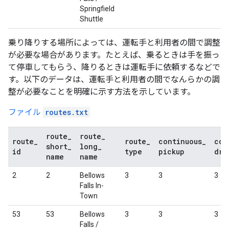
Springfield
Shuttle
乗り降りする場所によっては、運転手と利用者の間で調整
が必要な場合があります。たとえば、乗るときは手を振っ
て停車してもらう、降りるときは運転手に依頼するなどで
す。以下のデータは、運転手と利用者の間でなんらかの調
整が必要なことを明確に示す方法を示しています。
ファイル
routes.txt
route
_
route
_
route
_
route
_
continuous
_
con
short
_
long
_
id
type
pickup
dro
name
name
2
2
Bellows
3
3
3
Falls In-
Town
53
53
Bellows
3
3
3
Falls /