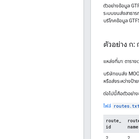
ตัวอย่างข้อมูล GTF
ระบบขนส่งสาธารณะใ
บริโภคข้อมูล GTF
ตัวอย่าง ก: 
แหล่งที่มา: ตารางเ
บริษัทขนส่ง
MOO
หรือส่งระหว่างป้า
ต่อไปนี้คือตัวอย่
ไฟล์
routes.tx
route
_
rout
id
name
2
2