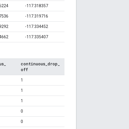
6224
-117.318357
7536
-117.319716
9292
-117.334452
4662
-117.335407
us
_
continuous
_
drop
_
off
1
1
1
0
0