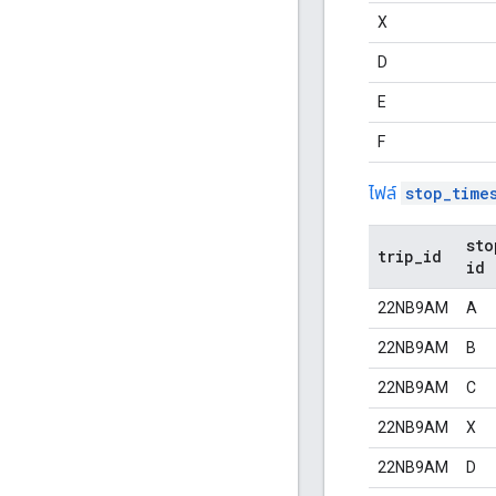
X
D
E
F
ไฟล์
stop_time
sto
trip
_
id
id
22NB9AM
A
22NB9AM
B
22NB9AM
C
22NB9AM
X
22NB9AM
D