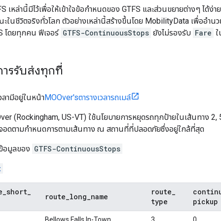
S เหล่านี้มีไว้เพื่อให้เข้าใจข้อกำหนดของ GTFS และส่วนขยายต่างๆ ได้ง่ายข
นชีวิตจริงทั่วโลก ตัวอย่างเหล่านี้สร้างขึ้นโดย
MobilityData
เพื่ออำนว
S โดยทุกคน ฟีเจอร์
GTFS-ContinuousStops
ยังไม่รองรับ
Fare
ใ
การรับส่งทุกที่
วลามีอยู่ในหน้า
MOOver's
ตารางเวลารถเมล์
ver
(Rockingham, US-VT) ใช้นโยบายการหยุดรถทุกป้ายในเส้นทาง 2, 53
ยจอดตามกำหนดการตามเส้นทาง ณ สถานที่ที่ปลอดภัยซึ่งอยู่ใกล้ที่สุด
างข้อมูลของ
GTFS-ContinuousStops
t
e
_
short
_
route
_
contin
route
_
long
_
name
type
pickup
Bellows Falls In-Town
3
0