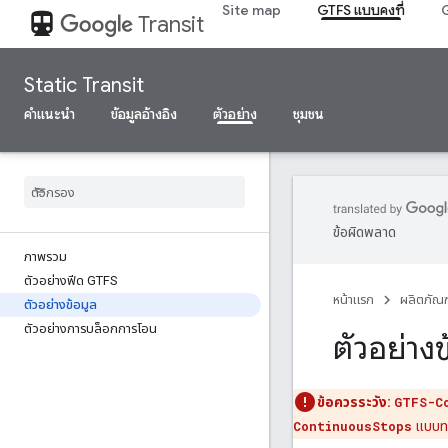
Site map
GTFS แบบคงที่
G
directions_transit
Transit
Static Transit
คำแนะนำ
ข้อมูลอ้างอิง
ตัวอย่าง
ชุมชน
ข้อผิดพลาด
ภาพรวม
ตัวอย่างฟีด GTFS
หน้าแรก
ผลิตภัณฑ
ตัวอย่างข้อมูล
ตัวอย่างการบล็อกการโอน
ตัวอย่างข
ข้อควรระวัง:
GTFS-C
ContinuousStops
แบบทดล