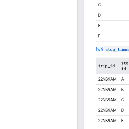
C
D
E
F
ไฟล์
stop_time
sto
trip
_
id
id
22NB9AM
A
22NB9AM
B
22NB9AM
C
22NB9AM
D
22NB9AM
E