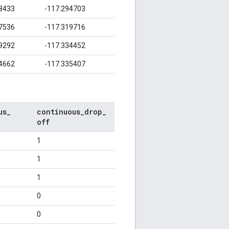
8433
-117.294703
7536
-117.319716
9292
-117.334452
4662
-117.335407
us
_
continuous
_
drop
_
off
1
1
1
0
0