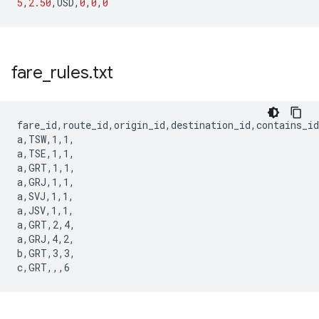
5
,
2.50
,
USD
,
0
,
0
,
0
fare
_
rules
.
txt
fare_id,route_id,origin_id,destination_id,contains_id

a,TSW,1,1,

a,TSE,1,1,

a,GRT,1,1,

a,GRJ,1,1,

a,SVJ,1,1,

a,JSV,1,1,

a,GRT,2,4,

a,GRJ,4,2,

b,GRT,3,3,
