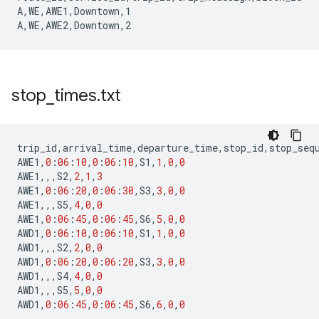
A,WE,AWE1,Downtown,1

stop
_
times
.
txt
trip_id
,
arrival_time
,
departure_time
,
stop_id
,
stop_seq
AWE1
,
0
:
06
:
10
,
0
:
06
:
10
,
S1
,
1
,
0
,
0
AWE1
,,,
S2
,
2
,
1
,
3
AWE1
,
0
:
06
:
20
,
0
:
06
:
30
,
S3
,
3
,
0
,
0
AWE1
,,,
S5
,
4
,
0
,
0
AWE1
,
0
:
06
:
45
,
0
:
06
:
45
,
S6
,
5
,
0
,
0
AWD1
,
0
:
06
:
10
,
0
:
06
:
10
,
S1
,
1
,
0
,
0
AWD1
,,,
S2
,
2
,
0
,
0
AWD1
,
0
:
06
:
20
,
0
:
06
:
20
,
S3
,
3
,
0
,
0
AWD1
,,,
S4
,
4
,
0
,
0
AWD1
,,,
S5
,
5
,
0
,
0
AWD1
,
0
:
06
:
45
,
0
:
06
:
45
,
S6
,
6
,
0
,
0