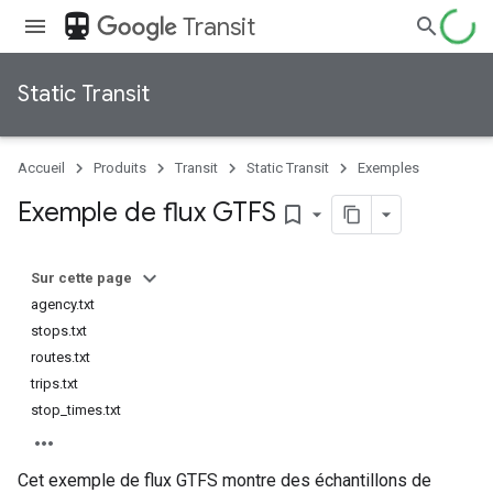
directions_transit
Transit
Static Transit
Accueil
Produits
Transit
Static Transit
Exemples
Exemple de flux GTFS
bookmark_border
Sur cette page
agency.txt
stops.txt
routes.txt
trips.txt
stop_times.txt
Cet exemple de flux GTFS montre des échantillons de