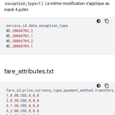
exception_type=1
). La même modification s'applique au
mardi 4 juillet.
service_id
,
date
,
exception_type
WD
,
20060703
,
2
WE
,
20060703
,
1
WD
,
20060704
,
2
WE
,
20060704
,
1
fare
_
attributes
.
txt
fare_id
,
price
,
currency_type
,
payment_method
,
transfers
1
,
0.00
,
USD
,
0
,
0
,
0
2
,
0.50
,
USD
,
0
,
0
,
0
3
,
1.50
,
USD
,
0
,
0
,
0
4
,
2.00
,
USD
,
0
,
0
,
0