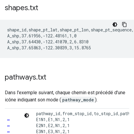
shapes
.
txt
shape_id,shape_pt_lat,shape_pt_lon,shape_pt_sequence,
A_shp,37.61956,-122.48161,1,0

A_shp,37.64430,-122.41070,2,6.8310

pathways
.
txt
Dans l'exemple suivant, chaque chemin est précédé d'une
icône indiquant son mode (
pathway_mode
).
pathway_id,from_stop_id,to_stop_id,pathwa
↔
E1N1,E1,N1,2,1

↔
E2N1,E2,N1,2,1

↔
E3N1,E3,N1,2,1
