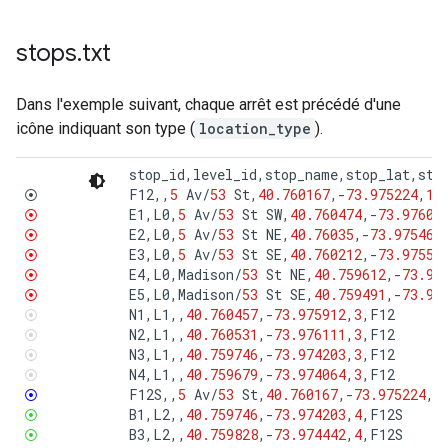
stops
.
txt
Dans l'exemple suivant, chaque arrêt est précédé d'une
icône indiquant son type (
location_type
).
stop_id
,
level_id
,
stop_name
,
stop_lat
,
sto
F12
,,
5
Av
/
53
St
,
40.760167
,
-
73.975224
,
1
,
⦿
E1
,
L0
,
5
Av
/
53
St
SW
,
40.760474
,
-
73.97609
⦿
E2
,
L0
,
5
Av
/
53
St
NE
,
40.76035
,
-
73.97546
,
⦿
E3
,
L0
,
5
Av
/
53
St
SE
,
40.760212
,
-
73.97551
⦿
E4
,
L0
,
Madison
/
53
St
NE
,
40.759612
,
-
73.97
⦿
E5
,
L0
,
Madison
/
53
St
SE
,
40.759491
,
-
73.97
⦿
N1
,
L1
,,
40.760457
,
-
73.975912
,
3
,
F12
⦿
N2
,
L1
,,
40.760531
,
-
73.976111
,
3
,
F12
⦿
N3
,
L1
,,
40.759746
,
-
73.974203
,
3
,
F12
⦿
N4
,
L1
,,
40.759679
,
-
73.974064
,
3
,
F12
⦿
F12S
,,
5
Av
/
53
St
,
40.760167
,
-
73.975224
,
0
⦿
B1
,
L2
,,
40.759746
,
-
73.974203
,
4
,
F12S
⦿
B3
,
L2
,,
40.759828
,
-
73.974442
,
4
,
F12S