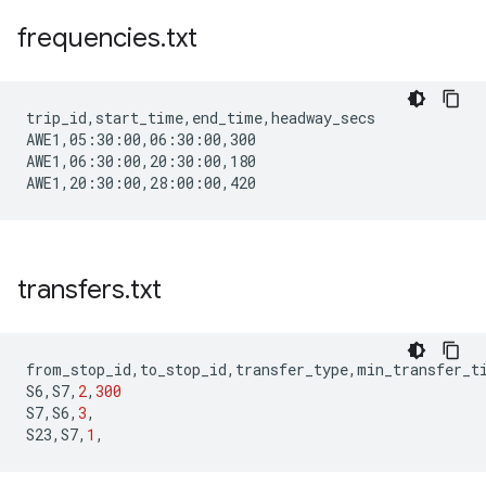
frequencies
.
txt
trip_id,start_time,end_time,headway_secs

AWE1,05:30:00,06:30:00,300

AWE1,06:30:00,20:30:00,180

transfers
.
txt
from_stop_id
,
to_stop_id
,
transfer_type
,
min_transfer_t
S6
,
S7
,
2
,
300
S7
,
S6
,
3
,
S23
,
S7
,
1
,