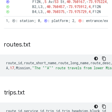
⦿
F12N
,,
5
Av
/
53
St
,
40.760167
,
-
73.975224
,
0
⦿
B2
,
L3
,,
40.760457
,
-
73.975912
,
4
,
F12N
⦿
B4
,
L3
,,
40.760375
,
-
73.975729
,
4
,
F12N
1, ⦿: station; 0, 
⦿
: platform; 2, 
⦿
: entrance/exi
routes
.
txt
route_id
,
route_short_name
,
route_long_name
,
route_desc
A
,
17
,
Mission
,
"The ""A"" route travels from lower Mis
trips
.
txt
route_id,service_id,trip_id,trip_headsign,block_id
