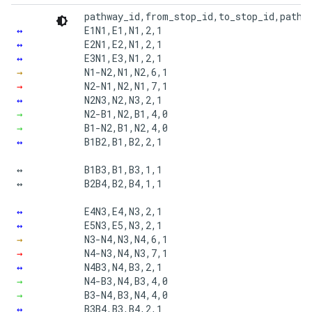
pathway_id,from_stop_id,to_stop_id,pathwa
↔
E1N1,E1,N1,2,1

↔
E2N1,E2,N1,2,1

↔
E3N1,E3,N1,2,1

→
N1-N2,N1,N2,6,1

→
N2-N1,N2,N1,7,1

↔
N2N3,N2,N3,2,1

→
N2-B1,N2,B1,4,0

→
B1-N2,B1,N2,4,0

↔
B1B2,B1,B2,2,1

↔

B1B3,B1,B3,1,1

↔

B2B4,B2,B4,1,1

↔
E4N3,E4,N3,2,1

↔
E5N3,E5,N3,2,1

→
N3-N4,N3,N4,6,1

→
N4-N3,N4,N3,7,1

↔
N4B3,N4,B3,2,1

→
N4-B3,N4,B3,4,0

→
B3-N4,B3,N4,4,0

↔
B3B4,B3,B4,2,1