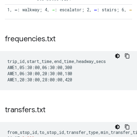
1, ↔: walkway; 4, 
→
: escalator; 2, 
↔
: stairs; 6, 
→
: 
frequencies
.
txt
trip_id,start_time,end_time,headway_secs

AWE1,05:30:00,06:30:00,300

AWE1,06:30:00,20:30:00,180

transfers
.
txt
from_stop_id
,
to_stop_id
,
transfer_type
,
min_transfer_t