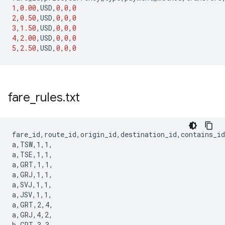
1
,
0.00
,
USD
,
0
,
0
,
0
2
,
0.50
,
USD
,
0
,
0
,
0
3
,
1.50
,
USD
,
0
,
0
,
0
4
,
2.00
,
USD
,
0
,
0
,
0
5
,
2.50
,
USD
,
0
,
0
,
0
fare
_
rules
.
txt
fare_id,route_id,origin_id,destination_id,contains_id

a,TSW,1,1,

a,TSE,1,1,

a,GRT,1,1,

a,GRJ,1,1,

a,SVJ,1,1,

a,JSV,1,1,

a,GRT,2,4,

a,GRJ,4,2,

b,GRT,3,3,
