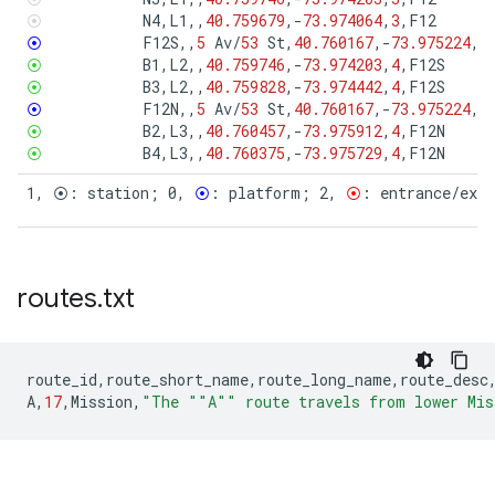
⦿
N4
,
L1
,,
40.759679
,
-
73.974064
,
3
,
F12
⦿
F12S
,,
5
Av
/
53
St
,
40.760167
,
-
73.975224
,
0
⦿
B1
,
L2
,,
40.759746
,
-
73.974203
,
4
,
F12S
⦿
B3
,
L2
,,
40.759828
,
-
73.974442
,
4
,
F12S
⦿
F12N
,,
5
Av
/
53
St
,
40.760167
,
-
73.975224
,
0
⦿
B2
,
L3
,,
40.760457
,
-
73.975912
,
4
,
F12N
⦿
B4
,
L3
,,
40.760375
,
-
73.975729
,
4
,
F12N
1, ⦿: station; 0, 
⦿
: platform; 2, 
⦿
: entrance/exi
routes
.
txt
route_id
,
route_short_name
,
route_long_name
,
route_desc
A
,
17
,
Mission
,
"The ""A"" route travels from lower Mis