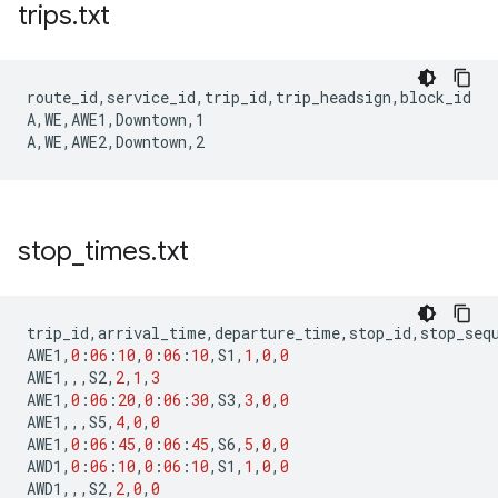
trips
.
txt
route_id,service_id,trip_id,trip_headsign,block_id

A,WE,AWE1,Downtown,1

stop
_
times
.
txt
trip_id
,
arrival_time
,
departure_time
,
stop_id
,
stop_seq
AWE1
,
0
:
06
:
10
,
0
:
06
:
10
,
S1
,
1
,
0
,
0
AWE1
,,,
S2
,
2
,
1
,
3
AWE1
,
0
:
06
:
20
,
0
:
06
:
30
,
S3
,
3
,
0
,
0
AWE1
,,,
S5
,
4
,
0
,
0
AWE1
,
0
:
06
:
45
,
0
:
06
:
45
,
S6
,
5
,
0
,
0
AWD1
,
0
:
06
:
10
,
0
:
06
:
10
,
S1
,
1
,
0
,
0
AWD1
,,,
S2
,
2
,
0
,
0