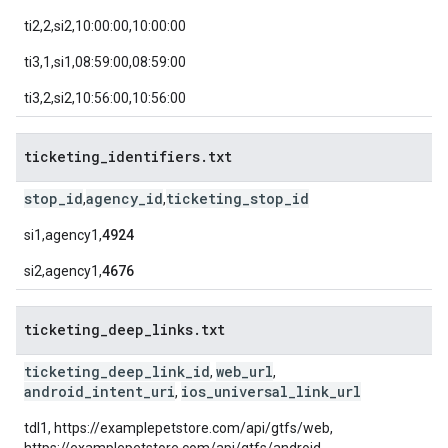
ti2,2,si2,10:00:00,10:00:00
ti3,1,si1,08:59:00,08:59:00
ti3,2,si2,10:56:00,10:56:00
ticketing
_
identifiers
.
txt
stop_id
agency_id
ticketing_stop_id
,
,
si1,agency1,
4924
si2,agency1,
4676
ticketing
_
deep
_
links
.
txt
ticketing_deep_link_id
web_url
,
,
android_intent_uri
ios_universal_link_url
,
tdl1, https://examplepetstore.com/api/gtfs/web,