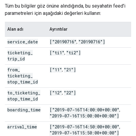
Tüm bu bilgiler göz önüne alındığında, bu seyahatin feed'i
parametreleri için aşağıdaki değerleri kullanın:
Alan adı
Ayrıntılar
service
_
date
["20190716"
"20190716"]
,
ticketing
_
["ti1"
"ti2"]
,
trip
_
id
from
_
["11"
"21"]
,
ticketing
_
stop
_
time
_
id
to
_
ticketing
_
["12"
"22"]
,
stop
_
time
_
id
boarding
_
time
["2019-07-16T14:00:00+00:00"
,
"2019-07-16T15:00:00+00:00"]
arrival
_
time
["2019-07-16T14:50:00+00:00"
,
"2019-07-16T15:50:00+00:00"]