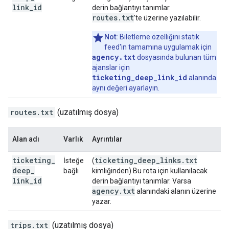
link
_
id
derin bağlantıyı tanımlar.
routes.txt
'te üzerine yazılabilir.
Not:
Biletleme özelliğini statik
feed'in tamamına uygulamak için
agency.txt
dosyasında bulunan tüm
ajanslar için
ticketing_deep_link_id
alanında
aynı değeri ayarlayın.
routes.txt
(uzatılmış dosya)
Alan adı
Varlık
Ayrıntılar
ticketing
_
ticketing
_
deep
_
links
.
txt
İsteğe
(
deep
_
bağlı
kimliğinden) Bu rota için kullanılacak
link
_
id
derin bağlantıyı tanımlar. Varsa
agency
.
txt
alanındaki alanın üzerine
yazar.
trips.txt
(uzatılmış dosya)