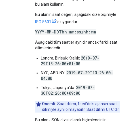
bu alanı kullanın.
Bu alanın saat değeri, aşağıdaki dize biçimiyle
ISO 8601
'e uygundur:
YYYY-MM-DDThh:mm:ss±hh:mm
Aşağıdaki tüm saatler aynıdır ancak farklı saat
dilimlerindedir:
2019-07-
Londra, Birleşik Krallık:
29T18:26:00+01:00
2019-07-29T13:26:00-
NYC, ABD-NY:
04:00
2019-07-
Tokyo, Japonya'da:
30T02:26:00+09:00
Önemli:
Saat dilimi, feed'deki ajansın saat
dilimiyle aynı olmayabilir. Saat dilimi UTC'dir.
Bu alan JSON dizisi olarak biçimlendirilir.