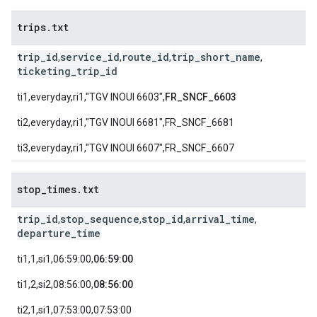
trips
.
txt
trip_id
service_id
route_id
trip_short_name
,
,
,
,
ticketing_trip_id
ti1,everyday,ri1,"TGV INOUI 6603",
FR_SNCF_6603
ti2,everyday,ri1,"TGV INOUI 6681",FR_SNCF_6681
ti3,everyday,ri1,"TGV INOUI 6607",FR_SNCF_6607
stop
_
times
.
txt
trip_id
stop_sequence
stop_id
arrival_time
,
,
,
,
departure_time
ti1,1,si1,06:59:00,
06:59:00
ti1,2,si2,08:56:00,
08:56:00
ti2,1,si1,07:53:00,07:53:00