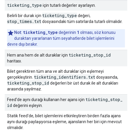
ticketing
_
type
için tutarlı değerler ayarlayın.
ticketing_type
Belirli bir durak için
değeri,
stop_times.txt
dosyasındaki tüm satırlarda tutarlı olmalıdır.
ticketing_type
1
Not:
değerinin
olması, söz konusu
duraktan yararlanan tüm seyahatlerde bilet işlemlerini
devre dışı bırakır.
ticketing
_
stop
_
id
Hem ana hem de alt duraklar için
haritası.
Bilet gerektiren tüm ana ve alt duraklar için eşlemeyi
ticketing
_
identifiers
.
txt
gerçekleştirin.
dosyasında,
ticketing
_
stop
_
id
değerleri bir üst durak ile alt durakları
arasında yayılmaz.
ticketing
_
stop
_
Feed'de aynı durağı kullanan her ajans için
id
değerini eşleyin.
Statik feed'de, bilet işlemlerini etkinleştiren birden fazla ajans
aynı durağı paylaşıyorsa eşleme, ajansların her biri için mevcut
olmalıdır.