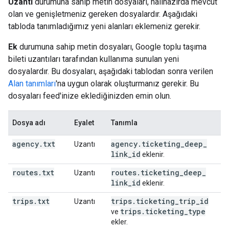
Uzantı
durumuna sahip metin dosyaları, halihazırda mevcut
olan ve genişletmeniz gereken dosyalardır. Aşağıdaki
tabloda tanımladığımız yeni alanları eklemeniz gerekir.
Ek
durumuna sahip metin dosyaları, Google toplu taşıma
bileti uzantıları tarafından kullanıma sunulan yeni
dosyalardır. Bu dosyaları, aşağıdaki tablodan sonra verilen
Alan tanımları
'na uygun olarak oluşturmanız gerekir. Bu
dosyaları feed'inize eklediğinizden emin olun.
Dosya adı
Eyalet
Tanımla
agency
.
txt
agency
.
ticketing
_
deep
_
Uzantı
link
_
id
eklenir.
routes
.
txt
routes
.
ticketing
_
deep
_
Uzantı
link
_
id
eklenir.
trips
.
txt
trips
.
ticketing
_
trip
_
id
Uzantı
trips
.
ticketing
_
type
ve
ekler.