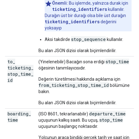
Önemli:
Bu işlemde, yalnızca durak için
ticketing_identifiers
kullanılır.
Durağın üst bir durağı olsa bile üst durağın
ticketing_identifiers
değerini
yoksayıp
stop_sequence
Aksi takdirde
kullanılır.
Bu alan JSON dizisi olarak biçimlendirilir.
to
_
stop_time
(Yinelenebilir) Bacağın sona erdiği
ticketing
_
öğesinin tanımlayıcısıdır.
stop
_
time
_
Değerin türetilmesi hakkında açıklama için
id
from_ticketing_stop_time_id
bölümüne
bakın.
Bu alan JSON dizisi olarak biçimlendirilir.
boarding
_
departure_time
(ISO 8601, tekrarlanabilir)
time
stop_time
uçuşunun kalkış saati. Bu uçuş,
uçuşunun başlangıç noktasıdır.
Yolcunun araca bindiği gerçek tarih ve saat için