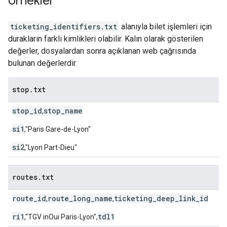
örnekler
ticketing_identifiers.txt
alanıyla bilet işlemleri için
durakların farklı kimlikleri olabilir. Kalın olarak gösterilen
değerler, dosyalardan sonra açıklanan web çağrısında
bulunan değerlerdir.
stop
.
txt
stop_id
stop_name
,
si1
,"Paris Gare-de-Lyon"
si2
,"Lyon Part-Dieu"
routes
.
txt
route_id
route_long_name
ticketing_deep_link_id
,
,
ri1
tdl1
,"TGV inOui Paris-Lyon",