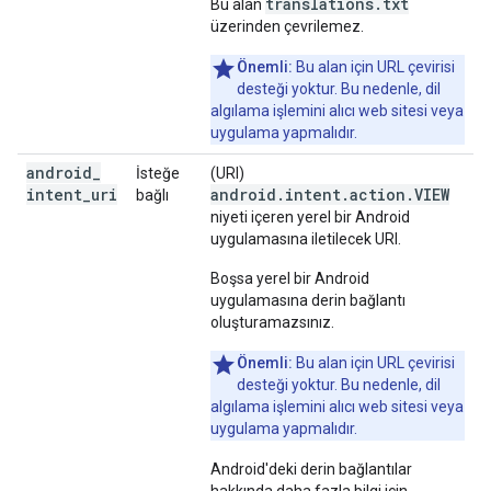
translations.txt
Bu alan
üzerinden çevrilemez.
Önemli:
Bu alan için URL çevirisi
desteği yoktur. Bu nedenle, dil
algılama işlemini alıcı web sitesi veya
uygulama yapmalıdır.
android
_
İsteğe
(URI)
intent
_
uri
android.intent.action.VIEW
bağlı
niyeti içeren yerel bir Android
uygulamasına iletilecek URI.
Boşsa yerel bir Android
uygulamasına derin bağlantı
oluşturamazsınız.
Önemli:
Bu alan için URL çevirisi
desteği yoktur. Bu nedenle, dil
algılama işlemini alıcı web sitesi veya
uygulama yapmalıdır.
Android'deki derin bağlantılar