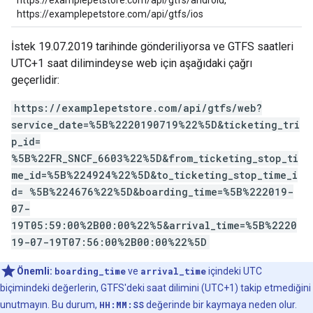
https://examplepetstore.com/api/gtfs/android,
https://examplepetstore.com/api/gtfs/ios
İstek 19.07.2019 tarihinde gönderiliyorsa ve GTFS saatleri
UTC+1 saat dilimindeyse web için aşağıdaki çağrı
geçerlidir:
https://examplepetstore.com/api/gtfs/web?
service_date=%5B%2220190719%22%5D&ticketing_tri
p_id=
%5B%22FR_SNCF_6603%22%5D&from_ticketing_stop_ti
me_id=%5B%224924%22%5D&to_ticketing_stop_time_i
d= %5B%224676%22%5D&boarding_time=%5B%222019-
07-
19T05:59:00%2B00:00%22%5&arrival_time=%5B%2220
19-07-19T07:56:00%2B00:00%22%5D
Önemli:
boarding_time
ve
arrival_time
içindeki UTC
biçimindeki değerlerin, GTFS'deki saat dilimini (UTC+1) takip etmediğini
unutmayın. Bu durum,
HH:MM:SS
değerinde bir kaymaya neden olur.