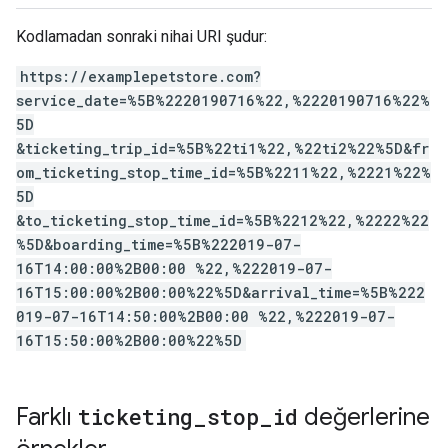
Kodlamadan sonraki nihai URI şudur:
https://examplepetstore.com?
service_date=%5B%2220190716%22,%2220190716%22%
5D
&ticketing_trip_id=%5B%22ti1%22,%22ti2%22%5D&fr
om_ticketing_stop_time_id=%5B%2211%22,%2221%22%
5D
&to_ticketing_stop_time_id=%5B%2212%22,%2222%22
%5D&boarding_time=%5B%222019-07-
16T14:00:00%2B00:00 %22,%222019-07-
16T15:00:00%2B00:00%22%5D&arrival_time=%5B%222
019-07-16T14:50:00%2B00:00 %22,%222019-07-
16T15:50:00%2B00:00%22%5D
Farklı
ticketing
_
stop
_
id
değerlerine