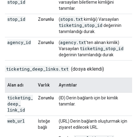
stop
_
id
varsayılan biletleme kimliğini
tanımlar.
stop
_
id
stops
.
txt
Zorunlu
(
kimliği) Varsayılan
ticketing
_
stop
_
id
değerinin
tanımlandığı durak.
agency
_
id
agency
.
txt
Zorunlu
(
'ten alınan kimlik)
ticketing
_
stop
_
id
Varsayılan
değerinin tanımlandığı durak
ticketing_deep_links.txt
(dosya eklendi)
Alan adı
Varlık
Ayrıntılar
ticketing
_
Zorunlu
(ID) Derin bağlantı için bir kimlik
deep
_
tanımlar.
link
_
id
web
_
url
İsteğe
(URL) Derin bağlantı oluşturmak için
bağlı
ziyaret edilecek URL.