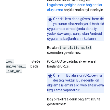
hakkında daha fazla bilgi için
Uygulama içeriğine derin bağlantılar
oluşturma
başlıklı makaleyi inceleyin.
Öneri:
Hem daha güvenli hem de
yolcunun cihazında yerel Android
uygulaması olmadığında daha iyi
yedek davranışa sahip olan Android
uygulama bağlantılarını kullanın.
translations.txt
Bu alan
üzerinden çevrilemez.
ios
_
İsteğe
(URL) iOS'te çağrılacak evrensel
universal
_
bağlı
bağlantı URL'si.
link
_
url
Önemli:
Bu alan için URL çevirisi
desteği yoktur. Bu nedenle, dil
algılama işlemini alıcı web sitesi veya
uygulama yapmalıdır.
Boş bırakılırsa derin bağlantı iOS'te
gösterilmez.