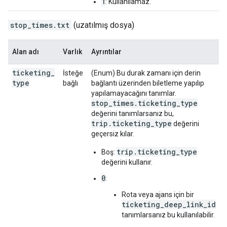
1
: Kullanılamaz.
stop_times.txt
(uzatılmış dosya)
Alan adı
Varlık
Ayrıntılar
ticketing
_
İsteğe
(Enum) Bu durak zamanı için derin
type
bağlı
bağlantı üzerinden biletleme yapılıp
yapılamayacağını tanımlar.
stop_times.ticketing_type
değerini tanımlarsanız bu,
trip.ticketing_type
değerini
geçersiz kılar.
trip.ticketing_type
Boş:
değerini kullanır.
0
:
Rota veya ajans için bir
ticketing_deep_link_id
tanımlarsanız bu kullanılabilir.