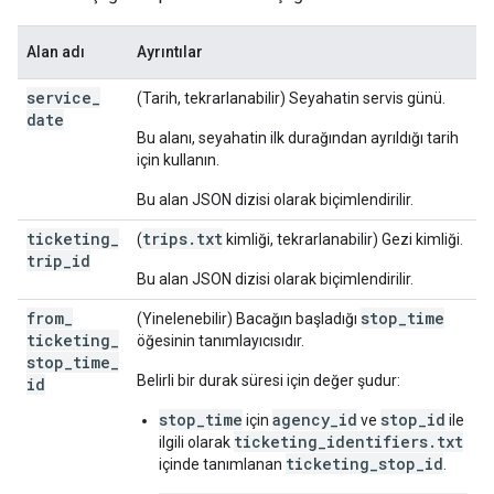
Alan adı
Ayrıntılar
service
_
(Tarih, tekrarlanabilir) Seyahatin servis günü.
date
Bu alanı, seyahatin ilk durağından ayrıldığı tarih
için kullanın.
Bu alan JSON dizisi olarak biçimlendirilir.
ticketing
_
trips.txt
(
kimliği, tekrarlanabilir) Gezi kimliği.
trip
_
id
Bu alan JSON dizisi olarak biçimlendirilir.
from
_
stop_time
(Yinelenebilir) Bacağın başladığı
ticketing
_
öğesinin tanımlayıcısıdır.
stop
_
time
_
Belirli bir durak süresi için değer şudur:
id
stop_time
agency_id
stop_id
için
ve
ile
ticketing_identifiers.txt
ilgili olarak
ticketing_stop_id
içinde tanımlanan
.