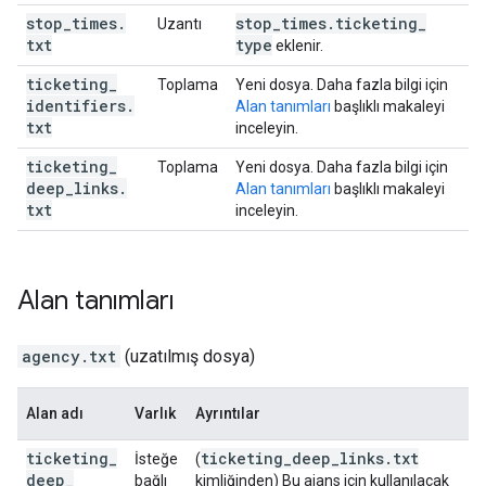
stop
_
times
.
stop
_
times
.
ticketing
_
Uzantı
txt
type
eklenir.
ticketing
_
Toplama
Yeni dosya. Daha fazla bilgi için
identifiers
.
Alan tanımları
başlıklı makaleyi
txt
inceleyin.
ticketing
_
Toplama
Yeni dosya. Daha fazla bilgi için
deep
_
links
.
Alan tanımları
başlıklı makaleyi
txt
inceleyin.
Alan tanımları
agency.txt
(uzatılmış dosya)
Alan adı
Varlık
Ayrıntılar
ticketing
_
ticketing_deep_links.txt
İsteğe
(
deep
_
bağlı
kimliğinden) Bu ajans için kullanılacak