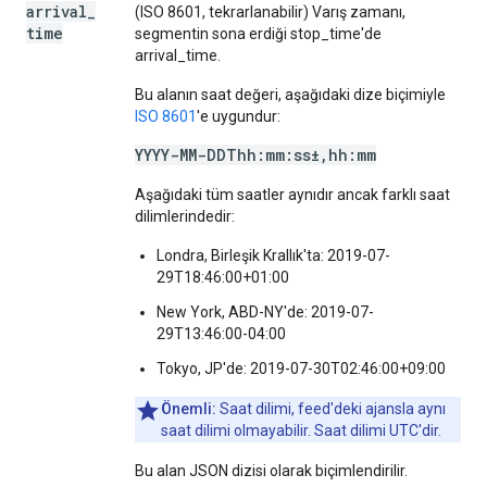
arrival
_
(ISO 8601, tekrarlanabilir) Varış zamanı,
time
segmentin sona erdiği stop_time'de
arrival_time.
Bu alanın saat değeri, aşağıdaki dize biçimiyle
ISO 8601
'e uygundur:
YYYY-MM-DDThh:mm:ss±,hh:mm
Aşağıdaki tüm saatler aynıdır ancak farklı saat
dilimlerindedir:
Londra, Birleşik Krallık'ta: 2019-07-
29T18:46:00+01:00
New York, ABD-NY'de: 2019-07-
29T13:46:00-04:00
Tokyo, JP'de: 2019-07-30T02:46:00+09:00
Önemli:
Saat dilimi, feed'deki ajansla aynı
saat dilimi olmayabilir. Saat dilimi UTC'dir.
Bu alan JSON dizisi olarak biçimlendirilir.