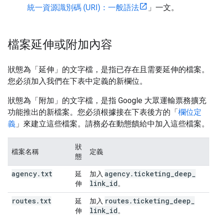
統一資源識別碼 (URI)：一般語法
」一文。
檔案延伸或附加內容
狀態為「延伸」
的文字檔，是指已存在且需要延伸的檔案。
您必須加入我們在下表中定義的新欄位。
狀態為「附加」
的文字檔，是指 Google 大眾運輸票務擴充
功能推出的新檔案。您必須根據接在下表後方的「
欄位定
義
」來建立這些檔案。請務必在動態饋給中加入這些檔案。
狀
檔案名稱
定義
態
agency
.
txt
agency
.
ticketing
_
deep
_
延
加入
link
_
id
伸
。
routes
.
txt
routes
.
ticketing
_
deep
_
延
加入
link
_
id
伸
。