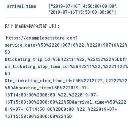
arrival
_
time
["2019-07-16T14:50:00+00:00"
,
"2019-07-16T15:50:00+00:00"]
以下是編碼後的最終 URI：
https://examplepetstore.com?
service_date=%5B%2220190716%22,%2220190716%22%
5D
&ticketing_trip_id=%5B%22ti1%22,%22ti2%22%5D&fr
om_ticketing_stop_time_id=%5B%2211%22,%2221%22%
5D
&to_ticketing_stop_time_id=%5B%2212%22,%2222%22
%5D&boarding_time=%5B%222019-07-
16T14:00:00%2B00:00 %22,%222019-07-
16T15:00:00%2B00:00%22%5D&arrival_time=%5B%222
019-07-16T14:50:00%2B00:00 %22,%222019-07-
16T15:50:00%2B00:00%22%5D