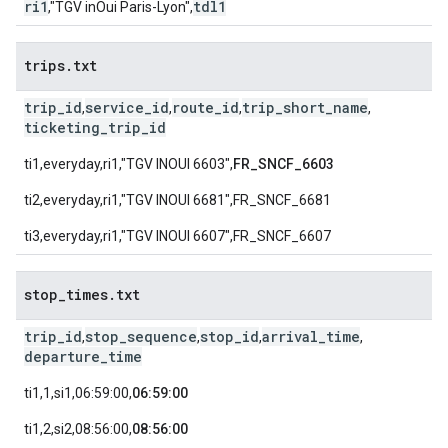
ri1
tdl1
,"TGV inOui Paris-Lyon",
trips
.
txt
trip_id
service_id
route_id
trip_short_name
,
,
,
,
ticketing_trip_id
ti1,everyday,ri1,"TGV INOUI 6603",
FR_SNCF_6603
ti2,everyday,ri1,"TGV INOUI 6681",FR_SNCF_6681
ti3,everyday,ri1,"TGV INOUI 6607",FR_SNCF_6607
stop
_
times
.
txt
trip_id
stop_sequence
stop_id
arrival_time
,
,
,
,
departure_time
ti1,1,si1,06:59:00,
06:59:00
ti1,2,si2,08:56:00,
08:56:00