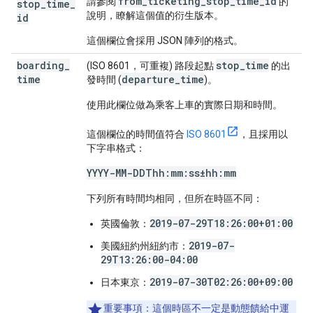
from_ticketing_stop_time_id
請參閱
的
stop
_
time
_
說明，瞭解這個值的衍生版本。
id
這個欄位會採用 JSON 陣列的格式。
boarding
_
stop_time
(ISO 8601，可重複) 路段起點
的出
time
departure_time
發時間 (
)。
使用此欄位做為乘客上車的實際日期和時間。
這個欄位的時間值符合
ISO 8601
，且採用以
下字串格式：
YYYY-MM-DDThh:mm:ss±hh:mm
下列所有時間均相同，但所在時區不同：
2019-07-29T18:26:00+01:00
英國倫敦：
2019-07-
美國紐約州紐約市：
29T13:26:00-04:00
2019-07-30T02:26:00+09:00
日本東京：
重要事項：
這個時區不一定是動態饋給中運