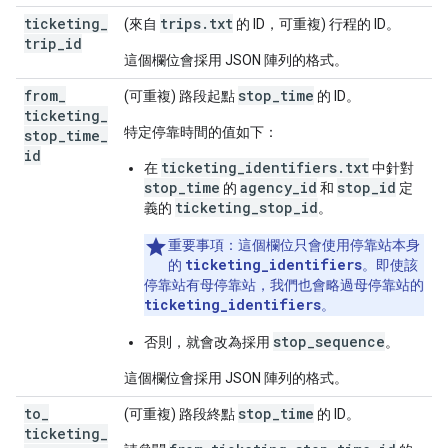
ticketing
_
trips.txt
(來自
的 ID，可重複) 行程的 ID。
trip
_
id
這個欄位會採用 JSON 陣列的格式。
from
_
stop_time
(可重複) 路段起點
的 ID。
ticketing
_
特定停靠時間的值如下：
stop
_
time
_
id
ticketing_identifiers.txt
在
中針對
stop_time
agency_id
stop_id
的
和
定
ticketing_stop_id
義的
。
重要事項：
這個欄位只會使用停靠站本身
ticketing_identifiers
的
。即使該
停靠站有母停靠站，我們也會略過母停靠站的
ticketing_identifiers
。
stop_sequence
否則，就會改為採用
。
這個欄位會採用 JSON 陣列的格式。
to
_
stop_time
(可重複) 路段終點
的 ID。
ticketing
_