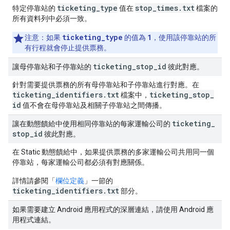
ticketing_type
stop_times.txt
特定停靠站的
值在
檔案的
所有資料列中必須一致。
ticketing_type
1
注意：
如果
的值為
，使用該停靠站的所
有行程就會停止提供票務。
ticketing
_
stop
_
id
讓母停靠站和子停靠站的
彼此對應。
針對需要提供票務的所有母停靠站和子停靠站進行對應。在
ticketing
_
identifiers
.
txt
ticketing
_
stop
_
檔案中，
id
值不會在母停靠站及相關子停靠站之間傳播。
ticketing
_
讓在動態饋給中使用相同停靠站的每家運輸公司的
stop
_
id
彼此對應。
在 Static 動態饋給中，如果提供票務的多家運輸公司共用同一個
停靠站，每家運輸公司都必須有對應關係。
詳情請參閱「
欄位定義
」一節的
ticketing_identifiers.txt
部分。
如果需要建立 Android 應用程式的深層連結，請使用 Android 應
用程式連結。