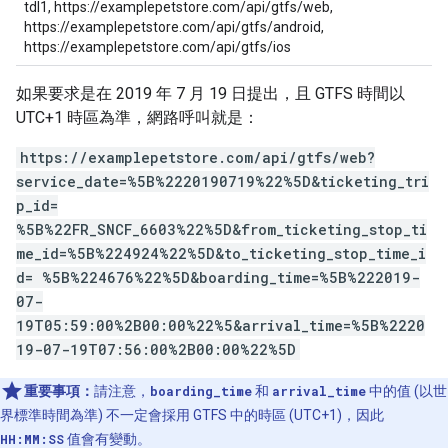
tdl1, https://examplepetstore.com/api/gtfs/web,
https://examplepetstore.com/api/gtfs/android,
https://examplepetstore.com/api/gtfs/ios
如果要求是在 2019 年 7 月 19 日提出，且 GTFS 時間以
UTC+1 時區為準，網路呼叫就是：
https://examplepetstore.com/api/gtfs/web?
service_date=%5B%2220190719%22%5D&ticketing_tri
p_id=
%5B%22FR_SNCF_6603%22%5D&from_ticketing_stop_ti
me_id=%5B%224924%22%5D&to_ticketing_stop_time_i
d= %5B%224676%22%5D&boarding_time=%5B%222019-
07-
19T05:59:00%2B00:00%22%5&arrival_time=%5B%2220
19-07-19T07:56:00%2B00:00%22%5D
重要事項：
請注意，
boarding_time
和
arrival_time
中的值 (以世
界標準時間為準) 不一定會採用 GTFS 中的時區 (UTC+1)，因此
HH:MM:SS
值會有變動。