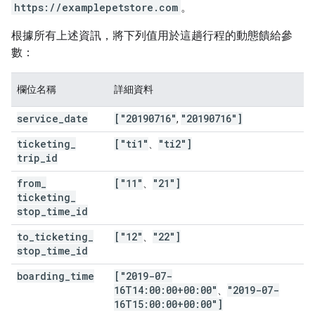
https://examplepetstore.com
。
根據所有上述資訊，將下列值用於這趟行程的動態饋給參
數：
欄位名稱
詳細資料
service
_
date
["20190716"
"20190716"]
,
ticketing
_
["ti1"
"ti2"]
、
trip
_
id
from
_
["11"
"21"]
、
ticketing
_
stop
_
time
_
id
to
_
ticketing
_
["12"
"22"]
、
stop
_
time
_
id
boarding
_
time
["2019-07-
16T14:00:00+00:00"
"2019-07-
、
16T15:00:00+00:00"]