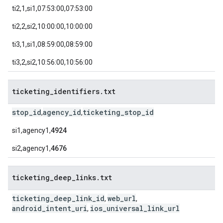
ti2,1,si1,07:53:00,07:53:00
ti2,2,si2,10:00:00,10:00:00
ti3,1,si1,08:59:00,08:59:00
ti3,2,si2,10:56:00,10:56:00
ticketing
_
identifiers
.
txt
stop_id
agency_id
ticketing_stop_id
,
,
si1,agency1,
4924
si2,agency1,
4676
ticketing
_
deep
_
links
.
txt
ticketing_deep_link_id
web_url
,
,
android_intent_uri
ios_universal_link_url
,