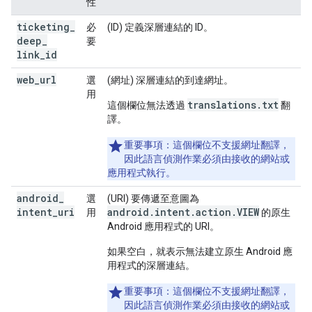
性
ticketing
_
必
(ID) 定義深層連結的 ID。
deep
_
要
link
_
id
web
_
url
選
(網址) 深層連結的到達網址。
用
translations.txt
這個欄位無法透過
翻
譯。
重要事項：
這個欄位不支援網址翻譯，
因此語言偵測作業必須由接收的網站或
應用程式執行。
android
_
選
(URI) 要傳遞至意圖為
intent
_
uri
android.intent.action.VIEW
用
的原生
Android 應用程式的 URI。
如果空白，就表示無法建立原生 Android 應
用程式的深層連結。
重要事項：
這個欄位不支援網址翻譯，
因此語言偵測作業必須由接收的網站或