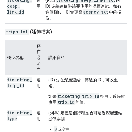
ticketing
_
ticketing
_
deep
_
links
.
txt
選
(來自
的
deep
_
用
ID) 定義這條路線要使用的深層連結。如有
link
_
id
agency
.
txt
這個欄位，則會覆寫
中的欄
位。
trips.txt
(延伸檔案)
存
在
欄位名稱
必
詳細資料
要
性
ticketing
_
選
(ID) 要在深層連結中傳遞的 ID，可以重
trip
_
id
用
複。
ticketing_trip_id
如果
空白，系統會
trip_id
改用
的值。
ticketing
_
選
(列舉) 定義這個行程是否可透過深層連結
type
用
提供票務：
0
或空白：