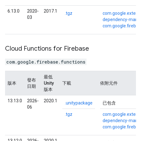
6.13.0
2020-
2017.1
.tgz
com.google.externa
03
dependency-mana
com.google.fireba
Cloud Functions for Firebase
com.google.firebase.functions
最低
發布
版本
Unity
下載
依附元件
日期
版本
13.13.0
2026-
2020.1
.unitypackage
已包含
06
.tgz
com.google.externa
dependency-mana
com.google.fireba
13.12.0
2026-
2020.1