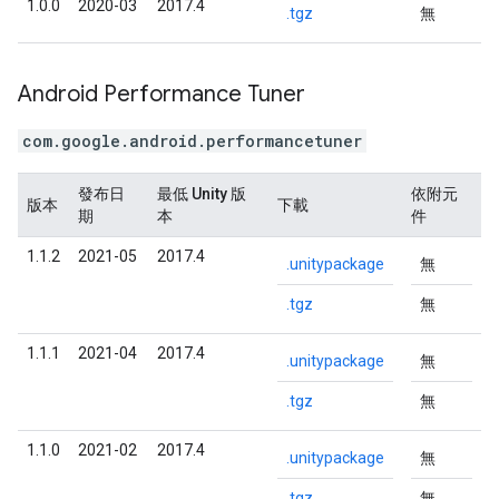
1.0.0
2020-03
2017.4
.tgz
無
Android Performance Tuner
com.google.android.performancetuner
發布日
最低 Unity 版
依附元
版本
下載
期
本
件
1.1.2
2021-05
2017.4
.unitypackage
無
.tgz
無
1.1.1
2021-04
2017.4
.unitypackage
無
.tgz
無
1.1.0
2021-02
2017.4
.unitypackage
無
.tgz
無