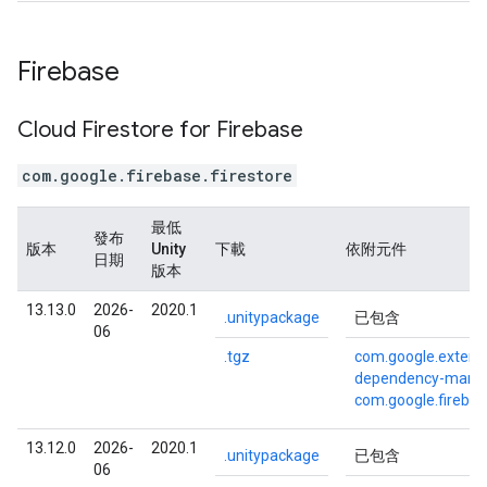
Firebase
Cloud Firestore for Firebase
com.google.firebase.firestore
最低
發布
版本
Unity
下載
依附元件
日期
版本
13.13.0
2026-
2020.1
.unitypackage
已包含
06
.tgz
com.google.externa
dependency-mana
com.google.fireba
13.12.0
2026-
2020.1
.unitypackage
已包含
06