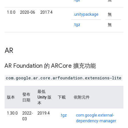
1.0.0
2020-06
2017.4
.unitypackage
無
.tgz
無
AR
AR Foundation 的 ARCore 擴充功能
com.google.ar.core.arfoundation.extensions-lite
最低
發布
版本
Unity 版
下載
依附元件
日期
本
1.30.0
2022-
2019.4
.tgz
com.google.external-
03
dependency-manager