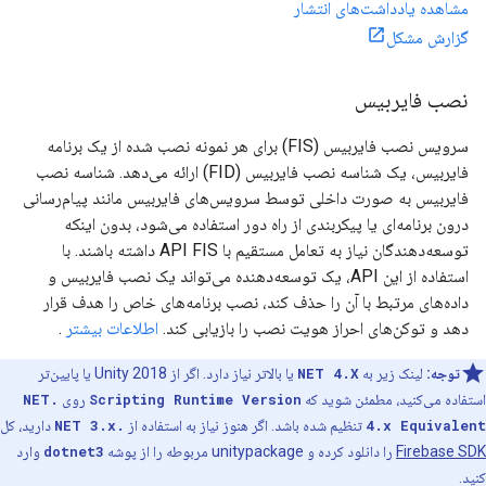
مشاهده یادداشت‌های انتشار
گزارش مشکل
نصب فایربیس
سرویس نصب فایربیس (FIS) برای هر نمونه نصب شده از یک برنامه
فایربیس، یک شناسه نصب فایربیس (FID) ارائه می‌دهد. شناسه نصب
فایربیس به صورت داخلی توسط سرویس‌های فایربیس مانند پیام‌رسانی
درون برنامه‌ای یا پیکربندی از راه دور استفاده می‌شود، بدون اینکه
توسعه‌دهندگان نیاز به تعامل مستقیم با API FIS داشته باشند. با
استفاده از این API، یک توسعه‌دهنده می‌تواند یک نصب فایربیس و
داده‌های مرتبط با آن را حذف کند، نصب برنامه‌های خاص را هدف قرار
دهد و توکن‌های احراز هویت نصب را بازیابی کند.
اطلاعات بیشتر
.
توجه:
لینک زیر به
NET 4.X
یا بالاتر نیاز دارد. اگر از Unity 2018 یا پایین‌تر
استفاده می‌کنید، مطمئن شوید که
Scripting Runtime Version
روی
.NET
4.x Equivalent
تنظیم شده باشد. اگر هنوز نیاز به استفاده از
.NET 3.x
دارید، کل
Firebase SDK
را دانلود کرده و unitypackage مربوطه را از پوشه
dotnet3
وارد
کنید.