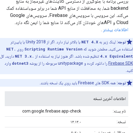
بررسی برنامه با جلوگیری از دسترسی کلاینت‌های غیرمجاز به منابع
backend شما، به محافظت از منابع API شما در برابر سوءاستفاده کمک
می‌کند. این سرویس با سرویس‌های Firebase، سرویس‌های Google
Cloud و APIهای خودتان کار می‌کند تا منابع شما را ایمن نگه دارد.
اطلاعات بیشتر
.
توجه:
لینک زیر به
NET 4.X
یا بالاتر نیاز دارد. اگر از Unity 2018 یا پایین‌تر
استفاده می‌کنید، مطمئن شوید که
Scripting Runtime Version
روی
.NET
4.x Equivalent
تنظیم شده باشد. اگر هنوز نیاز به استفاده از
.NET 3.x
دارید، کل
Firebase SDK
را دانلود کرده و unitypackage مربوطه را از پوشه
dotnet3
وارد
کنید.
توجه:
همه SDK های Firebase باید روی یک نسخه باشند.
اطلاعات آخرین نسخه
نام بسته:
com.google.firebase.app-check
نسخه:
۱۳.۱۳.۰
حداقل نسخه یونیتی:
۲۰۲۰.۱