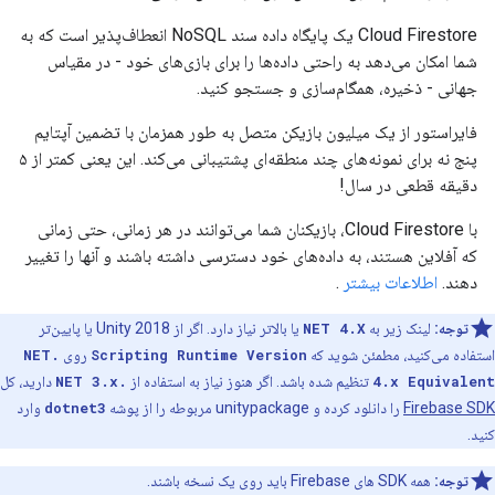
Cloud Firestore یک پایگاه داده سند NoSQL انعطاف‌پذیر است که به
شما امکان می‌دهد به راحتی داده‌ها را برای بازی‌های خود - در مقیاس
جهانی - ذخیره، همگام‌سازی و جستجو کنید.
فایراستور از یک میلیون بازیکن متصل به طور همزمان با تضمین آپتایم
پنج نه برای نمونه‌های چند منطقه‌ای پشتیبانی می‌کند. این یعنی کمتر از ۵
دقیقه قطعی در سال!
با Cloud Firestore، بازیکنان شما می‌توانند در هر زمانی، حتی زمانی
که آفلاین هستند، به داده‌های خود دسترسی داشته باشند و آنها را تغییر
دهند.
اطلاعات بیشتر
.
توجه:
لینک زیر به
NET 4.X
یا بالاتر نیاز دارد. اگر از Unity 2018 یا پایین‌تر
استفاده می‌کنید، مطمئن شوید که
Scripting Runtime Version
روی
.NET
4.x Equivalent
تنظیم شده باشد. اگر هنوز نیاز به استفاده از
.NET 3.x
دارید، کل
Firebase SDK
را دانلود کرده و unitypackage مربوطه را از پوشه
dotnet3
وارد
کنید.
توجه:
همه SDK های Firebase باید روی یک نسخه باشند.