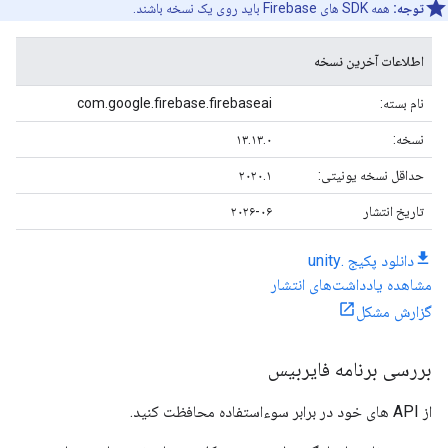
توجه:
همه SDK های Firebase باید روی یک نسخه باشند.
اطلاعات آخرین نسخه
نام بسته:
com.google.firebase.firebaseai
نسخه:
۱۳.۱۳.۰
حداقل نسخه یونیتی:
۲۰۲۰.۱
تاریخ انتشار
۲۰۲۶-۰۶
دانلود پکیج .unity
مشاهده یادداشت‌های انتشار
گزارش مشکل
بررسی برنامه فایربیس
از API های خود در برابر سوءاستفاده محافظت کنید.