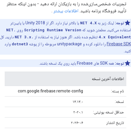
تجربیات شخصی‌سازی‌شده را به بازیکنان ارائه دهید - بدون اینکه منتظر
تأیید فروشگاه برنامه باشید.
اطلاعات بیشتر
.
توجه:
لینک زیر به
NET 4.X
یا بالاتر نیاز دارد. اگر از Unity 2018 یا پایین‌تر
استفاده می‌کنید، مطمئن شوید که
Scripting Runtime Version
روی
.NET
4.x Equivalent
تنظیم شده باشد. اگر هنوز نیاز به استفاده از
.NET 3.x
دارید، کل
Firebase SDK
را دانلود کرده و unitypackage مربوطه را از پوشه
dotnet3
وارد
کنید.
توجه:
همه SDK های Firebase باید روی یک نسخه باشند.
اطلاعات آخرین نسخه
نام بسته:
com.google.firebase.remote-config
نسخه:
۱۳.۱۳.۰
حداقل نسخه یونیتی:
۲۰۲۰.۱
تاریخ انتشار
۲۰۲۶-۰۶