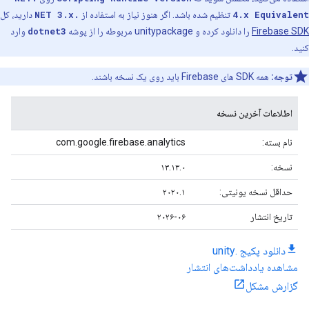
4.x Equivalent
تنظیم شده باشد. اگر هنوز نیاز به استفاده از
.NET 3.x
دارید، کل
Firebase SDK
را دانلود کرده و unitypackage مربوطه را از پوشه
dotnet3
وارد
کنید.
توجه:
همه SDK های Firebase باید روی یک نسخه باشند.
اطلاعات آخرین نسخه
نام بسته:
com.google.firebase.analytics
نسخه:
۱۳.۱۳.۰
حداقل نسخه یونیتی:
۲۰۲۰.۱
تاریخ انتشار
۲۰۲۶-۰۶
دانلود پکیج .unity
مشاهده یادداشت‌های انتشار
گزارش مشکل