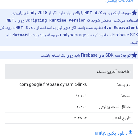
توجه:
لینک زیر به
NET 4.X
یا بالاتر نیاز دارد. اگر از Unity 2018 یا پایین‌تر
استفاده می‌کنید، مطمئن شوید که
Scripting Runtime Version
روی
.NET
4.x Equivalent
تنظیم شده باشد. اگر هنوز نیاز به استفاده از
.NET 3.x
دارید، کل
Firebase SDK
را دانلود کرده و unitypackage مربوطه را از پوشه
dotnet3
وارد
کنید.
توجه:
همه SDK های Firebase باید روی یک نسخه باشند.
اطلاعات آخرین نسخه
نام بسته:
com.google.firebase.dynamic-links
نسخه:
۱۲.۱۰.۱
حداقل نسخه یونیتی:
۲۰۲۰.۱
تاریخ انتشار
۲۰۲۵-۰۶
دانلود پکیج .unity