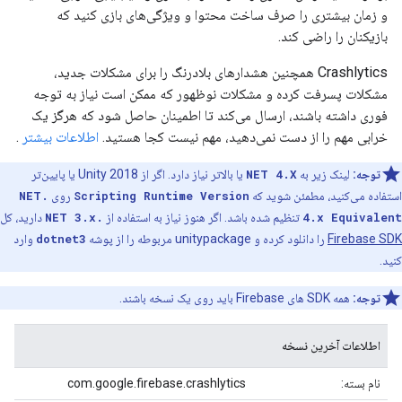
و زمان بیشتری را صرف ساخت محتوا و ویژگی‌های بازی کنید که
بازیکنان را راضی کند.
Crashlytics همچنین هشدارهای بلادرنگ را برای مشکلات جدید،
مشکلات پسرفت کرده و مشکلات نوظهور که ممکن است نیاز به توجه
فوری داشته باشند، ارسال می‌کند تا اطمینان حاصل شود که هرگز یک
خرابی مهم را از دست نمی‌دهید، مهم نیست کجا هستید.
اطلاعات بیشتر
.
توجه:
لینک زیر به
NET 4.X
یا بالاتر نیاز دارد. اگر از Unity 2018 یا پایین‌تر
استفاده می‌کنید، مطمئن شوید که
Scripting Runtime Version
روی
.NET
4.x Equivalent
تنظیم شده باشد. اگر هنوز نیاز به استفاده از
.NET 3.x
دارید، کل
Firebase SDK
را دانلود کرده و unitypackage مربوطه را از پوشه
dotnet3
وارد
کنید.
توجه:
همه SDK های Firebase باید روی یک نسخه باشند.
اطلاعات آخرین نسخه
نام بسته:
com.google.firebase.crashlytics