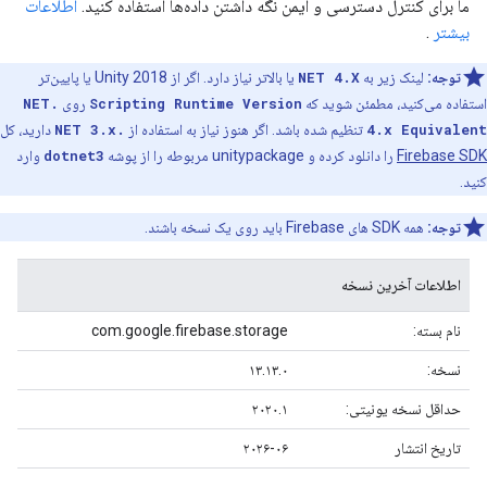
ما برای کنترل دسترسی و ایمن نگه داشتن داده‌ها استفاده کنید.
اطلاعات
بیشتر
.
توجه:
لینک زیر به
NET 4.X
یا بالاتر نیاز دارد. اگر از Unity 2018 یا پایین‌تر
استفاده می‌کنید، مطمئن شوید که
Scripting Runtime Version
روی
.NET
4.x Equivalent
تنظیم شده باشد. اگر هنوز نیاز به استفاده از
.NET 3.x
دارید، کل
Firebase SDK
را دانلود کرده و unitypackage مربوطه را از پوشه
dotnet3
وارد
کنید.
توجه:
همه SDK های Firebase باید روی یک نسخه باشند.
اطلاعات آخرین نسخه
نام بسته:
com.google.firebase.storage
نسخه:
۱۳.۱۳.۰
حداقل نسخه یونیتی:
۲۰۲۰.۱
تاریخ انتشار
۲۰۲۶-۰۶