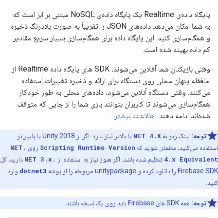
پایگاه داده‌ی Realtime یک پایگاه داده‌ی NoSQL مبتنی بر ابر است که
به شما امکان می‌دهد داده‌های JSON را تقریباً به صورت بلادرنگ ذخیره
و همگام‌سازی کنید. این پایگاه داده برای همگام‌سازی بسیار سریع مقادیر
کم داده بهینه شده است.
وقتی بازیکنان شما آفلاین می‌شوند، SDK های پایگاه داده Realtime از
حافظه پنهان محلی روی دستگاه برای ارائه و ذخیره تغییرات استفاده
می‌کنند. وقتی دستگاه آنلاین می‌شود، داده‌های محلی به طور خودکار
همگام‌سازی می‌شوند تا کاربران بتوانند بازی شما را از جایی که متوقف
شده‌اند ادامه دهند.
اطلاعات بیشتر
.
توجه:
لینک زیر به
NET 4.X
یا بالاتر نیاز دارد. اگر از Unity 2018 یا پایین‌تر
استفاده می‌کنید، مطمئن شوید که
Scripting Runtime Version
روی
.NET
4.x Equivalent
تنظیم شده باشد. اگر هنوز نیاز به استفاده از
.NET 3.x
دارید، کل
Firebase SDK
را دانلود کرده و unitypackage مربوطه را از پوشه
dotnet3
وارد
کنید.
توجه:
همه SDK های Firebase باید روی یک نسخه باشند.