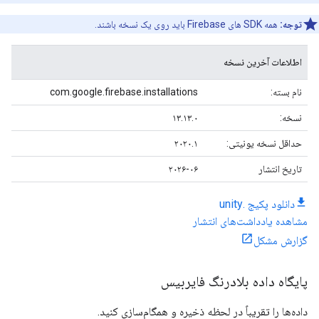
توجه:
همه SDK های Firebase باید روی یک نسخه باشند.
اطلاعات آخرین نسخه
نام بسته:
com.google.firebase.installations
نسخه:
۱۳.۱۳.۰
حداقل نسخه یونیتی:
۲۰۲۰.۱
تاریخ انتشار
۲۰۲۶-۰۶
دانلود پکیج .unity
مشاهده یادداشت‌های انتشار
گزارش مشکل
پایگاه داده بلادرنگ فایربیس
داده‌ها را تقریباً در لحظه ذخیره و همگام‌سازی کنید.