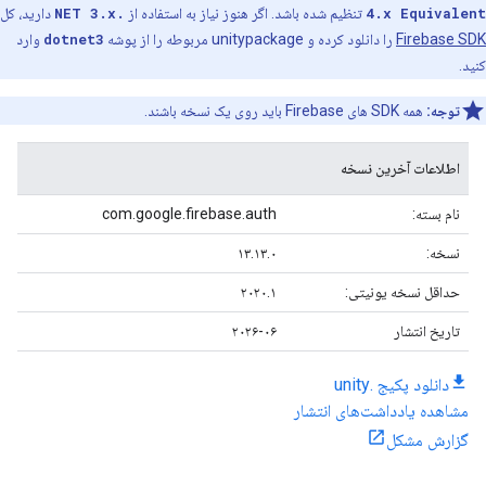
4.x Equivalent
تنظیم شده باشد. اگر هنوز نیاز به استفاده از
.NET 3.x
دارید، کل
Firebase SDK
را دانلود کرده و unitypackage مربوطه را از پوشه
dotnet3
وارد
کنید.
توجه:
همه SDK های Firebase باید روی یک نسخه باشند.
اطلاعات آخرین نسخه
نام بسته:
com.google.firebase.auth
نسخه:
۱۳.۱۳.۰
حداقل نسخه یونیتی:
۲۰۲۰.۱
تاریخ انتشار
۲۰۲۶-۰۶
دانلود پکیج .unity
مشاهده یادداشت‌های انتشار
گزارش مشکل