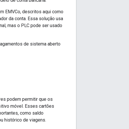
delo de conta bancária.
 em EMVCo, descritos aqui como
cador da conta. Essa solução usa
inal, mas o PLC pode ser usado
 pagamentos de sistema aberto
res podem permitir que os
sitivo móvel. Esses cartões
portantes, como saldo
u histórico de viagens.