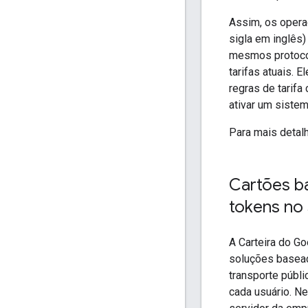
Assim, os opera
sigla em inglês)
mesmos protoco
tarifas atuais. 
regras de tarif
ativar um siste
Para mais detal
Cartões b
tokens no
A Carteira do Go
soluções basea
transporte públ
cada usuário. N