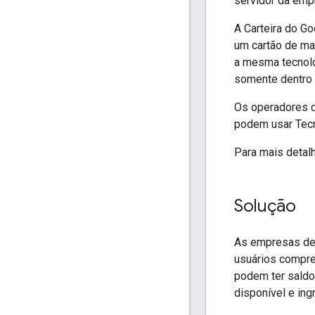
servidor da emp
A Carteira do G
um cartão de mar
a mesma tecnolo
somente dentro 
Os operadores d
podem usar Tecn
Para mais detal
Solução
As empresas de 
usuários compre
podem ter saldo
disponível e ing