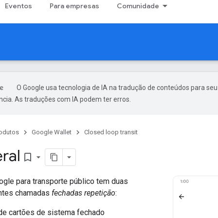
Eventos
Para empresas
Comunidade
O Google usa tecnologia de IA na tradução de conteúdos para seu
ncia. As traduções com IA podem ter erros.
odutos
Google Wallet
Closed loop transit
ral
bookmark_border
ogle para transporte público tem duas
entes chamadas
fechadas repetição
:
de cartões de sistema fechado