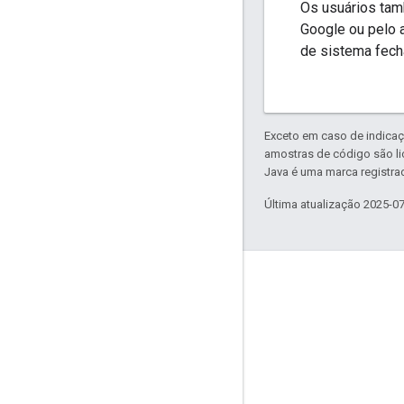
Os usuários tam
Google ou pelo a
de sistema fech
Exceto em caso de indicaç
amostras de código são l
Java é uma marca registrad
Última atualização 2025-0
Envolver
Google Developer Program
Google Developer Groups
Google Developer Experts
Accelerators