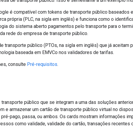
resa de transporte público. Isso é semelhante a um exemplo mo
oogle é compatível com tokens de transporte público baseados
ca própria (PLC, na sigla em inglês) e funciona como o identifi
gia do sistema aberto pagamentos pelo transporte para o term
da rede do empresa de transporte público.
e transporte público (PTOs, na sigla em inglês) que já aceitam
ologia baseada em EMVCo nos validadores de tarifas.
hes, consulte
Pré-requisitos
.
transporte público que se integram a uma das soluções anterio
m e armazenar um cartão de transporte público virtual no dispo
 pré-pago, passa, ou ambos. Os cards mostram informações im
ressos como validade, validade do cartão, transações recentes o