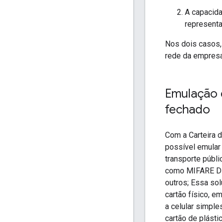
A capacida
representa
Nos dois casos,
rede da empresa
Emulação 
fechado
Com a Carteira d
possível emular
transporte públ
como MIFARE DE
outros; Essa so
cartão físico, e
a celular simpl
cartão de plásti