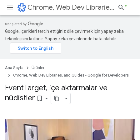
Chrome, Web Dev Libraries, and Guides - Google for Developers
Google, içerikleri tercih ettiğiniz dile çevirmek için yapay zeka
teknolojisini kullanır. Yapay zeka çevirilerinde hata olabilir.
Ana Sayfa
Ürünler
Chrome, Web Dev Libraries, and Guides - Google for Developers
Event
Target
,
içe aktarmalar ve
nüdistler
bookmark_border