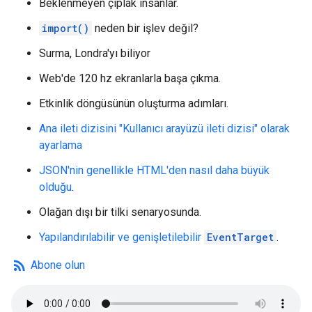
Beklenmeyen çıplak insanlar.
import()
neden bir işlev değil?
Surma, Londra'yı biliyor
Web'de 120 hz ekranlarla başa çıkma.
Etkinlik döngüsünün oluşturma adımları.
Ana ileti dizisini "Kullanıcı arayüzü ileti dizisi" olarak
ayarlama
JSON'nin genellikle HTML'den nasıl daha büyük
olduğu
.
Olağan dışı bir tilki senaryosunda.
Yapılandırılabilir ve genişletilebilir
EventTarget
.
rss_feed
Abone olun