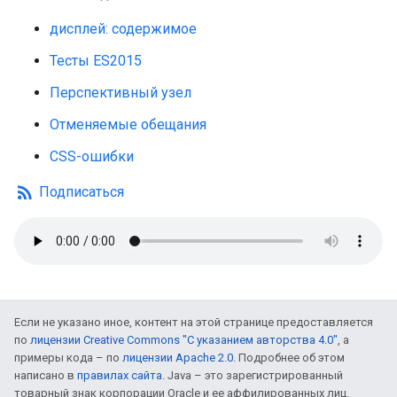
дисплей: содержимое
Тесты ES2015
Перспективный узел
Отменяемые обещания
CSS-ошибки
rss_feed
Подписаться
Если не указано иное, контент на этой странице предоставляется
по
лицензии Creative Commons "С указанием авторства 4.0"
, а
примеры кода – по
лицензии Apache 2.0
. Подробнее об этом
написано в
правилах сайта
. Java – это зарегистрированный
товарный знак корпорации Oracle и ее аффилированных лиц.