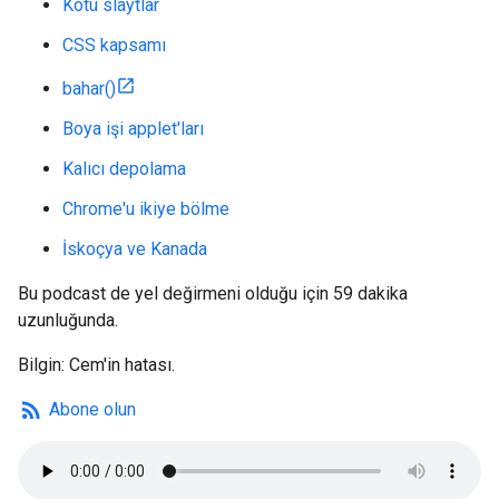
Kötü slaytlar
CSS kapsamı
bahar()
Boya işi applet'ları
Kalıcı depolama
Chrome'u ikiye bölme
İskoçya ve Kanada
Bu podcast de yel değirmeni olduğu için 59 dakika
uzunluğunda.
Bilgin: Cem'in hatası.
rss_feed
Abone olun