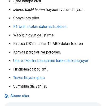
Jake kampa çıktı.
İzleme başlıklarının
heyecan verici dünyası.
Sosyal oto pilot.
F1 web siteleri daha hızlı olabilir
.
Web için oyun geliştirme.
Firefox OS'in mirası: 15 ABD doları telefon.
Kanvas parçaları ve parçaları.
Una ve Martin, birleştirme hakkında konuşuyor
.
Hindistan'da bağlantı.
Travis boyut raporu
Surma'nın diş yanlışı.
rss_feed
Abone olun