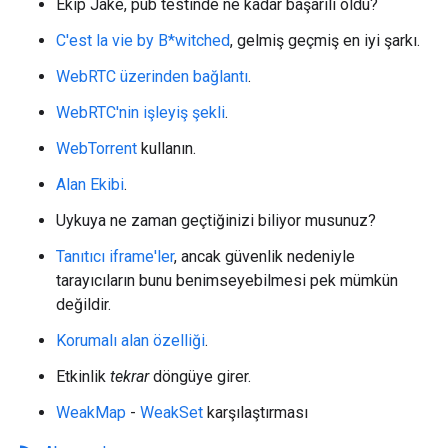
Ekip Jake, pub testinde ne kadar başarılı oldu?
C'est la vie by B*witched
, gelmiş geçmiş en iyi şarkı.
WebRTC üzerinden bağlantı
.
WebRTC'nin işleyiş şekli
.
WebTorrent
kullanın.
Alan Ekibi
.
Uykuya ne zaman geçtiğinizi biliyor musunuz?
Tanıtıcı iframe'ler
, ancak güvenlik nedeniyle
tarayıcıların bunu benimseyebilmesi pek mümkün
değildir.
Korumalı alan özelliği
.
Etkinlik
tekrar
döngüye girer.
WeakMap
-
WeakSet
karşılaştırması