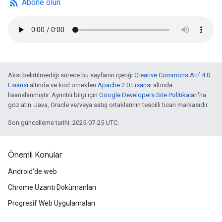
rss_feed
Abone olun
Aksi belirtilmediği sürece bu sayfanın içeriği
Creative Commons Atıf 4.0
Lisansı
altında ve kod örnekleri
Apache 2.0 Lisansı
altında
lisanslanmıştır. Ayrıntılı bilgi için
Google Developers Site Politikaları
'na
göz atın. Java, Oracle ve/veya satış ortaklarının tescilli ticari markasıdır.
Son güncelleme tarihi: 2025-07-25 UTC.
Önemli Konular
Android'de web
Chrome Uzantı Dokümanları
Progresif Web Uygulamaları