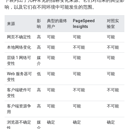
下表列出了几种常见的指标变化来源、它们对结果的典型影
响，以及它们在不同环境中可能发生的范围。
影
典型的最终
PageSpeed
对照实
来源
响
用户
Insights
验室
网页不确定性
高
可能
可能
可能
本地网络变化
高
可能
不可能
不可能
层级 1 网络可
媒
可能
可能
可能
变性
介
Web 服务器可
低
可能
可能
可能
变性
客户端硬件可
高
可能
不可能
不可能
变性
客户端资源争
高
可能
可能
不可能
用
浏览器不确定
媒
确定
确定
确定
性
介