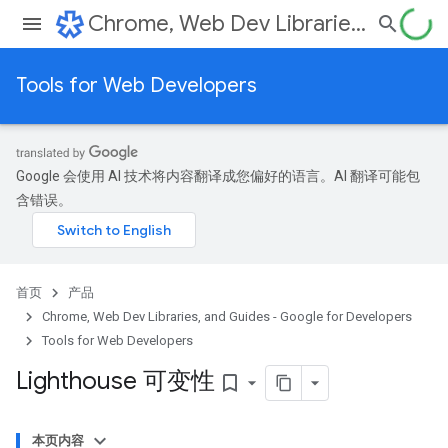
Chrome, Web Dev Libraries, and Guides - Google for Developers
Tools for Web Developers
Google 会使用 AI 技术将内容翻译成您偏好的语言。AI 翻译可能包
含错误。
首页
产品
Chrome, Web Dev Libraries, and Guides - Google for Developers
Tools for Web Developers
Lighthouse 可变性
bookmark_border
本页内容