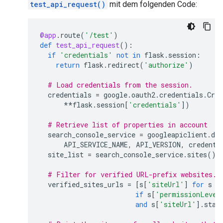
test_api_request()
mit dem folgenden Code:
@app
.
route
(
'/test'
)
def
test_api_request
():
if
'credentials'
not
in
flask
.
session
:
return
flask
.
redirect
(
'authorize'
)
# Load credentials from the session.
credentials
=
google
.
oauth2
.
credentials
.
Cred
**
flask
.
session
[
'credentials'
])
# Retrieve list of properties in account
search_console_service
=
googleapiclient
.
dis
API_SERVICE_NAME
,
API_VERSION
,
credenti
site_list
=
search_console_service
.
sites
()
.
# Filter for verified URL-prefix websites.
verified_sites_urls
=
[
s
[
'siteUrl'
]
for
s
i
if
s
[
'permissionLevel
and
s
[
'siteUrl'
]
.
star