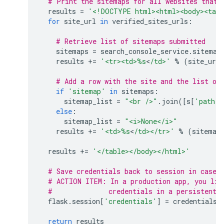
# Print the sitemaps for all websites that 
results
=
'<!DOCTYPE html><html><body><tabl
for
site_url
in
verified_sites_urls
:
# Retrieve list of sitemaps submitted
sitemaps
=
search_console_service
.
sitemap
results
+=
'<tr><td>
%s
<
/td>'
%
(
site_url
# Add a row with the site and the list of
if
'sitemap'
in
sitemaps
:
sitemap_list
=
"<br />"
.
join
([
s
[
'path'
]
else
:
sitemap_list
=
"<i>None</i>"
results
+=
'<td>
%s
<
/td></tr>'
%
(
sitemap
results
+=
'</table></body></html>'
# Save credentials back to session in case 
# ACTION ITEM: In a production app, you lik
#              credentials in a persistent 
flask
.
session
[
'credentials'
]
=
credentials_
return
results