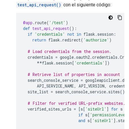
test_api_request()
con el siguiente código:
@app
.
route
(
'/test'
)
def
test_api_request
():
if
'credentials'
not
in
flask
.
session
:
return
flask
.
redirect
(
'authorize'
)
# Load credentials from the session.
credentials
=
google
.
oauth2
.
credentials
.
Cred
**
flask
.
session
[
'credentials'
])
# Retrieve list of properties in account
search_console_service
=
googleapiclient
.
dis
API_SERVICE_NAME
,
API_VERSION
,
credenti
site_list
=
search_console_service
.
sites
()
.
# Filter for verified URL-prefix websites.
verified_sites_urls
=
[
s
[
'siteUrl'
]
for
s
i
if
s
[
'permissionLevel
and
s
[
'siteUrl'
]
.
star