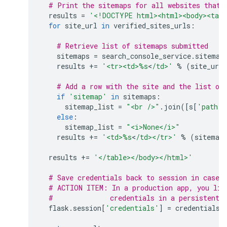
# Print the sitemaps for all websites that 
results
=
'<!DOCTYPE html><html><body><tabl
for
site_url
in
verified_sites_urls
:
# Retrieve list of sitemaps submitted
sitemaps
=
search_console_service
.
sitemap
results
+=
'<tr><td>
%s
<
/td>'
%
(
site_url
# Add a row with the site and the list of
if
'sitemap'
in
sitemaps
:
sitemap_list
=
"<br />"
.
join
([
s
[
'path'
]
else
:
sitemap_list
=
"<i>None</i>"
results
+=
'<td>
%s
<
/td></tr>'
%
(
sitemap
results
+=
'</table></body></html>'
# Save credentials back to session in case 
# ACTION ITEM: In a production app, you lik
#              credentials in a persistent 
flask
.
session
[
'credentials'
]
=
credentials_