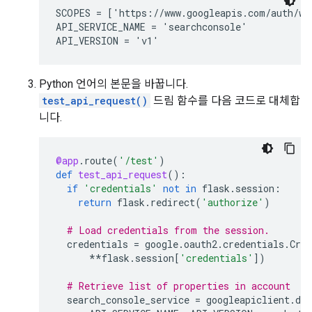
SCOPES = ['https://www.googleapis.com/auth/web
API_SERVICE_NAME = 'searchconsole'

Python 언어의 본문을 바꿉니다.
test_api_request()
드림 함수를 다음 코드로 대체합
니다.
@app
.
route
(
'/test'
)
def
test_api_request
():
if
'credentials'
not
in
flask
.
session
:
return
flask
.
redirect
(
'authorize'
)
# Load credentials from the session.
credentials
=
google
.
oauth2
.
credentials
.
Cred
**
flask
.
session
[
'credentials'
])
# Retrieve list of properties in account
search_console_service
=
googleapiclient
.
dis