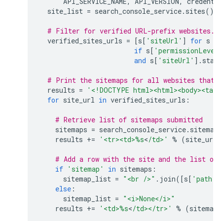
API_SERVICE_NAME
,
API_VERSION
,
credenti
site_list
=
search_console_service
.
sites
()
.
# Filter for verified URL-prefix websites.
verified_sites_urls
=
[
s
[
'siteUrl'
]
for
s
i
if
s
[
'permissionLevel
and
s
[
'siteUrl'
]
.
star
# Print the sitemaps for all websites that 
results
=
'<!DOCTYPE html><html><body><tabl
for
site_url
in
verified_sites_urls
:
# Retrieve list of sitemaps submitted
sitemaps
=
search_console_service
.
sitemap
results
+=
'<tr><td>
%s
<
/td>'
%
(
site_url
# Add a row with the site and the list of
if
'sitemap'
in
sitemaps
:
sitemap_list
=
"<br />"
.
join
([
s
[
'path'
]
else
:
sitemap_list
=
"<i>None</i>"
results
+=
'<td>
%s
<
/td></tr>'
%
(
sitemap