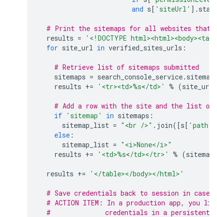
and
s
[
'siteUrl'
]
.
star
# Print the sitemaps for all websites that 
results
=
'<!DOCTYPE html><html><body><tabl
for
site_url
in
verified_sites_urls
:
# Retrieve list of sitemaps submitted
sitemaps
=
search_console_service
.
sitemap
results
+=
'<tr><td>
%s
<
/td>'
%
(
site_url
# Add a row with the site and the list of
if
'sitemap'
in
sitemaps
:
sitemap_list
=
"<br />"
.
join
([
s
[
'path'
]
else
:
sitemap_list
=
"<i>None</i>"
results
+=
'<td>
%s
<
/td></tr>'
%
(
sitemap
results
+=
'</table></body></html>'
# Save credentials back to session in case 
# ACTION ITEM: In a production app, you lik
#              credentials in a persistent 