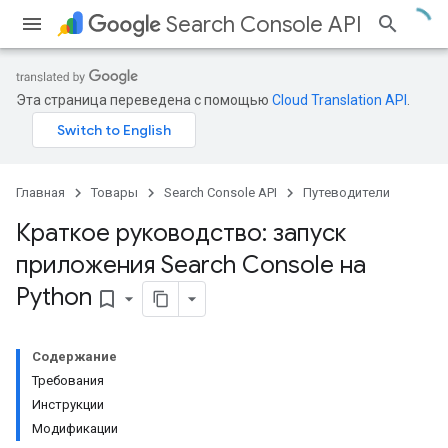
Search Console API
Эта страница переведена с помощью
Cloud Translation API
.
Главная
Товары
Search Console API
Путеводители
Краткое руководство: запуск
приложения Search Console на
Python
bookmark_border
Содержание
Требования
Инструкции
Модификации