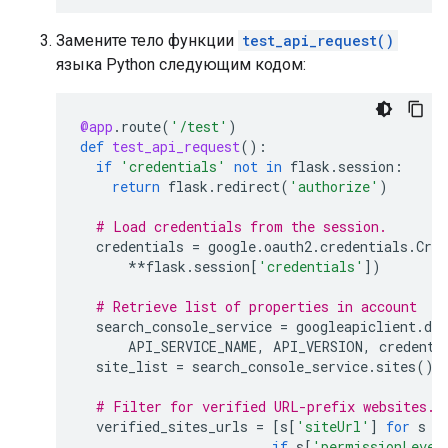
Замените тело функции
test_api_request()
языка Python следующим кодом:
@app
.
route
(
'/test'
)
def
test_api_request
():
if
'credentials'
not
in
flask
.
session
:
return
flask
.
redirect
(
'authorize'
)
# Load credentials from the session.
credentials
=
google
.
oauth2
.
credentials
.
Cred
**
flask
.
session
[
'credentials'
])
# Retrieve list of properties in account
search_console_service
=
googleapiclient
.
dis
API_SERVICE_NAME
,
API_VERSION
,
credenti
site_list
=
search_console_service
.
sites
()
.
# Filter for verified URL-prefix websites.
verified_sites_urls
=
[
s
[
'siteUrl'
]
for
s
i
if
s
[
'permissionLevel