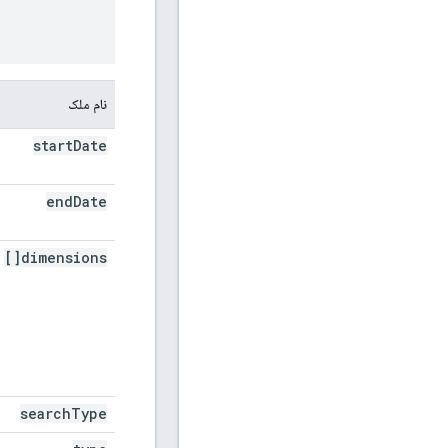
نام ملک
start
Date
end
Date
dimensions[]
search
Type