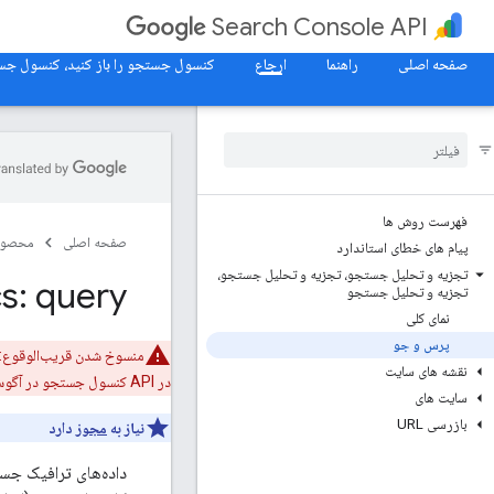
Search Console API
صفحه اصلی
راهنما
ارجاع
کنسول جستجو را باز کنید، کنسول جستج
فهرست روش ها
صفحه اصلی
محصول
پیام های خطای استاندارد
تجزیه و تحلیل جستجو، تجزیه و تحلیل جستجو،
s: query
تجزیه و تحلیل جستجو
نمای کلی
پرس و جو
نقشه های سایت
در API کنسول جستجو در آگوست ۲۰۲۶ منسوخ خواهیم کرد.
سایت های
بازرسی URL
نیاز به
مجوز
دارد
داده‌های ترافیک جس