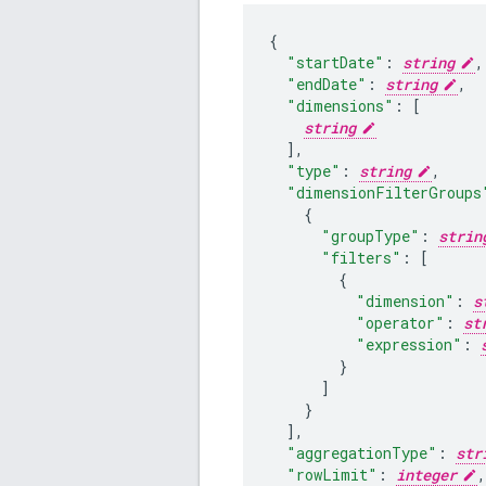
"startDate"
:
string
,
"endDate"
:
string
,
"dimensions"
:
[
string
],
"type"
:
string
,
"dimensionFilterGroups
"groupType"
:
strin
"filters"
:
[
"dimension"
:
s
"operator"
:
st
"expression"
:
]
],
"aggregationType"
:
str
"rowLimit"
:
integer
,