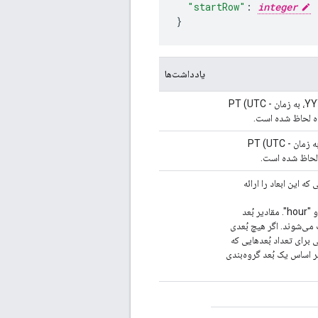
"startRow"
:
integer
}
یادداشت‌ها
زمان PT (UTC -
ده لحاظ شده است.
] تاریخ پایان بازه تاریخ درخواستی، با فرمت YYYY-MM-DD، به زمان PT (UTC -
 که این ابعاد را ارائه
مقادیر بُعد
می‌شوند. اگر هیچ بُعدی
رای تعداد بُعدهایی که
بر اساس یک بُعد گروه‌بندی