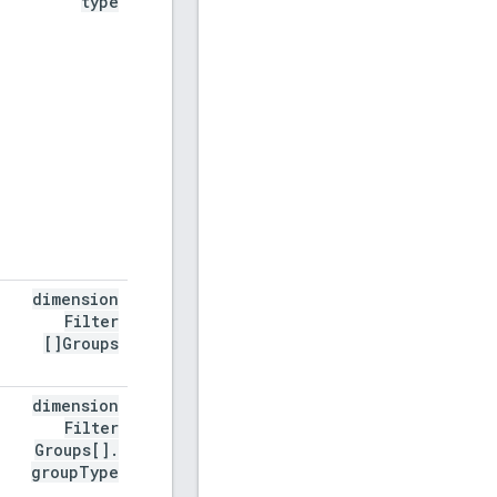
type
dimension
Filter
Groups[]
dimension
Filter
Groups[]
.
group
Type