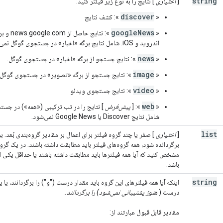
string
[
اختیاری
] نتایج را به نوع زیر فیلتر کنید:
discover
«
»: کشف نتایج
googleNews
«
اندروید و iOS. شامل نتایج برگه «اخبار» در جستجوی گوگل نمی‌شود.
news
«
»: نتایج جستجو از برگه «اخبار» در جستجوی گوگل.
image
«
»: نتایج جستجو از برگه «تصویر» در جستجوی گوگل.
video
«
»: نتایج جستجوی ویدئو
web
«
»: [
پیش‌فرض
] نتایج را در تب ترکیبی («همه») در جستج
شامل نتایج Discover یا Google News نمی‌شود.
list
[
اختیاری
] صفر یا چند گروه فیلتر برای اعمال بر مقادیر گروه‌بندی بُعد. 
برگردانده شود، همه گروه‌های فیلتر باید مطابقت داشته باشند. در یک گروه
مشخص کنید که آیا همه فیلترها باید مطابقت داشته باشند یا حداقل یکی از
باشد.
string
اینکه آیا همه فیلترهای این گروه باید مقدار درست ("و") را برگردانند، یا ی
درست (
هنوز پشتیبانی نمی‌شود) را برگردانند.
مقادیر قابل قبول عبارتند از: