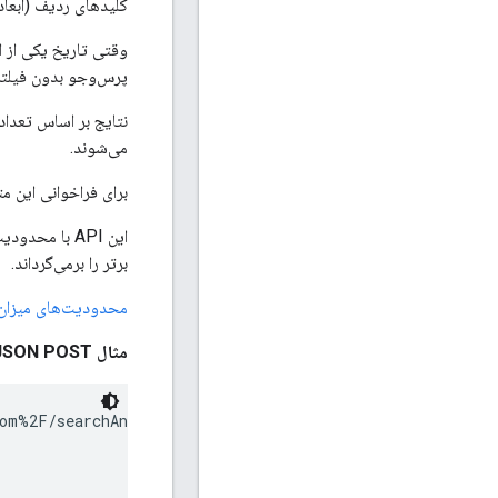
کلیدهای ردیف (ابعاد
وقتی تاریخ یکی از ا
پرس‌وجو بدون فیلتر 
نتایج بر اساس تعدا
می‌شوند.
برای فراخوانی این م
این API با 
برتر را برمی‌گرداند.
محدودیت‌های میزان د
مثال JSON POST:
om%2F/searchAnalytics/query?key={MY_API_KEY}
