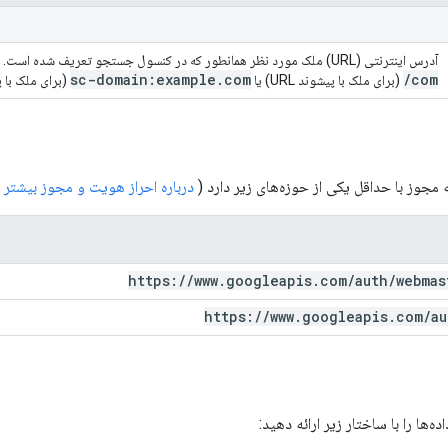
آدرس اینترنتی (URL) ملک مورد نظر همانطور که در کنسول جستجو تعریف شده است.
sc-domain:example
.
com
/
com
(برای ملک با پیشوند URL) یا
(برای ملک با پ
 مجوز با حداقل یکی از حوزه‌های زیر دارد (
درباره احراز هویت و مجوز بیشتر 
https:
/
/
www
.
googleapis
.
com
/
auth
/
webmas
https:
/
/
www
.
googleapis
.
com
/
au
‌ها را با ساختار زیر ارائه دهید: