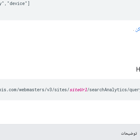
","device"]

کن
.
pis.com/webmasters/v3/sites/
siteUrl
/searchAnalytics/quer
توضیحات