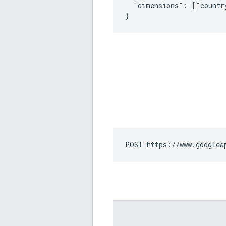
  "dimensions": ["country
}
POST https://www.googlea