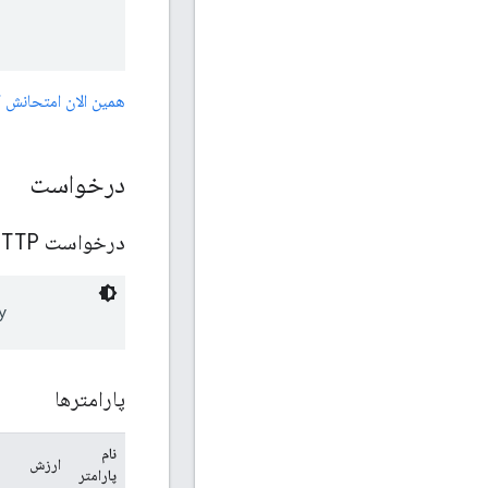
همین الان امتحانش 
درخواست
درخواست HTTP
y
پارامترها
نام
ارزش
پارامتر