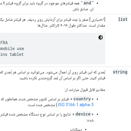
and
"
":
همه فیلترهای موجود در گروه باید برای گروه فیلتر t مقدار true را برگردانند.
ای. صادق باش.
list
[
اختیاری
] صفر یا چند فیلتر برای آزمایش روی ردیف. هر فیلتر شامل یک ن
مقدار است. حداکثر طول ۴۰۹۶ کاراکتر. مثال‌ها:
FRA

mobile use

ains tablet
string
بُعدی که این فیلتر روی آن اعمال می‌شود. می‌توانید بر اساس هر بُعدی 
فیلتر کنید، حتی اگر بر اساس آن بُعد گروه‌بندی نکرده باشید.
مقادیر قابل قبول عبارتند از:
country
«
»: فیلتر بر اساس کشور مشخص شده، همانطور که ب
ISO 3166-1 alpha-3
) مشخص شده است.
device
«
»: نتایج را بر اساس نوع دستگاه مشخص شده فیلتر م
شده:
دسکتاپ