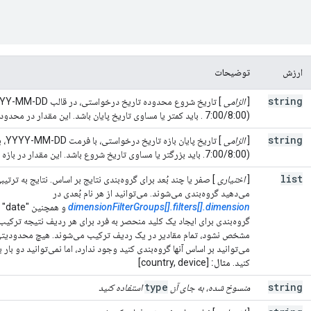
ارزش
توضیحات
string
[
الزامی
] تاریخ شروع محدوده تاریخ درخواستی، در قالب YYYY-MM-DD، به
7:00/8:00)
. باید کمتر یا مساوی تاریخ پایان باشد. این مقدار در محدو
string
[
الزامی
7:00/8:00). باید بزرگتر یا مساوی تاریخ شروع باشد. این مقدار در بازه لحاظ شده است.
list
[
اختیاری
] صفر یا چند بُعد برای گروه‌بندی نتایج بر اساس.
نتایج به ترتیبی
می‌دهید گروه‌بندی می‌شوند. می‌توانید از هر نام بُعدی در
dimensionFilterGroups[].filters[].dimension
و همچنین "date" و "hour".
گروه‌بندی برای ایجاد یک کلید منحصر به فرد برای هر ردیف نتیجه ترکیب 
مشخص نشود، تمام مقادیر در یک ردیف ترکیب می‌شوند. هیچ محدودیتی ب
می‌توانید بر اساس آنها گروه‌بندی کنید وجود ندارد، اما نمی‌توانید دو بار 
کنید.
مثال:
[country, device]
type
string
منسوخ شده، به جای آن
استفاده کنید