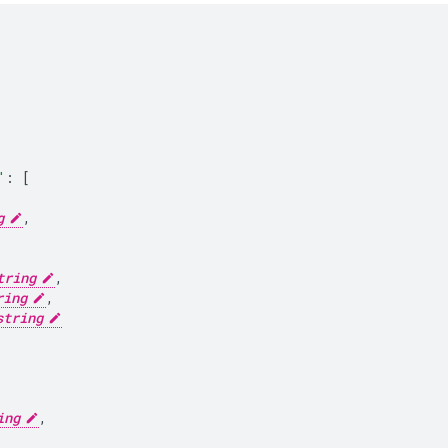
"
:
[
g
,
tring
,
ring
,
string
ing
,