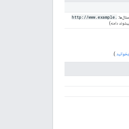
http:
/
/
www
.
example
.
مثال‌ها:
یشوند دامنه)
بخوانید
).