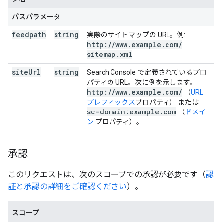
パスパラメータ
feedpath
string
実際のサイトマップの URL。例:
http:
/
/
www
.
example
.
com
/
sitemap
.
xml
site
Url
string
Search Console で定義されているプロ
パティの URL。次に例を示します。
http:
/
/
www
.
example
.
com
/
（
URL
プレフィックス
プロパティ） または
sc-domain:example
.
com
（
ドメイ
ン
プロパティ）。
承認
このリクエストは、次のスコープでの承認が必要です（
認
証と承認の詳細をご確認ください
）。
スコープ