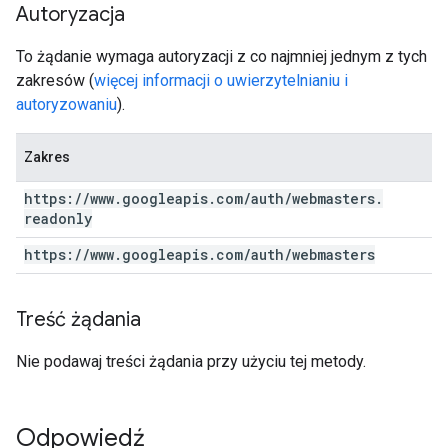
Autoryzacja
To żądanie wymaga autoryzacji z co najmniej jednym z tych
zakresów (
więcej informacji o uwierzytelnianiu i
autoryzowaniu
).
Zakres
https:
/
/
www
.
googleapis
.
com
/
auth
/
webmasters
.
readonly
https:
/
/
www
.
googleapis
.
com
/
auth
/
webmasters
Treść żądania
Nie podawaj treści żądania przy użyciu tej metody.
Odpowiedź