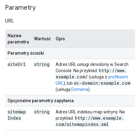
Parametry
URL
Nazwa
Wartość
Opis
parametru
Parametry ścieżki
site
Url
string
Adres URL usługi określony w Search
http:
/
/
www
.
Console. Na przykład:
example
.
com
/
(usługa z
prefiksem
sc-domain:example
.
com
URL
), lub
(usługę
Domena
).
Opcjonalne parametry zapytania
sitemap
string
Adres URL indeksu map witryny. Na
Index
http:
/
/
www
.
example
.
przykład:
com
/
sitemapindex
.
xml