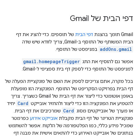
דפי הבית של Gmail
‫Gmail תומך בהצגת
דפי הבית
של תוספים. כדי להציג את דף
הבית המשותף של התוסף ב-Gmail, צריך לוודא שיש שדה
addOns.gmail
במניפסט של התוסף.
אפשר גם להוסיף את התג
gmail.homepageTrigger
למניפסט של התוסף כדי לספק דף בית ספציפי ל-Gmail.
בכל מקרה, אתם צריכים לספק את השם של פונקציית הפעלה של
דף הבית בפרויקט הסקריפט של התוסף. הפונקציה הזו מופעלת
באופן אוטומטי כדי ליצור את דף הבית של Gmail כשצריך. צריך
להטמיע את הפונקציה הזו כדי ליצור ולהחזיר אובייקט
Card
יחיד
או מערך של אובייקטים מסוג
Card
שמרכיבים את דף הבית.
פונקציית הטריגר של דף הבית מקבלת
אובייקט אירוע
כפרמטר
שמכיל מידע כללי, כמו הפלטפורמה של הלקוח. אפשר להשתמש
בנתונים של אובייקט האירוע כדי להתאים אישית את מבנה דף