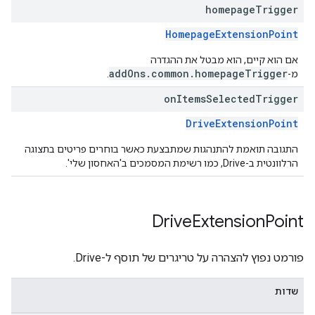
homepage
Trigger
HomepageExtensionPoint
אם הוא קיים, הוא מבטל את ההגדרה
addOns.common.homepageTrigger
מ-
.
on
Items
Selected
Trigger
DriveExtensionPoint
התגובה תואמת להתנהגות שמתבצעת כאשר בוחרים פריטים בתצוגה
הרלוונטית ב-Drive, כמו רשימת המסמכים ב'האחסון שלי'.
Drive
Extension
Point
פורמט נפוץ להצהרה על טריגרים של תוסף ל-Drive.
שדות