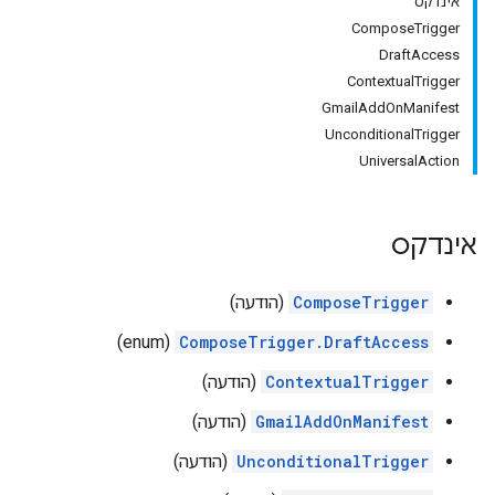
אינדקס
ComposeTrigger
DraftAccess
ContextualTrigger
GmailAddOnManifest
UnconditionalTrigger
UniversalAction
אינדקס
ComposeTrigger
(הודעה)
(enum)
ComposeTrigger.DraftAccess
ContextualTrigger
(הודעה)
GmailAddOnManifest
(הודעה)
UnconditionalTrigger
(הודעה)