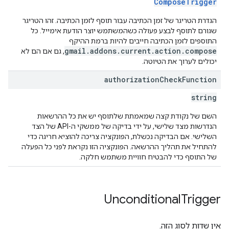
ComposeTrigger
הגדרת הטריגר של זמן הכתיבה עבור תוסף לזמן הכתיבה. זהו הטריגר
שגורם לתוסף לבצע פעולה כשהמשתמש יוצר הודעת אימייל. כל
התוספים לזמן הכתיבה חייבים להיות ברמת ההיקף
gmail.addons.current.action.compose
, גם אם הם לא
יכולים לערוך את הטיוטה.
authorization
Check
Function
string
השם של נקודת קצה שמאמתת שלתוסף יש את כל ההרשאות
הנדרשות מצד שלישי, על ידי בדיקה של ממשקי ה-API של הצד
השלישי. אם הבדיקה נכשלת, הפונקציה צריכה להוציא חריגה כדי
להתחיל את תהליך ההרשאה. הפונקציה הזו נקראת לפני כל הפעלה
של התוסף כדי להבטיח חוויית משתמש חלקה.
Unconditional
Trigger
אין שדות לסוג הזה.