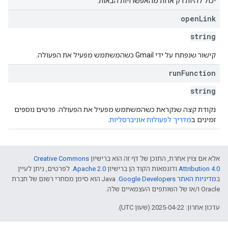
יכול להיות רק אחת מהאפשרויות הבאות:
open
Link
string
קישור שנפתח על ידי Gmail כשהמשתמש מפעיל את הפעולה.
run
Function
string
נקודת קצה שנקראת כשהמשתמש מפעיל את הפעולה. פרטים נוספים
זמינים ב
מדריך לפעולות אוניברסליות
.
אלא אם צוין אחרת, התוכן של דף זה הוא ברישיון
Creative Commons
Attribution 4.0
ודוגמאות הקוד הן ברישיון
Apache 2.0
. לפרטים, ניתן לעיין
ב
מדיניות האתר Google Developers‏
.‏ Java הוא סימן מסחרי רשום של חברת
Oracle ו/או של השותפים העצמאיים שלה.
עדכון אחרון: 2025-04-22 (שעון UTC).