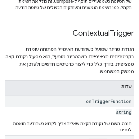
של הטיוטה כשמפעילים תוסף ל-Compose. זה כולל את רשימת
הקהל, כמו רשימת הנמענים והעותקים הכפולים של טיוטת הודעה.
Contextual
Trigger
הגדרת טריגר שפועל כשהודעת האימייל הפתוחה עומדת
בקריטריונים ספציפיים. כשהטריגר מופעל, הוא מפעיל נקודת קצה
ספציפית, בדרך כלל כדי ליצור כרטיסים חדשים ולעדכן את
ממשק המשתמש.
שדות
on
Trigger
Function
string
חובה. השם של נקודת הקצה שאליה צריך לקרוא כשהודעה תואמת
לטריגר.