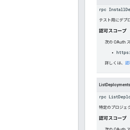
rpc InstallD
テスト用にデプ
認可スコープ
次の OAut
https
詳しくは、
認
ListDeployment
rpc ListDepl
特定のプロジェ
認可スコープ
次の OAut