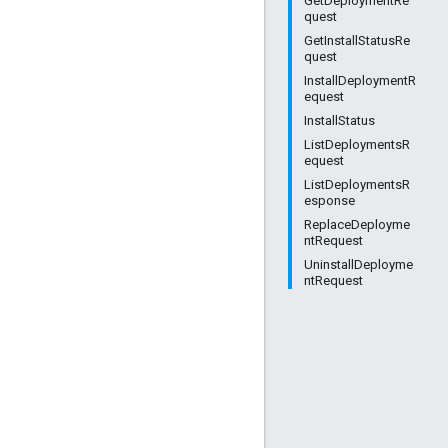
GetDeploymentRe
quest
GetInstallStatusRe
quest
InstallDeploymentR
equest
InstallStatus
ListDeploymentsR
equest
ListDeploymentsR
esponse
ReplaceDeployme
ntRequest
UninstallDeployme
ntRequest