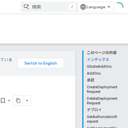
/
このページの内容
していま
インデックス
GSuiteAddOns
AddOns
承認
CreateDeployment
Request
DeleteDeployment
ookmark_border
Request
デプロイ
GetAuthorizationR
equest