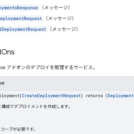
oymentsResponse
（メッセージ）
eploymentRequest
（メッセージ）
lDeploymentRequest
（メッセージ）
d
Ons
rkspace アドオンのデプロイを管理するサービス。
nt
ployment(
CreateDeploymentRequest
) returns (
Deployment
と構成でデプロイメントを作成します。
h スコープが必要です。