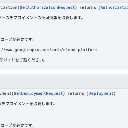
rization(
GetAuthorizationRequest
) returns (
Authorizati
クトのデプロイメントの認可情報を取得します。
h スコープが必要です。
://www.googleapis.com/auth/cloud-platform
可ガイド
をご覧ください。
yment(
GetDeploymentRequest
) returns (
Deployment
)
のデプロイメントを取得します。
h スコープが必要です。