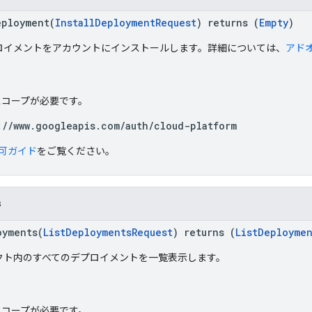
eployment(
InstallDeploymentRequest
) returns (
Empty
)
ロイメントをアカウントにインストールします。詳細については、
アド
h スコープが必要です。
://www.googleapis.com/auth/cloud-platform
可ガイド
をご覧ください。
s
oyments(
ListDeploymentsRequest
) returns (
ListDeployme
クト内のすべてのデプロイメントを一覧表示します。
h スコープが必要です。