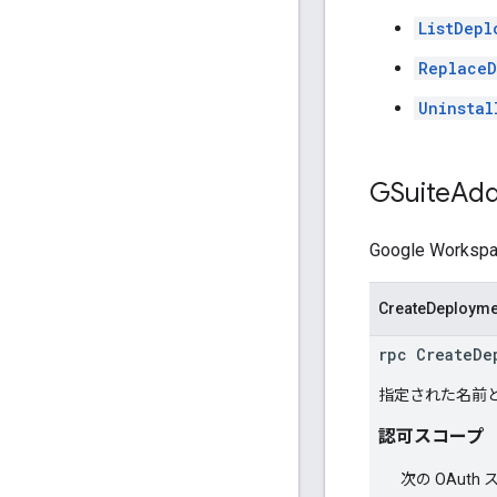
ListDepl
ReplaceD
Uninstal
GSuite
Ad
Google Wo
CreateDeployme
rpc CreateDe
指定された名前
認可スコープ
次の OAut