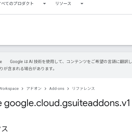
すべてのプロダクト
リソース
Google は AI 技術を使用して、コンテンツをご希望の言語に翻訳
は誤りが含まれる場合があります。
Workspace
アドオン
Add-ons
リファレンス
 google
.
cloud
.
gsuiteaddons
.
v1
b
クス