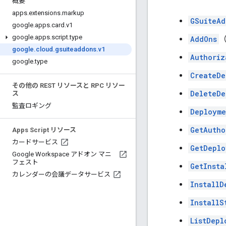
概要
apps
.
extensions
.
markup
GSuiteAd
google
.
apps
.
card
.
v1
google
.
apps
.
script
.
type
AddOns
google
.
cloud
.
gsuiteaddons
.
v1
Authoriz
google
.
type
CreateDe
その他の REST リソースと RPC リソー
DeleteDe
ス
監査ロギング
Deployme
GetAutho
Apps Script リソース
カードサービス
GetDeplo
Google Workspace アドオン マニ
フェスト
GetInsta
カレンダーの会議データサービス
InstallD
InstallS
ListDepl