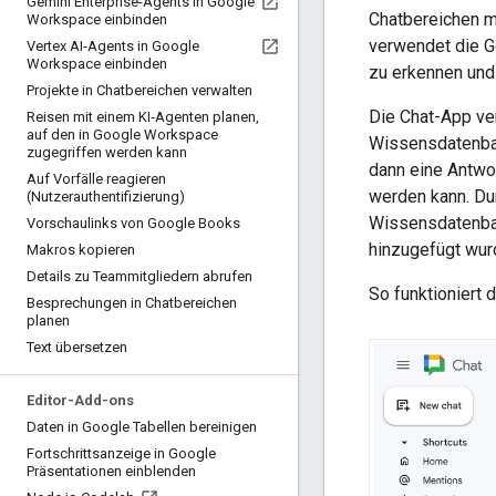
Gemini Enterprise-Agents in Google
Chatbereichen mi
Workspace einbinden
verwendet die G
Vertex AI-Agents in Google
Workspace einbinden
zu erkennen und 
Projekte in Chatbereichen verwalten
Die Chat-App ve
Reisen mit einem KI‑Agenten planen
,
auf den in Google Workspace
Wissensdatenban
zugegriffen werden kann
dann eine Antwor
Auf Vorfälle reagieren
werden kann. Du
(Nutzerauthentifizierung)
Wissensdatenbank
Vorschaulinks von Google Books
hinzugefügt wur
Makros kopieren
Details zu Teammitgliedern abrufen
So funktioniert 
Besprechungen in Chatbereichen
planen
Text übersetzen
Editor-Add-ons
Daten in Google Tabellen bereinigen
Fortschrittsanzeige in Google
Präsentationen einblenden