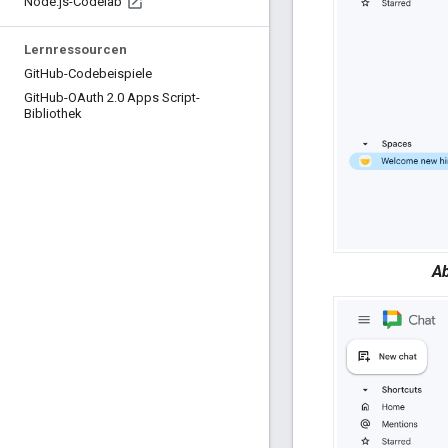
Node
.
js-Codelab
Lernressourcen
Git
Hub-Codebeispiele
Git
Hub-OAuth 2
.
0 Apps Script-
Bibliothek
Ab