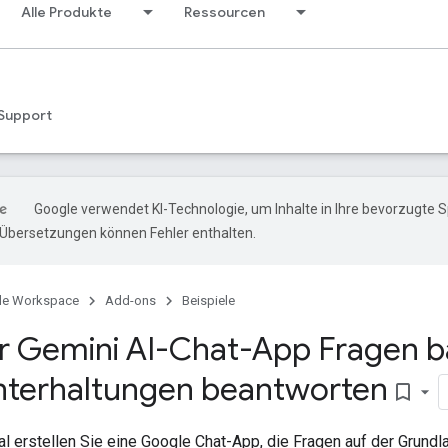
Alle Produkte
Ressourcen
Support
Google verwendet KI-Technologie, um Inhalte in Ihre bevorzugte 
-Übersetzungen können Fehler enthalten.
le Workspace
Add-ons
Beispiele
er Gemini AI-Chat-App Fragen b
terhaltungen beantworten
bookmark_border
al erstellen Sie eine Google Chat-App, die Fragen auf der Grundl