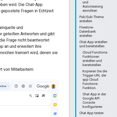
und
ieben wird. Die Chat-App
Autorisierung
gepostete Fragen in Echtzeit
einrichten
Pub/Sub-Thema
erstellen
enquelle und
Firestore-
Datenbank
 geteilten Antworten und gibt
erstellen
die Frage nicht beantwortet
Chat-App erstellen
p an und erweitert ihre
und bereitstellen
eichen trainiert wird, denen sie
Cloud Functions-
Funktionen
erstellen und
bereitstellen
t von Mitarbeitern:
Kopieren Sie die
Trigger-URL der
app Cloud
Functions-
Funktion.
Chat-App in der
Google API
Console
konfigurieren
Chat App testen