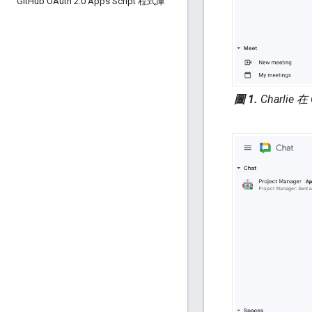
Git
Hub OAuth 2
.
0 Apps Script 程式庫
圖 1.
Charli