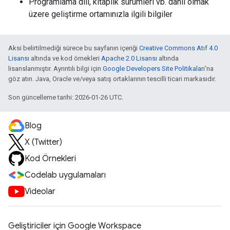
Programlama dili, kitaplık sürümleri vb. dahil olmak
üzere geliştirme ortamınızla ilgili bilgiler
Aksi belirtilmediği sürece bu sayfanın içeriği
Creative Commons Atıf 4.0
Lisansı
altında ve kod örnekleri
Apache 2.0 Lisansı
altında
lisanslanmıştır. Ayrıntılı bilgi için
Google Developers Site Politikaları
'na
göz atın. Java, Oracle ve/veya satış ortaklarının tescilli ticari markasıdır.
Son güncelleme tarihi: 2026-01-26 UTC.
Blog
X (Twitter)
Kod Örnekleri
Codelab uygulamaları
Videolar
Geliştiriciler için Google Workspace