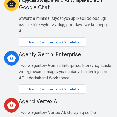
Pojęcia związane z AI w aplikacjach
smart_toy
Google Chat
Stwórz 8 minimalistycznych aplikacji do obsługi
czatu, które wykorzystują podstawowe koncepcje
AI.
Otwórz ćwiczenie w Codelabs
Agenty Gemini Enterprise
smart_toy
Twórz agentów Gemini Enterprise, którzy są ściśle
zintegrowani z magazynami danych, interfejsami
API i dodatkami Workspace.
Otwórz ćwiczenie w Codelabs
Agenci Vertex AI
smart_toy
Twórz agentów Vertex AI, którzy są ściśle