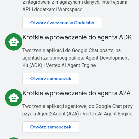
zintegrowani z magazynami danych, interfejsami
API i dodatkami Workspace.
Otwórz ćwiczenie w Codelabs
Krótkie wprowadzenie do agenta ADK
smart_toy
Tworzenie aplikacji do Google Chat opartej na
agentach za pomocą pakietu Agent Development
Kit (ADK) i Vertex AI Agent Engine.
Otwórz samouczek
Krótkie wprowadzenie do agenta A2A
smart_toy
Tworzenie aplikacji agentowej do Google Chat przy
użyciu Agent2Agent (A2A) i Vertex AI Agent Engine.
Otwórz samouczek