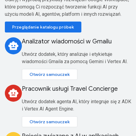
które pomogą Ci rozpocząć tworzenie funkcji AI przy
użyciu modeli AI, agentów, platform i innych rozwiązań.
Przeglądanie katalogu próbek
Analizator wiadomości w Gmailu
smart_toy
Utwórz dodatek, który analizuje i etykietuje
wiadomości Gmaila za pomocą Gemini i Vertex AI.
Otwórz samouczek
Pracownik usługi Travel Concierge
smart_toy
Utwórz dodatek agenta AI, który integruje się z ADK
i Vertex AI Agent Engine.
Otwórz samouczek