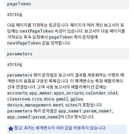
page
Token
string
다음 페이지를 지정하는 토큰입니다. 페이지가 여러 개인 보고서의 응
nextPageToken
답에는
속성이 있습니다. 보고서의 다음 페이지를
pageToken
가져오는 후속 요청에서
쿼리 문자열에
nextPageToken
값을 입력합니다.
parameters
string
parameters
쿼리 문자열은 보고서의 결과를 세분화하는 이벤트 매
개변수의 쉼표로 구분된 목록입니다. 이 매개변수는 특정 애플리케이
션과 연결됩니다. 고객 사용 보고서의 애플리케이션 값에는
accounts
app_maker
apps_scripts
calendar
chat
,
,
,
,
,
classroom
cros
docs
gmail
gplus
,
,
,
,
,
device_management
meet
sites
,
,
가 포함됩니다.
parameters
app_name1:param_name1,
쿼리 문자열은
app_name2:param_name2
의 CSV 형식입니다.
참고:
API는 매개변수의 여러 값을 허용하지 않습니다.