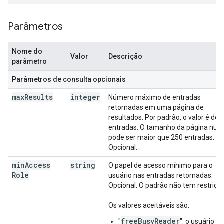
Parâmetros
Nome do
Valor
Descrição
parâmetro
Parâmetros de consulta opcionais
max
Results
integer
Número máximo de entradas
retornadas em uma página de
resultados. Por padrão, o valor é de 
entradas. O tamanho da página nun
pode ser maior que 250 entradas.
Opcional.
min
Access
string
O papel de acesso mínimo para o
Role
usuário nas entradas retornadas.
Opcional. O padrão não tem restrição
Os valores aceitáveis são:
freeBusyReader
"
": o usuário p