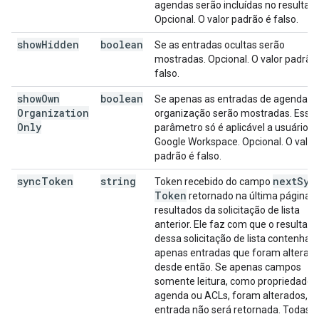
agendas serão incluídas no resultado
Opcional. O valor padrão é falso.
show
Hidden
boolean
Se as entradas ocultas serão
mostradas. Opcional. O valor padrão
falso.
show
Own
boolean
Se apenas as entradas de agendas 
Organization
organização serão mostradas. Esse
Only
parâmetro só é aplicável a usuários 
Google Workspace. Opcional. O valor
padrão é falso.
sync
Token
string
next
Syn
Token recebido do campo
Token
retornado na última página 
resultados da solicitação de lista
anterior. Ele faz com que o resultado
dessa solicitação de lista contenha
apenas entradas que foram alterad
desde então. Se apenas campos
somente leitura, como propriedades
agenda ou ACLs, foram alterados, a
entrada não será retornada. Todas a