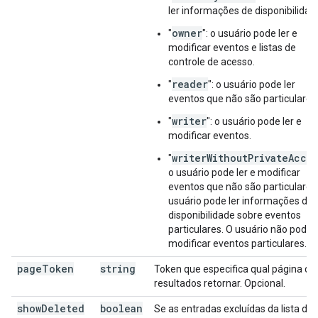
ler informações de disponibilidad
owner
"
": o usuário pode ler e
modificar eventos e listas de
controle de acesso.
reader
"
": o usuário pode ler
eventos que não são particulares
writer
"
": o usuário pode ler e
modificar eventos.
writerWithoutPrivateAcce
"
o usuário pode ler e modificar
eventos que não são particulares
usuário pode ler informações de
disponibilidade sobre eventos
particulares. O usuário não pode
modificar eventos particulares.
page
Token
string
Token que especifica qual página de
resultados retornar. Opcional.
show
Deleted
boolean
Se as entradas excluídas da lista de