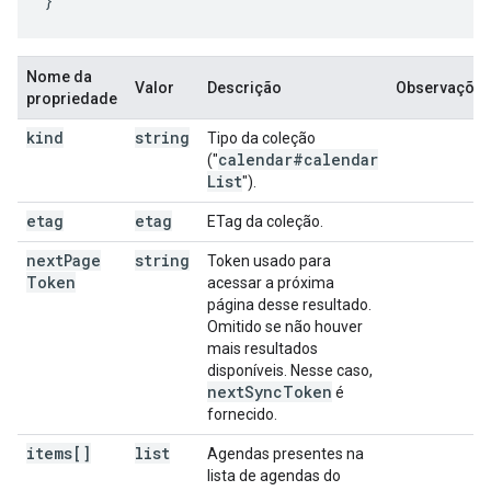
}
Nome da
Valor
Descrição
Observaçõe
propriedade
kind
string
Tipo da coleção
calendar#calendar
("
List
").
etag
etag
ETag da coleção.
next
Page
string
Token usado para
Token
acessar a próxima
página desse resultado.
Omitido se não houver
mais resultados
disponíveis. Nesse caso,
next
Sync
Token
é
fornecido.
items[]
list
Agendas presentes na
lista de agendas do