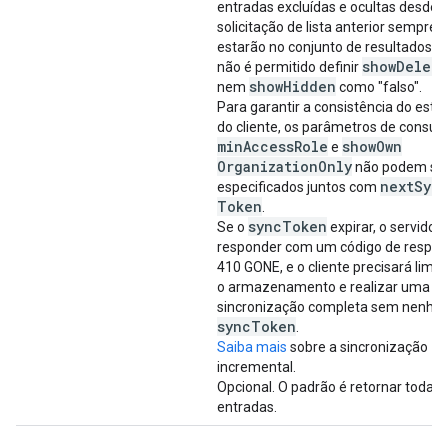
entradas excluídas e ocultas desde 
solicitação de lista anterior sempre
estarão no conjunto de resultados, e
show
Delet
não é permitido definir
show
Hidden
nem
como "falso".
Para garantir a consistência do esta
do cliente, os parâmetros de consult
min
Access
Role
show
Own
e
Organization
Only
não podem se
next
Syn
especificados juntos com
Token
.
sync
Token
Se o
expirar, o servidor 
responder com um código de respos
410 GONE, e o cliente precisará limp
o armazenamento e realizar uma
sincronização completa sem nenhu
sync
Token
.
Saiba mais
sobre a sincronização
incremental.
Opcional. O padrão é retornar todas 
entradas.