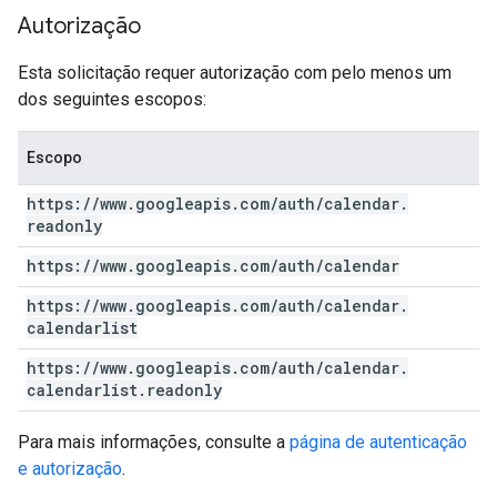
Autorização
Esta solicitação requer autorização com pelo menos um
dos seguintes escopos:
Escopo
https:
/
/
www
.
googleapis
.
com
/
auth
/
calendar
.
readonly
https:
/
/
www
.
googleapis
.
com
/
auth
/
calendar
https:
/
/
www
.
googleapis
.
com
/
auth
/
calendar
.
calendarlist
https:
/
/
www
.
googleapis
.
com
/
auth
/
calendar
.
calendarlist
.
readonly
Para mais informações, consulte a
página de autenticação
e autorização
.