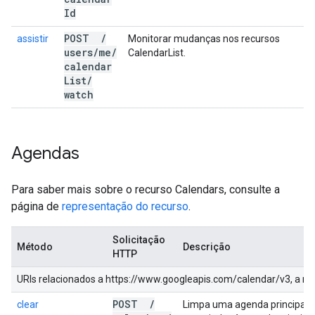
Id
POST
/
assistir
Monitorar mudanças nos recursos
users
/
me
/
CalendarList.
calendar
List
/
watch
Agendas
Para saber mais sobre o recurso Calendars, consulte a
página de
representação do recurso
.
Solicitação
Método
Descrição
HTTP
URIs relacionados a https://www.googleapis.com/calendar/v3, a m
POST
/
clear
Limpa uma agenda principal. 