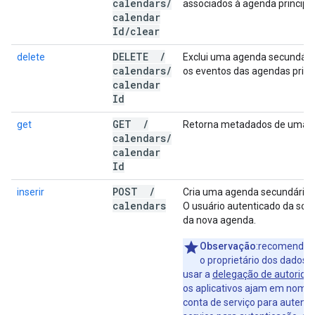
calendars
/
associados à agenda principa
calendar
Id
/
clear
DELETE
/
delete
Exclui uma agenda secundária
calendars
/
os eventos das agendas princi
calendar
Id
GET
/
get
Retorna metadados de uma 
calendars
/
calendar
Id
POST
/
inserir
Cria uma agenda secundária.
calendars
O usuário autenticado da soli
da nova agenda.
Observação
:recomendam
o proprietário dos dados 
usar a
delegação de autorida
os aplicativos ajam em nome 
conta de serviço para autent