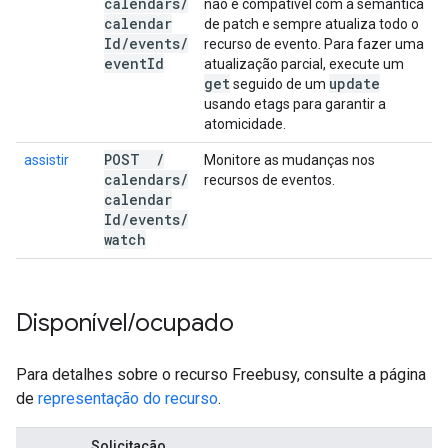
calendars
/
não é compatível com a semântica
calendar
de patch e sempre atualiza todo o
Id
/
events
/
recurso de evento. Para fazer uma
event
Id
atualização parcial, execute um
get
update
seguido de um
usando etags para garantir a
atomicidade.
POST
/
assistir
Monitore as mudanças nos
calendars
/
recursos de eventos.
calendar
Id
/
events
/
watch
Disponível
/
ocupado
Para detalhes sobre o recurso Freebusy, consulte a página
de
representação do recurso
.
Solicitação