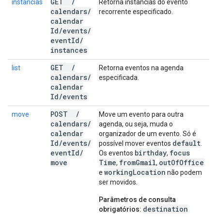
GET
/
instâncias
Retorna instâncias do evento
calendars
/
recorrente especificado.
calendar
Id
/
events
/
event
Id
/
instances
GET
/
list
Retorna eventos na agenda
calendars
/
especificada.
calendar
Id
/
events
POST
/
move
Move um evento para outra
calendars
/
agenda, ou seja, muda o
calendar
organizador de um evento. Só é
Id
/
events
/
default
possível mover eventos
.
event
Id
/
birthday
focus
Os eventos
,
move
Time
from
Gmail
out
Of
Office
,
,
working
Location
e
não podem
ser movidos.
Parâmetros de consulta
destination
obrigatórios: