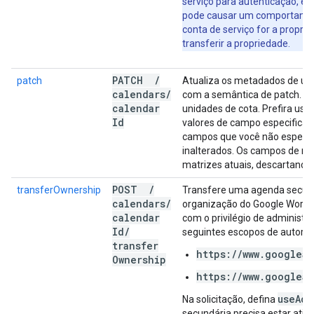
serviço para autenticação, ela
pode causar um comportamen
conta de serviço for a proprie
transferir a propriedade.
PATCH
/
patch
Atualiza os metadados de um
calendars
/
com a semântica de patch. Ca
calendar
unidades de cota. Prefira us
Id
valores de campo especificad
campos que você não especifi
inalterados. Os campos de mat
matrizes atuais, descartando
POST
/
transferOwnership
Transfere uma agenda secund
calendars
/
organização do Google Worksp
calendar
com o privilégio de administr
Id
/
seguintes escopos de autoriz
transfer
https://www.googleap
Ownership
https://www.googleap
use
Adm
Na solicitação, defina
secundária precisa estar ativa