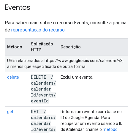
Eventos
Para saber mais sobre o recurso Events, consulte a página
de
representação do recurso
.
Solicitação
Método
Descrição
HTTP
URIs relacionados a https://www.googleapis.com/calendar/v3,
a menos que especificado de outra forma
DELETE
/
delete
Exclui um evento.
calendars
/
calendar
Id
/
events
/
event
Id
GET
/
get
Retorna um evento com base no
calendars
/
ID do Google Agenda. Para
calendar
recuperar um evento usando o ID
Id
/
events
/
do iCalendar, chame o
método