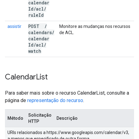
calendar
Id
/
acl
/
rule
Id
POST
/
assistir
Monitore as mudanças nos recursos
calendars
/
de ACL.
calendar
Id
/
acl
/
watch
Calendar
List
Para saber mais sobre o recurso CalendarList, consulte a
página de
representação do recurso
.
Solicitação
Método
Descrição
HTTP
URIs relacionados a https://www.googleapis.com/calendar/v3,
a menos que especificado de outra forma