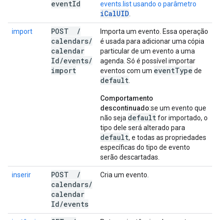
event
Id
events.list usando o parâmetro
iCalUID
.
POST
/
import
Importa um evento. Essa operação
calendars
/
é usada para adicionar uma cópia
calendar
particular de um evento a uma
Id
/
events
/
agenda. Só é possível importar
import
event
Type
eventos com um
de
default
.
Comportamento
descontinuado
:se um evento que
default
não seja
for importado, o
tipo dele será alterado para
default
, e todas as propriedades
específicas do tipo de evento
serão descartadas.
POST
/
inserir
Cria um evento.
calendars
/
calendar
Id
/
events