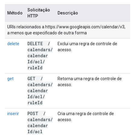
Solicitação
Método
Descrição
HTTP
URIs relacionados a https://www.googleapis.com/calendar/v3,
a menos que especificado de outra forma
DELETE
/
delete
Exclui uma regra de controle de
calendars
/
acesso.
calendar
Id
/
acl
/
rule
Id
GET
/
get
Retorna uma regra de controle de
calendars
/
acesso.
calendar
Id
/
acl
/
rule
Id
POST
/
inserir
Cria uma regra de controle de
calendars
/
acesso.
calendar
Id
/
acl