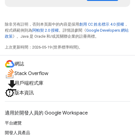
除非另有註明，否則本頁面中的內容是採用
創用 CC 姓名標示 4.0 授權
，
程式碼範例則為
阿帕契 2.0 授權
。詳情請參閱《
Google Developers 網站
政策
》。Java 是 Oracle 和/或其關聯企業的註冊商標。
上次更新時間：2026-05-19 (世界標準時間)。
網誌
Stack Overflow
file_download
用戶端程式庫
版本資訊
適用於開發人員的 Google Workspace
平台總覽
開發人員產品