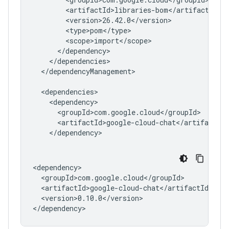
</dependencyManagement>

<version>0.10.0</version>
