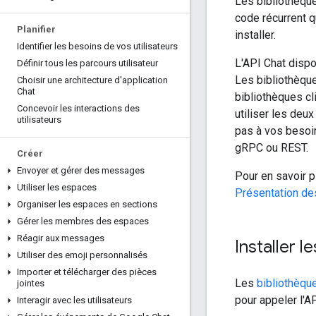
Les bibliothèque
code récurrent q
Planifier
installer.
Identifier les besoins de vos utilisateurs
L'API Chat disp
Définir tous les parcours utilisateur
Les bibliothèque
Choisir une architecture d'application
Chat
bibliothèques cl
Concevoir les interactions des
utiliser les deu
utilisateurs
pas à vos besoin
gRPC ou REST.
Créer
Envoyer et gérer des messages
Pour en savoir p
Utiliser les espaces
Présentation de
Organiser les espaces en sections
Gérer les membres des espaces
Réagir aux messages
Installer 
Utiliser des emoji personnalisés
Importer et télécharger des pièces
Les
bibliothèqu
jointes
pour appeler l'A
Interagir avec les utilisateurs