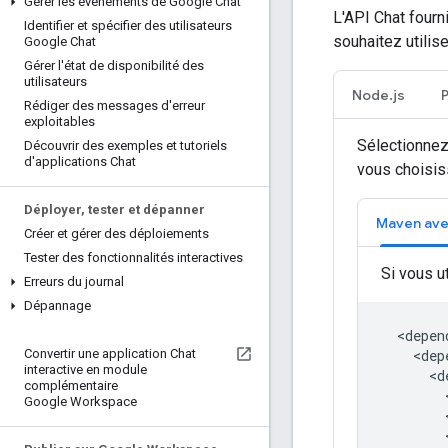
Gérer les événements de Google Chat
L'API Chat fourn
Identifier et spécifier des utilisateurs
souhaitez utilise
Google Chat
Gérer l'état de disponibilité des
utilisateurs
Node.js
Rédiger des messages d'erreur
exploitables
Sélectionnez
Découvrir des exemples et tutoriels
d'applications Chat
vous choisiss
Déployer
,
tester et dépanner
Maven av
Créer et gérer des déploiements
Tester des fonctionnalités interactives
Si vous u
Erreurs du journal
Dépannage
Convertir une application Chat
interactive en module
complémentaire
Google Workspace