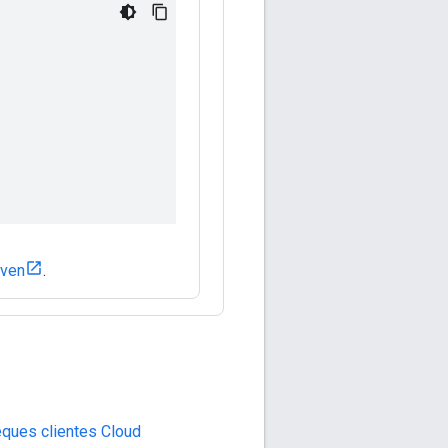
aven
.
èques clientes Cloud