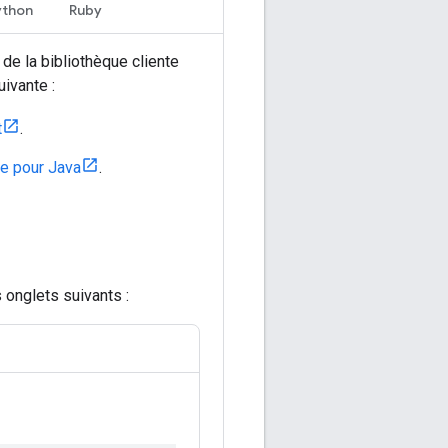
ython
Ruby
de la bibliothèque cliente
ivante :
t
.
le pour Java
.
onglets suivants :