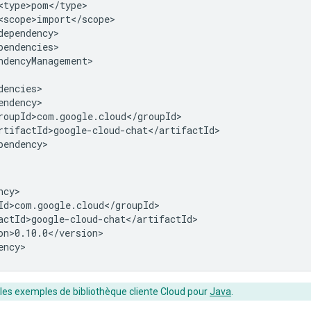
ndencyManagement>

on>0.10.0</version>

les exemples de bibliothèque cliente Cloud pour
Java
.