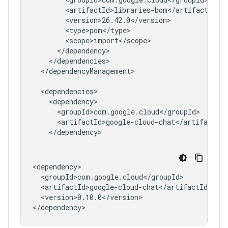
</dependencyManagement>

<version>0.10.0</version>
