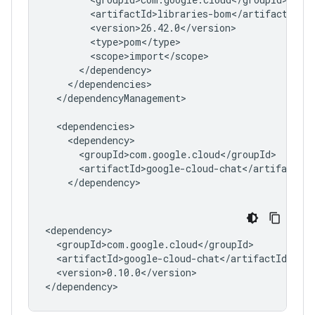
</dependencyManagement>

<version>0.10.0</version>
