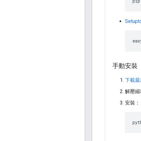
pip
Setupt
eas
手動安裝
下載最新
解壓縮
安裝：
pyt