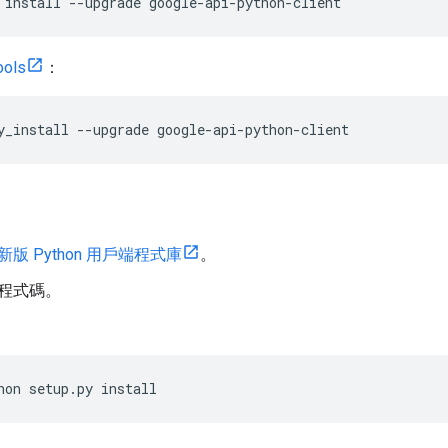
 install --upgrade google-api-python-client
ools
：
y_install --upgrade google-api-python-client
版 Python 用戶端程式庫
。
程式碼。
hon setup.py install