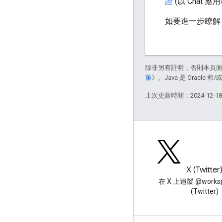
證
(以 Cha
如要進一步瞭解 
除非另有註明，否則本頁
策
》。Java 是 Oracl
上次更新時間：2024-12-1
網誌
X (Twitter
閱讀 Google Workspace 開發
在 X 上追蹤 @worksp
人員網誌
(Twitter)